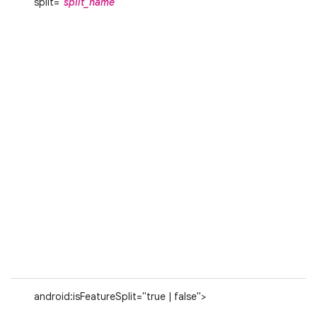
split="
split_name
"
android:isFeatureSplit="true | false">