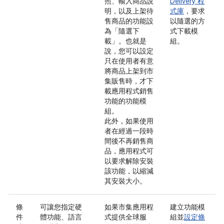
照、輸入商品說
Delivery 程
明，以及上架待
式庫
，要求
售商品的功能設
以隨選的方
為「隨選下
式下載模
載」。也就是
組。
說，您可以設定
只在使用者有意
將商品上架到市
集販售時，才下
載應用程式銷售
功能的功能模
組。
此外，如果使用
者在經過一段時
間後不再銷售商
品，應用程式可
以要求解除安裝
該功能，以縮減
其安裝大小。
條
可讓您指定硬
如果市集應用程
建立功能模
件
體功能、語言
式提供全球服
組並
設定條