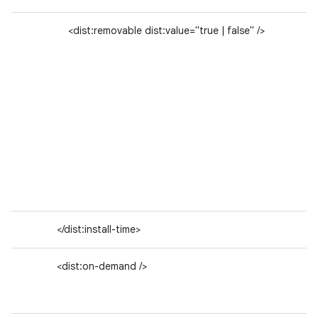
<dist:removable dist:value="true | false" />
</dist:install-time>
<dist:on-demand />