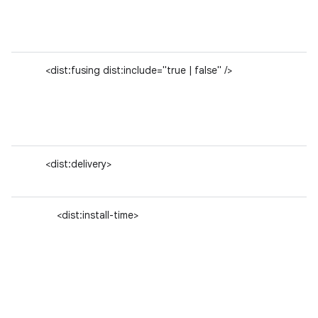
<dist:fusing dist:include="true | false" />
<dist:delivery>
<dist:install-time>