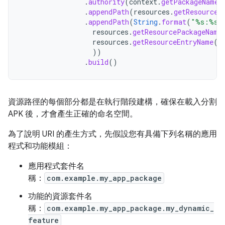
.
authority
(
context
.
getPackageName
(
.
appendPath
(
resources
.
getResourceT
.
appendPath
(
String
.
format
(
"%s:%s"
resources
.
getResourcePackageName
resources
.
getResourceEntryName
(
r
))
.
build
()
資源路徑的每個部分都是在執行階段建構，確保在載入分割
APK 後，才會產生正確的命名空間。
為了說明 URI 的產生方式，先假設您有具備下列名稱的應用
程式和功能模組：
應用程式套件名
稱：
com.example.my_app_package
功能的資源套件名
稱：
com.example.my_app_package.my_dynamic_
feature