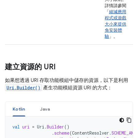
詳情請參閱
「
縮減應用
程式或遊戲
大小來提供
免安裝體
驗
」。
建立資源的 URI
如果想透過 URI 存取功能模組中儲存的資源，以下是利用
Uri.Builder()
產生功能模組資源 URI 的方式：
Kotlin
Java
val
uri
=
Uri
.
Builder
()
.
scheme
(
ContentResolver
.
SCHEME_AND