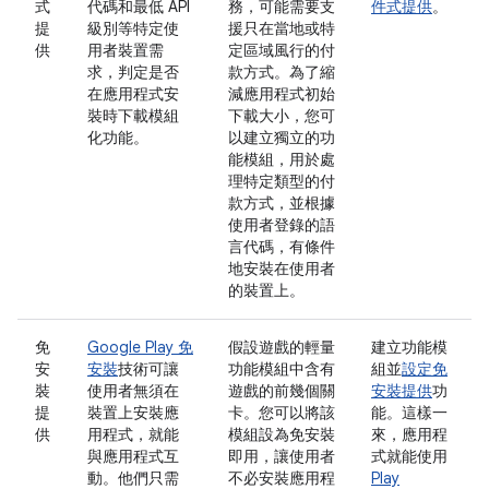
式
代碼和最低 API
務，可能需要支
件式提供
。
提
級別等特定使
援只在當地或特
供
用者裝置需
定區域風行的付
求，判定是否
款方式。為了縮
在應用程式安
減應用程式初始
裝時下載模組
下載大小，您可
化功能。
以建立獨立的功
能模組，用於處
理特定類型的付
款方式，並根據
使用者登錄的語
言代碼，有條件
地安裝在使用者
的裝置上。
免
Google Play 免
假設遊戲的輕量
建立功能模
安
安裝
技術可讓
功能模組中含有
組並
設定免
裝
使用者無須在
遊戲的前幾個關
安裝提供
功
提
裝置上安裝應
卡。您可以將該
能。這樣一
供
用程式，就能
模組設為免安裝
來，應用程
與應用程式互
即用，讓使用者
式就能使用
動。他們只需
不必安裝應用程
Play