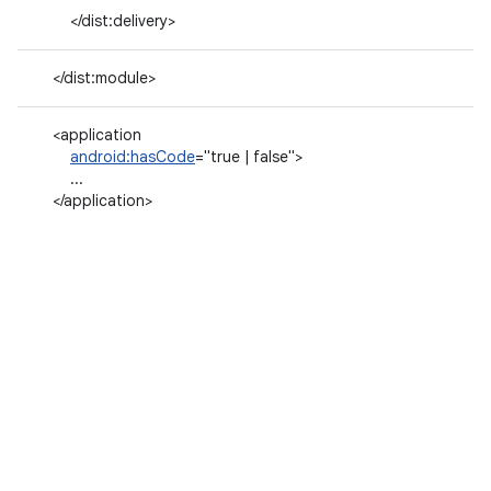
</dist:delivery>
</dist:module>
<application
android:hasCode
="true | false">
...
</application>