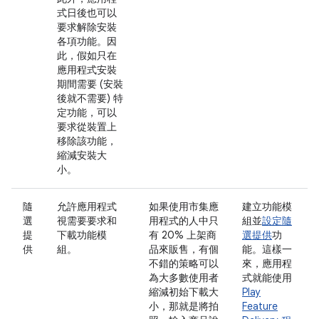
式日後也可以
要求解除安裝
各項功能。因
此，假如只在
應用程式安裝
期間需要 (安裝
後就不需要) 特
定功能，可以
要求從裝置上
移除該功能，
縮減安裝大
小。
隨
允許應用程式
如果使用市集應
建立功能模
選
視需要要求和
用程式的人中只
組並
設定隨
提
下載功能模
有 20% 上架商
選提供
功
供
組。
品來販售，有個
能。這樣一
不錯的策略可以
來，應用程
為大多數使用者
式就能使用
縮減初始下載大
Play
小，那就是將拍
Feature