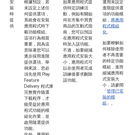
安
根據預設，若
如果應用程式提
運用未設定
裝
未設定上述任
供特定訓練活
進階提供選
時
何提供選項，
動，例如有關如
項的功能模
提
系統會在安裝
何在市集中買賣
組，
將應用
供
應用程式時下
商品的互動式指
程式模組
載功能模組。
南，您可以預設
化
。
這項行為相當
在應用程式安裝
如要瞭解如
重要，因為這
時加入該功能。
何移除使用
意味著您可以
不過，如要縮減
者不再需要
逐步採用進階
應用程式安裝大
的特定功能
提供選項。舉
小，應用程式可
模組，進而
例來說，您必
以在使用者完成
縮減應用程
須先使用 Play
訓練後要求刪除
式安裝大
Feature
該功能。
小，請參閱
Delivery 程式庫
「
管理已安
完整實作隨選
裝的模
下載程序，才
組
」。
能受益於應用
程式功能的模
組化作業，並
啟用隨選提供
功能。
此外，應用程