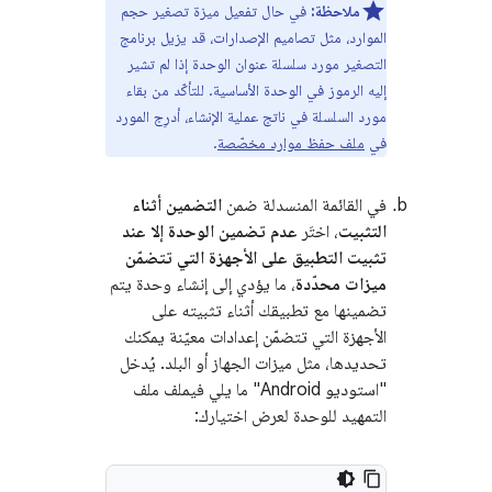
ملاحظة:
في حال تفعيل ميزة تصغير حجم
الموارد، مثل تصاميم الإصدارات، قد يزيل برنامج
التصغير مورد سلسلة عنوان الوحدة إذا لم تشير
إليه الرموز في الوحدة الأساسية. للتأكّد من بقاء
مورد السلسلة في ناتج عملية الإنشاء، أدرِج المورد
في
ملف حفظ موارد مخصّصة
.
في القائمة المنسدلة ضمن
التضمين أثناء
التثبيت
، اختَر
عدم تضمين الوحدة إلا عند
تثبيت التطبيق على الأجهزة التي تتضمّن
ميزات محدّدة
، ما يؤدي إلى إنشاء وحدة يتم
تضمينها مع تطبيقك أثناء تثبيته على
الأجهزة التي تتضمّن إعدادات معيّنة يمكنك
تحديدها، مثل ميزات الجهاز أو البلد. يُدخل
"استوديو Android" ما يلي فيملف ملف
التمهيد للوحدة لعرض اختيارك: