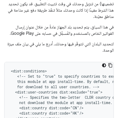
تضمينها) من تنزيل وحدتك في وقت تثبيت التطبيق. قد يكون تحديد
هذا الشرط مفيدًا إذا كانت وحدتك مثلاً تنفّذ طريقة دفع غير متاحة في
مناطق معيّنة.
في هذا السياق، يتم تحديد بلد الجهاز عادةً من خلال عنوان إرسال
الفواتير الخاص بالمستخدم والمُسجَّل في حسابه على Google Play.
لتحديد البلدان التي تتوفّر فيها وحدتك، أدرِج ما يلي في بيان ملف ميزة
الوحدة.
<!--
Set
to
"true"
to
specify
countries
to
excl
this
module
at
app
install-time.
By
default,
mo
for
download
to
all
user
countries.
<dist:user-countries
<!--
Specifies
the
two-letter
CLDR
country
co
not
download
the
module
at
app
install-time.
<dist:country
<dist:country