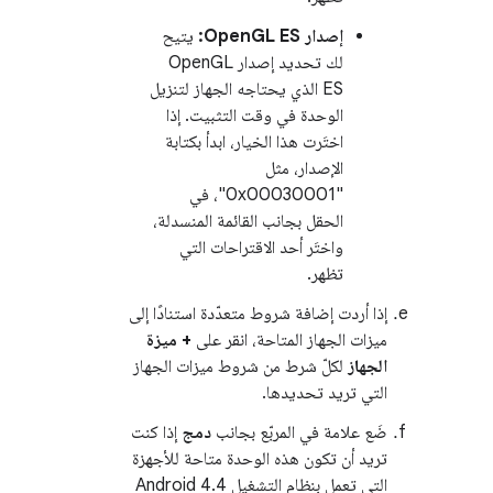
إصدار OpenGL ES:
يتيح
لك تحديد إصدار OpenGL
ES الذي يحتاجه الجهاز لتنزيل
الوحدة في وقت التثبيت. إذا
اختَرت هذا الخيار، ابدأ بكتابة
الإصدار، مثل
"0x00030001"، في
الحقل بجانب القائمة المنسدلة،
واختَر أحد الاقتراحات التي
تظهر.
إذا أردت إضافة شروط متعدّدة استنادًا إلى
ميزات الجهاز المتاحة، انقر على
+ ميزة
الجهاز
لكلّ شرط من شروط ميزات الجهاز
التي تريد تحديدها.
ضَع علامة في المربّع بجانب
دمج
إذا كنت
تريد أن تكون هذه الوحدة متاحة للأجهزة
التي تعمل بنظام التشغيل Android 4.4