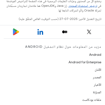
يخضع كل من المحتوى وعيّنات التعليمات البرمجية في هذه الصفحة للتراخيص الموضحّة
في
ترخيص استخدام المحتوى
. إنّ Java وOpenJDK هما علامتان تجاريتان مسجَّلتان
لشركة Oracle و/أو الشركات التابعة لها.
تاريخ التعديل الأخير: 2025-07-27 (حسب التوقيت العالمي المتفَّق عليه)
مزيد من المعلومات حول نظام التشغيل ANDROID
Android
Android for Enterprise
الأمان
المصدر
الأخبار
المدوّنة
ملفات بودكاست