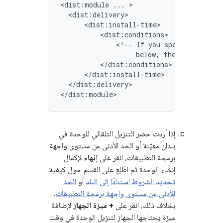
<dist:module
...
<!--
If
you
specify
condit
below,
the
IDE
includ
</dist:delivery>

إذا أردت حصر التنزيل التلقائي للوحدة في
بلدان معيّنة أو الحد الأدنى من مستوى واجهة
برمجة التطبيقات، انقر على
إنهاء
لإكمال
إنشاء الوحدة ثم اطّلِع على القسم حول كيفية
تحديد الشروط استنادًا إلى البلد
أو
الحد
الأدنى من مستوى واجهة برمجة التطبيقات
.
بخلاف ذلك، انقر على
+ ميزة الجهاز
لإضافة
ميزة يحتاجها الجهاز لتنزيل الوحدة في وقت