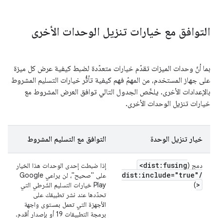
التوافق مع خيارات تنزيل الوحدات الأخرى
بما أنّ وحدات الميزات تقدّم خيارات متعدّدة لضبط كيفية عرض كل ميزة
على جهاز المستخدم، من المهمّ فهم كيفية تأثُّر خيارات التسليم المشروط
بالإعدادات الأخرى. يلخّص الجدول التالي توافق العرض المشروط مع
خيارات تنزيل الوحدات الأخرى.
خيار تنزيل الوحدة
التوافق مع التسليم المشروط
<dist:fusing
دمج (
إذا ضبطت إحدى الوحدات هذا الخيار
dist:include="true"
/
على "صحيح"، لن يراعي Google
>
)
Play خيارات التسليم الشَرطي التي
تحدّدها عند نشر تطبيقك على
الأجهزة التي تعمل بمستوى واجهة
برمجة التطبيقات 19 أو بإصدار أقدم.