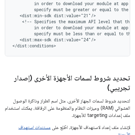
in
order
to
download
your
module
at
app
i
specify
must
be
greater
or
equal
to
the
m
<dist:min-sdk
<!--
Specifies
the
maximum
API
level
that
the
in
order
to
download
your
module
at
app
i
specify
must
be
less
than
or
equal
to
the
<dist:max-sdk
dist:value="24"/>

</dist:conditions>
تحديد شروط لسمات الأجهزة الأخرى (إصدار
تجريبي)
لتحديد شروط لسمات الجهاز الأخرى، مثل اسم الطراز وذاكرة الوصول
العشوائي (RAM) وميزات النظام والمنظومة على الرقاقة، يمكنك استخدام
ملف إعدادات targeting للأجهزة.
لإنشاء ملف إعداد لاستهداف الأجهزة، اطّلِع على
مستندات استهداف
الأجهزة
.