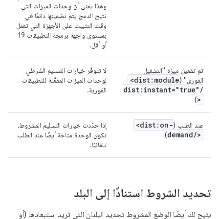
وهذا يعني أنّ وحدات الميزات التي
تتيح الدمج يتم تضمينها دائمًا في
وقت التثبيت على الأجهزة التي تعمل
بمستوى واجهة برمجة التطبيقات 19
أو أقل.
تم تفعيل ميزة "التشغيل
لا تتوفّر خيارات التسليم الشَرطي
<dist:module
الفوري" (
لوحدات الميزات المفعَّلة للتطبيقات
dist:instant="true"
/
الفورية.
>
)
<dist:on-
عند الطلب (
إذا حدّدت خيارات التسليم المشروط،
demand
/
>
)
تكون الوحدة متاحة أيضًا عند الطلب
تلقائيًا.
تحديد الشروط استنادًا إلى البلد
يتيح لك أيضًا الوضع المشروط تحديد البلدان التي تريد استبعادها (أو