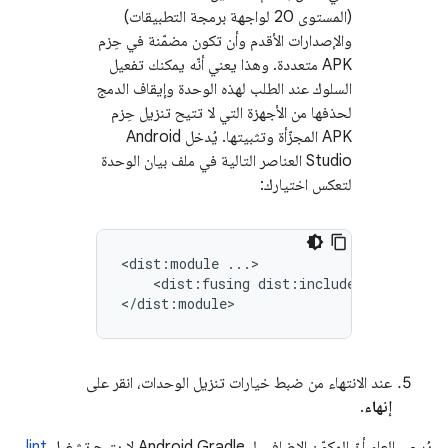
(المستوى 20 لواجهة برمجة التطبيقات)
والإصدارات الأقدم وأن تكون مضمّنة في حِزم
APK متعددة. وهذا يعني أنّه يمكنك تفعيل
السلوك عند الطلب لهذه الوحدة وإيقاف الدمج
لحذفها من الأجهزة التي لا تتيح تنزيل حِزم
APK المجزّأة وتثبيتها. يُدخل Android
Studio العناصر التالية في ملف بيان الوحدة
لتعكس اختيارك:
<dist:module
<dist:fusing
dist:include="true
|
fa
عند الانتهاء من ضبط خيارات تنزيل الوحدات، انقر على
إنهاء
.
يُرجى العِلم أنّ المكوّن الإضافي لـ Android Gradle لا يتيح تشغيل
lint