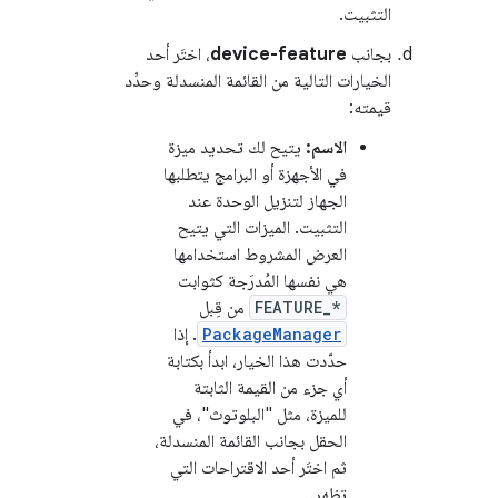
التثبيت.
بجانب
device-feature
، اختَر أحد
الخيارات التالية من القائمة المنسدلة وحدِّد
قيمته:
الاسم:
يتيح لك تحديد ميزة
في الأجهزة أو البرامج يتطلبها
الجهاز لتنزيل الوحدة عند
التثبيت. الميزات التي يتيح
العرض المشروط استخدامها
هي نفسها المُدرَجة كثوابت
FEATURE_*
من قِبل
PackageManager
. إذا
حدّدت هذا الخيار، ابدأ بكتابة
أي جزء من القيمة الثابتة
للميزة، مثل "البلوتوث"، في
الحقل بجانب القائمة المنسدلة،
ثم اختَر أحد الاقتراحات التي
تظهر.