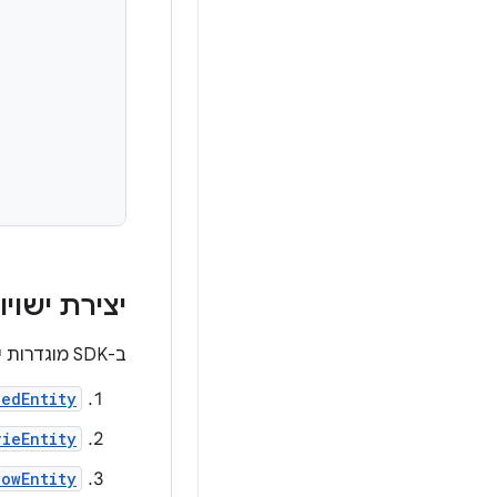
יצירת ישויו
ב-SDK מוגדרות ישויות שונות שמייצגות כל סוג פריט. הישויות הבאות נתמכות באשכול ההמלצות:
eedEntity
vieEntity
owEntity