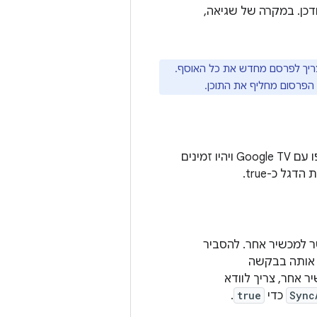
כן. במקרה של שגיאה,
כדי לעדכן ישויות, צריך לפרסם מחדש את כל האוסף.
קובע אם נתוני קבוצת ההמלצות של המשתמש ישותפו עם Google TV ויהיו זמינים
ל כ-true.
ר למכשיר אחר. להסביר
 אותה בבקשה
 אחר, צריך לוודא
Sync
כדי
true
.