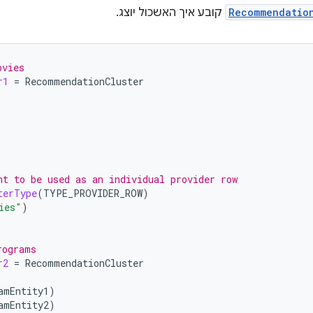
Recommendatio
קובע איך האשכול יוצג.
ovies
r1
=
RecommendationCluster
nt to be used as an individual provider row
terType
(
TYPE_PROVIDER_ROW
)
ies"
)
rograms
r2
=
RecommendationCluster
amEntity1
)
amEntity2
)