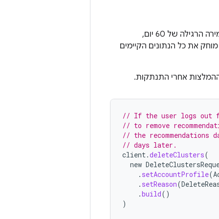
כדי למחוק באופן ידני את נתוני המשתמש מהשרת של Google TV לפני תקופת השמירה הרגילה של 60 יום,
וחק את כל הנתונים הקיימים
ההמלצות אחרי התנתקות.
// If the user logs out 
// to remove recommendat
// the recommendations d
// days later.
client
.
deleteClusters
(
new
DeleteClustersRequ
.
setAccountProfile
(
A
.
setReason
(
DeleteRea
.
build
()
)