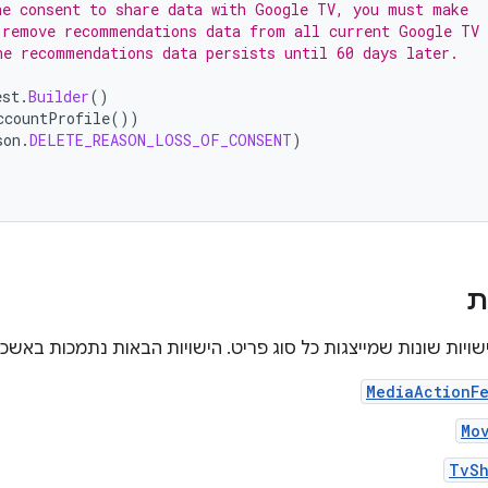
he consent to share data with Google TV, you must make
 remove recommendations data from all current Google TV
he recommendations data persists until 60 days later.
est
.
Builder
()
ccountProfile
())
son
.
DELETE_REASON_LOSS_OF_CONSENT
)
ת
MediaActionF
Mo
TvSh