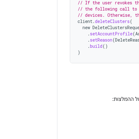
// If the user revokes t
// the following call to
// devices. Otherwise, t
client
.
deleteClusters
(
new
DeleteClustersRequ
.
setAccountProfile
(
A
.
setReason
(
DeleteRea
.
build
()
)