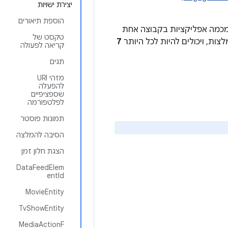
יצירת ישויות
הוספת תיאורים
ה מכמה אפליקציות בקבוצה אחת
טקסט של
ות, ויכולים להיות לכל היותר
7
קריאה לפעולה
תגים
מזהי URI
להפעלה
שספציפיים
לפלטפורמה
תמונות פוסטר
הסיבה להמלצה
הצגת חלון זמן
DataFeedElem
entId
MovieEntity
TvShowEntity
MediaActionF