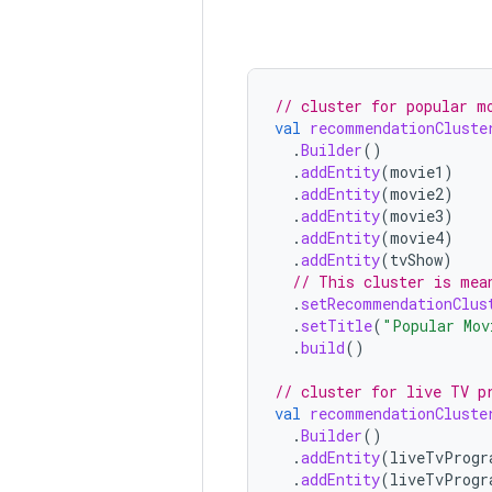
// cluster for popular m
val
recommendationCluste
.
Builder
()
.
addEntity
(
movie1
)
.
addEntity
(
movie2
)
.
addEntity
(
movie3
)
.
addEntity
(
movie4
)
.
addEntity
(
tvShow
)
// This cluster is mea
.
setRecommendationClus
.
setTitle
(
"Popular Mov
.
build
()
// cluster for live TV p
val
recommendationCluste
.
Builder
()
.
addEntity
(
liveTvProgr
.
addEntity
(
liveTvProgr