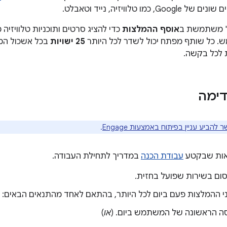
מו טלוויזיה, נייד וטאבלט.
' משתמשת ב
אוסף ההמלצות
כדי להציג סרטים ותוכניות טלוויזי
כל שותף מפתח יכול לשדר לכל היותר
25 ישויות
בכל אשכול המלצ
 לכל בקשה.
דימה
להביע עניין בפיתוח באמצעות Engage
.
ראות שבקטע
עבודת הכנה
במדריך לתחילת העבודה.
ום בשירות שפועל בחזית.
י ההמלצות פעם ביום לכל היותר, בהתאם לאחד מהתנאים הבאים:
ה הראשונה של המשתמש ביום. (
או
)