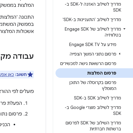
מדריך לשילוב האזנה ל-SDK ב-
המלצות בממשקים שונים של Google, כ
SDK
התכונה 'המלצות
מדריך לשילוב 'התעניינות ב-SDK'
בממשק המשתמש. 
מדריך לשילוב של Engage SDK
אשכולות המלצות
בטלוויזיה
מידע על Engage SDK TV
פרסום נתוני המשך הצפייה
עבודה מק
פרסום הרשאות גישה למכשירים
פרסום המלצות
חשוב:
כאן אפשר 
פרסום בקרוסלה של התוכן
המומלץ
פועלים לפי ההו
מדריך לשילוב SDK ב-SDK
הפעלת פרס
מדריך לשילוב מוצרי Google ב-
SDK
פרסום נתונ
מדריך השילוב של SDK לפרסום
הכניס
ברשתות חברתיות