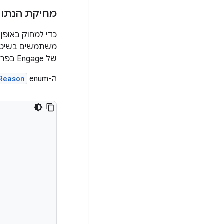
מחיקת הנתונים ש
משתמשים בשיט
של Engage בפרופיל החשבון או בכל החשבון.
ה-enum‏
Reason