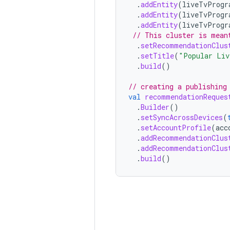
.
addEntity
(
liveTvProgr
.
addEntity
(
liveTvProgr
.
addEntity
(
liveTvProgr
// This cluster is mean
.
setRecommendationClus
.
setTitle
(
"Popular Liv
.
build
()
// creating a publishing
val
recommendationReques
.
Builder
()
.
setSyncAcrossDevices
(
.
setAccountProfile
(
acc
.
addRecommendationClus
.
addRecommendationClus
.
build
()