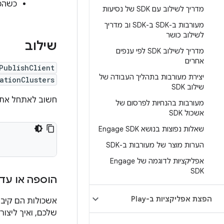
כשהמש
מדריך לשילוב עם SDK של נסיעות
מעורבות ב-SDK ב-SDK וב מדריך
לשילוב כושר
שילוב
מדריך לשילוב SDK לפי ענפים
אחרים
PublishClient
יצירת מעורבות בתהליך העבודה של
ationClusters
שילוב SDK
חשוב לאתחל את 
מעורבות בהנחיות לפרסום של
אשכול SDK
שאלות נפוצות בנושא Engage SDK
הערות מוצר של מעורבות ב-SDK
אפליקציות לדוגמה של Engage
SDK
הוספה או עדכ
הפצת אפליקציות ב-Play
אשכולות הם קיבו
שלכם, ואיך ליצור בקשת פ