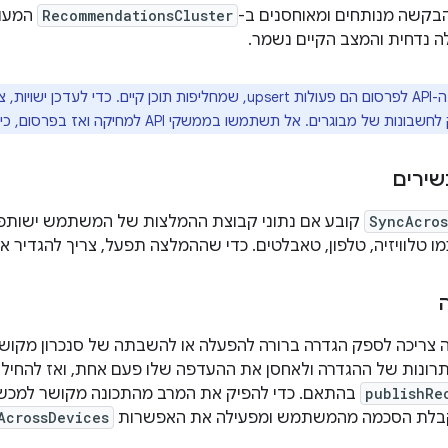
בקשה מנותחים ומאוחסנים ב-
RecommendationsCluster
המעוד
 נדחית והמצב הקיים נשמר.
ממשקי ה-API לפרסום הם פעולות upsert, שמחליפות תוכן קיים. 
וגרים. אל תשתמשו בממשקי API למחיקה ואז בפרסום, כי הפרסום מחליף את התוכן.
שירים
SyncAcros
 טלוויזיה, טלפון, טאבלטים. כדי שההמלצה תפעל, צריך להגדיר את הדג
 צריכה לספק הגדרה ברורה להפעלה או להשבתה של סנכרון מקוש
ונות של ההגדרה ולאחסן את ההעדפה שלו פעם אחת, ואז להחיל
publishRe
בהתאם. כדי להפיק את המרב מהתכונה מקושר למכשיר
בלת הסכמה מהמשתמש ומפעילה את האפשרות
AcrossDevices