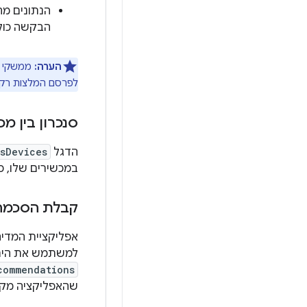
הנתונים מה
הבקשה כולה
הערה:
לפרסם המלצות רק לחשבונות של מב
סנכרון בין מכ
הדגל
sDevices
במכשירים שלו, כמו
קבלת הסכמה
אפליקציית המדיה
למשתמש את היתר
commendations
שהאפליקציה מק