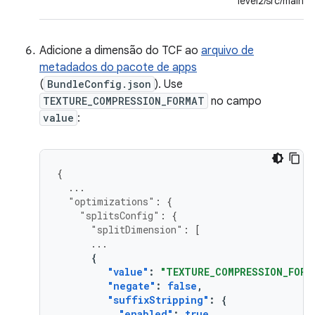
level2/src/main/a
Adicione a dimensão do TCF ao
arquivo de
metadados do pacote de apps
(
BundleConfig.json
). Use
TEXTURE_COMPRESSION_FORMAT
no campo
value
:
{
...
"optimizations"
:
{
"splitsConfig"
:
{
"splitDimension"
:
[
...
{
"value"
:
"TEXTURE_COMPRESSION_FORM
"negate"
:
false
,
"suffixStripping"
:
{
"enabled"
:
true
,