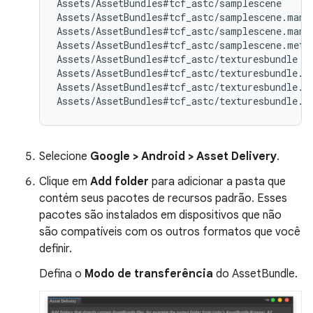
Assets/AssetBundles#tcf_astc/samplescene

Assets/AssetBundles#tcf_astc/samplescene.manif
Assets/AssetBundles#tcf_astc/samplescene.manif
Assets/AssetBundles#tcf_astc/samplescene.meta

Assets/AssetBundles#tcf_astc/texturesbundle

Assets/AssetBundles#tcf_astc/texturesbundle.ma
Assets/AssetBundles#tcf_astc/texturesbundle.ma
Selecione
Google > Android > Asset Delivery
.
Clique em
Add folder
para adicionar a pasta que
contém seus pacotes de recursos padrão. Esses
pacotes são instalados em dispositivos que não
são compatíveis com os outros formatos que você
definir.
Defina o
Modo de transferência
do AssetBundle.