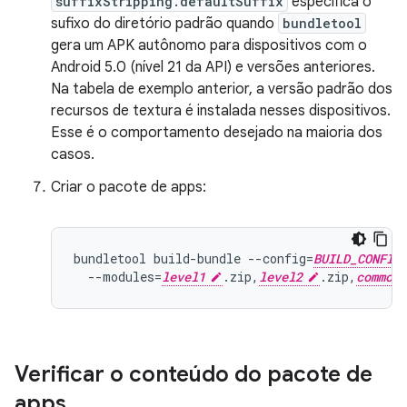
suffixStripping.defaultSuffix
especifica o
sufixo do diretório padrão quando
bundletool
gera um APK autônomo para dispositivos com o
Android 5.0 (nível 21 da API) e versões anteriores.
Na tabela de exemplo anterior, a versão padrão dos
recursos de textura é instalada nesses dispositivos.
Esse é o comportamento desejado na maioria dos
casos.
Criar o pacote de apps:
bundletool build-bundle --config=
BUILD_CONFIG
  --modules=
level1
.zip,
level2
.zip,
common
Verificar o conteúdo do pacote de
apps