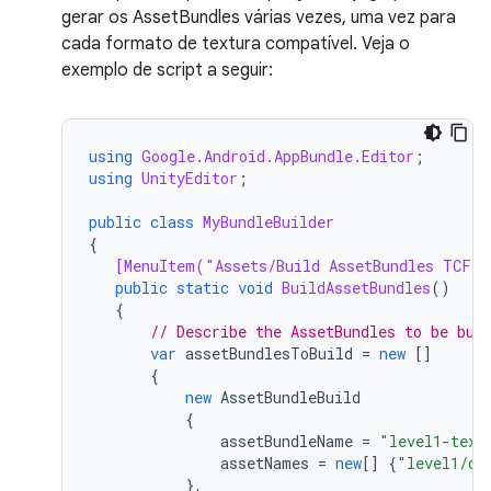
gerar os AssetBundles várias vezes, uma vez para
cada formato de textura compatível. Veja o
exemplo de script a seguir:
using
Google.Android.AppBundle.Editor
;
using
UnityEditor
;
public
class
MyBundleBuilder
{
[MenuItem("Assets/Build AssetBundles TCF v
public
static
void
BuildAssetBundles
()
{
// Describe the AssetBundles to be bui
var
assetBundlesToBuild
=
new
[]
{
new
AssetBundleBuild
{
assetBundleName
=
"level1-text
assetNames
=
new
[]
{
"level1/ch
},