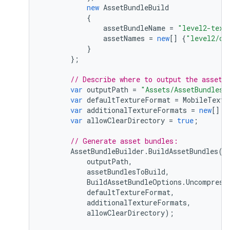
new
AssetBundleBuild
{
assetBundleName
=
"level2-text
assetNames
=
new
[]
{
"level2/ch
}
};
// Describe where to output the asset 
var
outputPath
=
"Assets/AssetBundles"
var
defaultTextureFormat
=
MobileTextu
var
additionalTextureFormats
=
new
[]
{
var
allowClearDirectory
=
true
;
// Generate asset bundles:
AssetBundleBuilder
.
BuildAssetBundles
(
outputPath
,
assetBundlesToBuild
,
BuildAssetBundleOptions
.
Uncompress
defaultTextureFormat
,
additionalTextureFormats
,
allowClearDirectory
);