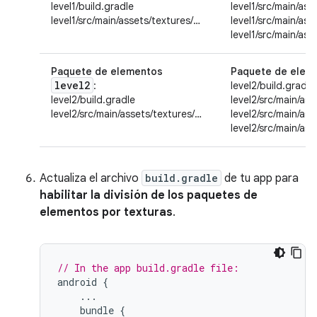
level1/build.gradle
level1/src/main/ass
level1/src/main/assets/textures/…
level1/src/main/as
level1/src/main/as
Paquete de elementos
Paquete de elem
level2
:
level2/build.gradle
level2/build.gradle
level2/src/main/as
level2/src/main/assets/textures/…
level2/src/main/as
level2/src/main/as
Actualiza el archivo
build.gradle
de tu app para
habilitar la división de los paquetes de
elementos por texturas
.
// In the app build.gradle file:
android
{
...
bundle
{