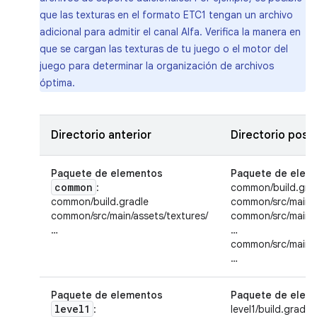
que las texturas en el formato ETC1 tengan un archivo
adicional para admitir el canal Alfa. Verifica la manera en
que se cargan las texturas de tu juego o el motor del
juego para determinar la organización de archivos
óptima.
Directorio anterior
Directorio poste
Paquete de elementos
Paquete de elem
common
:
common/build.gra
common/build.gradle
common/src/main/a
common/src/main/assets/textures/
common/src/main/a
…
…
common/src/main/a
…
Paquete de elementos
Paquete de elem
level1
:
level1/build.gradle