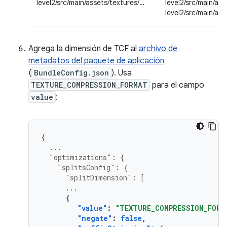
level2/src/main/assets/textures/…
level2/src/main/as
level2/src/main/as
Agrega la dimensión de TCF al
archivo de
metadatos del paquete de aplicación
(
BundleConfig.json
). Usa
TEXTURE_COMPRESSION_FORMAT
para el campo
value
:
{
...
"optimizations"
:
{
"splitsConfig"
:
{
"splitDimension"
:
[
...
{
"value"
:
"TEXTURE_COMPRESSION_FORM
"negate"
:
false
,