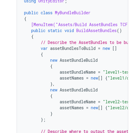
using
UnityEditor
;
public
class
MyBundleBuilder
{
[MenuItem("Assets/Build AssetBundles TCF v
public
static
void
BuildAssetBundles
()
{
// Describe the AssetBundles to be bui
var
assetBundlesToBuild
=
new
[]
{
new
AssetBundleBuild
{
assetBundleName
=
"level1-text
assetNames
=
new
[]
{
"level1/ch
},
new
AssetBundleBuild
{
assetBundleName
=
"level2-text
assetNames
=
new
[]
{
"level2/ch
}
};
// Describe where to output the asset 