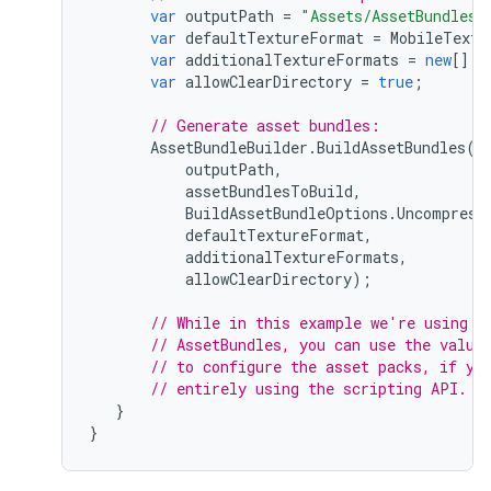
var
outputPath
=
"Assets/AssetBundles"
var
defaultTextureFormat
=
MobileTextu
var
additionalTextureFormats
=
new
[]
{
var
allowClearDirectory
=
true
;
// Generate asset bundles:
AssetBundleBuilder
.
BuildAssetBundles
(
outputPath
,
assetBundlesToBuild
,
BuildAssetBundleOptions
.
Uncompress
defaultTextureFormat
,
additionalTextureFormats
,
allowClearDirectory
);
// While in this example we're using t
// AssetBundles, you can use the value
// to configure the asset packs, if yo
// entirely using the scripting API.
}
}