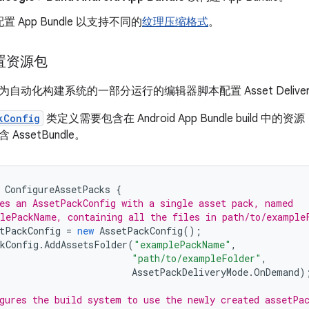
 App Bundle 以支持不同的
纹理压缩格式
。
配置资源包
自动化构建系统的一部分运行的编辑器脚本配置 Asset Deliver
kConfig
类定义需要包含在 Android App Bundle build
ssetBundle。
ConfigureAssetPacks
{
es an AssetPackConfig with a single asset pack, named
lePackName, containing all the files in path/to/example
tPackConfig
=
new
AssetPackConfig
();
kConfig
.
AddAssetsFolder
(
"examplePackName"
,
"path/to/exampleFolder"
,
AssetPackDeliveryMode
.
OnDemand
)
gures the build system to use the newly created assetPa