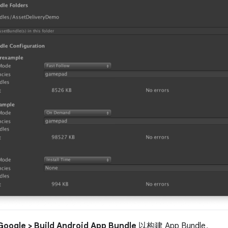
Google > Build Android App Bundle
以构建 App Bundle。