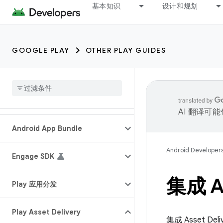
基本知识
设计和规划
GOOGLE PLAY
OTHER PLAY GUIDES
AI 翻译可
Android App Bundle
Android Developer
Engage SDK
集成 As
Play 应用分发
Play Asset Delivery
集成 Asset Del