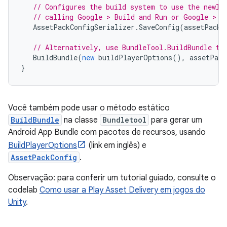
// Configures the build system to use the newly
// calling Google > Build and Run or Google > B
AssetPackConfigSerializer
.
SaveConfig
(
assetPackC
// Alternatively, use BundleTool.BuildBundle to
BuildBundle
(
new
buildPlayerOptions
(),
assetPack
}
Você também pode usar o método estático
BuildBundle
na classe
Bundletool
para gerar um
Android App Bundle com pacotes de recursos, usando
BuildPlayerOptions
(link em inglês) e
AssetPackConfig
.
Observação: para conferir um tutorial guiado, consulte o
codelab
Como usar a Play Asset Delivery em jogos do
Unity
.