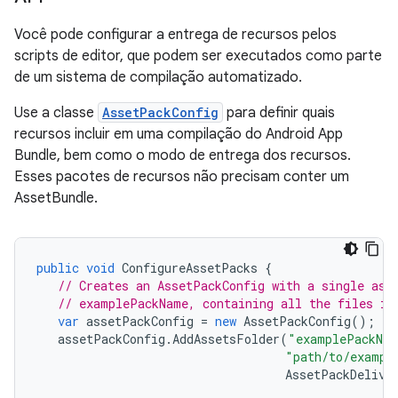
Você pode configurar a entrega de recursos pelos
scripts de editor, que podem ser executados como parte
de um sistema de compilação automatizado.
Use a classe
AssetPackConfig
para definir quais
recursos incluir em uma compilação do Android App
Bundle, bem como o modo de entrega dos recursos.
Esses pacotes de recursos não precisam conter um
AssetBundle.
public
void
ConfigureAssetPacks
{
// Creates an AssetPackConfig with a single ass
// examplePackName, containing all the files in
var
assetPackConfig
=
new
AssetPackConfig
();
assetPackConfig
.
AddAssetsFolder
(
"examplePackNa
"path/to/exampl
AssetPackDelive