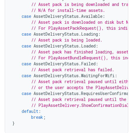
// Asset pack is being downloaded and tran
// N/A for install-time assets.
case
AssetDeliveryStatus
.
Available
:
// Asset pack is downloaded on disk but NO
// For PlayAssetPackRequest(), this indica
case
AssetDeliveryStatus
.
Loading
:
// Asset pack is being loaded.
case
AssetDeliveryStatus
.
Loaded
:
// Asset pack has finished loading, assets
// For PlayAssetBundleRequest(), this indi
case
AssetDeliveryStatus
.
Failed
:
// Asset pack retrieval has failed.
case
AssetDeliveryStatus
.
WaitingForWifi
:
// Asset pack retrieval paused until eithe
// or the user accepts the PlayAssetDelive
case
AssetDeliveryStatus
.
RequiresUserConfirmat
// Asset pack retrieval paused until the u
// PlayAssetDelivery.ShowConfirmationDialo
default
:
break
;
}