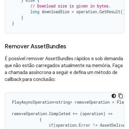
}
else
{
// Download size is given in bytes.
long
downloadSize
=
operation
.
GetResult
();
}
}
Remover Asset
Bundles
É possível remover AssetBundles rápidos e sob demanda
que não estão carregados atualmente na memória. Faça
a chamada assíncrona a seguir e defina um método de
callback para conclusão:
PlayAsyncOperation<string>
removeOperation
=
PlayA
removeOperation
.
Completed
+=
(
operation
)
=
{
if
(
operation
.
Error
!=
AssetDeliver