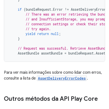
if
(
bundleRequest
.
Error
!=
AssetDeliveryErrorC
// There was an error retrieving the bundl
// and InsufficientStorage, you may prompt
// connection settings or check their stor
// try again.
yield
return
null
;
}
// Request was successful. Retrieve AssetBundl
AssetBundle
assetBundle
=
bundleRequest
.
AssetB
Para ver mais informações sobre como lidar com erros,
consulte a lista de
AssetDeliveryErrorCodes
.
Outros métodos da API Play Core