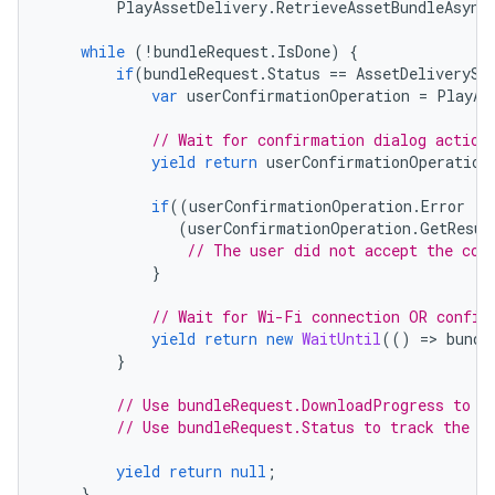
PlayAssetDelivery
.
RetrieveAssetBundleAsync
while
(
!
bundleRequest
.
IsDone
)
{
if
(
bundleRequest
.
Status
==
AssetDeliverySt
var
userConfirmationOperation
=
PlayAs
// Wait for confirmation dialog action
yield
return
userConfirmationOperation
if
((
userConfirmationOperation
.
Error
!=
(
userConfirmationOperation
.
GetResul
// The user did not accept the con
}
// Wait for Wi-Fi connection OR confir
yield
return
new
WaitUntil
(()
=
>
bundl
}
// Use bundleRequest.DownloadProgress to t
// Use bundleRequest.Status to track the s
yield
return
null
;
}