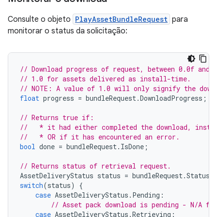
Consulte o objeto
PlayAssetBundleRequest
para
monitorar o status da solicitação:
// Download progress of request, between 0.0f and 
// 1.0 for assets delivered as install-time.
// NOTE: A value of 1.0 will only signify the down
float
progress
=
bundleRequest
.
DownloadProgress
;
// Returns true if:
//   * it had either completed the download, insta
//   * OR if it has encountered an error.
bool
done
=
bundleRequest
.
IsDone
;
// Returns status of retrieval request.
AssetDeliveryStatus
status
=
bundleRequest
.
Status
;
switch
(
status
)
{
case
AssetDeliveryStatus
.
Pending
:
// Asset pack download is pending - N/A fo
case
AssetDeliveryStatus
.
Retrieving
: