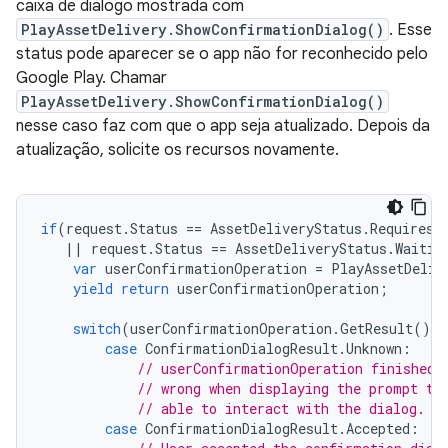
caixa de diálogo mostrada com
PlayAssetDelivery.ShowConfirmationDialog()
. Esse
status pode aparecer se o app não for reconhecido pelo
Google Play. Chamar
PlayAssetDelivery.ShowConfirmationDialog()
nesse caso faz com que o app seja atualizado. Depois da
atualização, solicite os recursos novamente.
if
(
request
.
Status
==
AssetDeliveryStatus
.
RequiresU
||
request
.
Status
==
AssetDeliveryStatus
.
Waitin
var
userConfirmationOperation
=
PlayAssetDeliv
yield
return
userConfirmationOperation
;
switch
(
userConfirmationOperation
.
GetResult
())
case
ConfirmationDialogResult
.
Unknown
:
// userConfirmationOperation finished 
// wrong when displaying the prompt to
// able to interact with the dialog.
case
ConfirmationDialogResult
.
Accepted
: