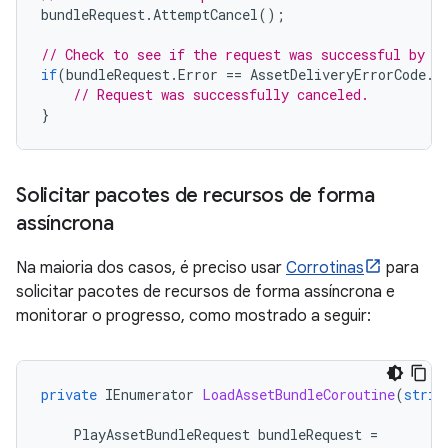
bundleRequest
.
AttemptCancel
();
// Check to see if the request was successful by c
if
(
bundleRequest
.
Error
==
AssetDeliveryErrorCode
.
C
// Request was successfully canceled.
}
Solicitar pacotes de recursos de forma
assíncrona
Na maioria dos casos, é preciso usar
Corrotinas
para
solicitar pacotes de recursos de forma assíncrona e
monitorar o progresso, como mostrado a seguir:
private
IEnumerator
LoadAssetBundleCoroutine
(
strin
PlayAssetBundleRequest
bundleRequest
=