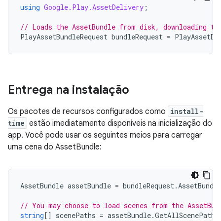
using
Google.Play.AssetDelivery
;
// Loads the AssetBundle from disk, downloading th
PlayAssetBundleRequest
bundleRequest
=
PlayAssetDe
Entrega na instalação
Os pacotes de recursos configurados como
install-
time
estão imediatamente disponíveis na inicialização do
app. Você pode usar os seguintes meios para carregar
uma cena do AssetBundle:
AssetBundle
assetBundle
=
bundleRequest
.
AssetBundl
// You may choose to load scenes from the AssetBun
string
[]
scenePaths
=
assetBundle
.
GetAllScenePaths