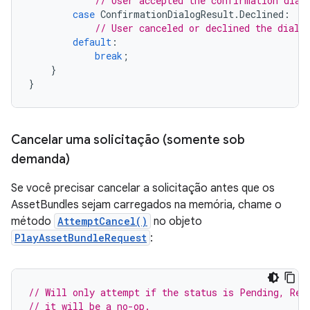
// User accepted the confirmation dial
case
ConfirmationDialogResult
.
Declined
:
// User canceled or declined the dialo
default
:
break
;
}
}
Cancelar uma solicitação (somente sob
demanda)
Se você precisar cancelar a solicitação antes que os
AssetBundles sejam carregados na memória, chame o
método
AttemptCancel()
no objeto
PlayAssetBundleRequest
:
// Will only attempt if the status is Pending, Ret
// it will be a no-op.