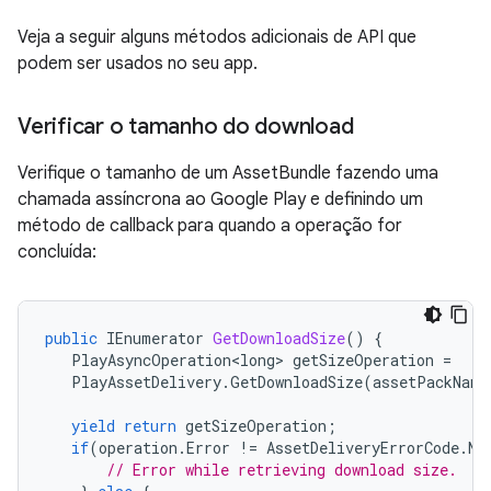
Veja a seguir alguns métodos adicionais de API que
podem ser usados no seu app.
Verificar o tamanho do download
Verifique o tamanho de um AssetBundle fazendo uma
chamada assíncrona ao Google Play e definindo um
método de callback para quando a operação for
concluída:
public
IEnumerator
GetDownloadSize
()
{
PlayAsyncOperation<long>
getSizeOperation
=
PlayAssetDelivery
.
GetDownloadSize
(
assetPackName
yield
return
getSizeOperation
;
if
(
operation
.
Error
!=
AssetDeliveryErrorCode
.
No
// Error while retrieving download size.