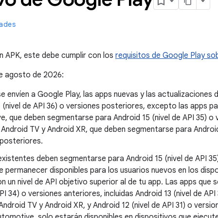
ades
n APK, este debe cumplir con los
requisitos de Google Play sob
 de agosto de 2026:
e envíen a Google Play, las apps nuevas y las actualizacione
 (nivel de API 36) o versiones posteriores, excepto las apps 
, que deben segmentarse para Android 15 (nivel de API 35) o v
Android TV y Android XR, que deben segmentarse para Android 
posteriores.
xistentes deben segmentarse para Android 15 (nivel de API 35)
e permanecer disponibles para los usuarios nuevos en los dispo
n un nivel de API objetivo superior al de tu app. Las apps que
API 34) o versiones anteriores, incluidas Android 13 (nivel de AP
ndroid TV y Android XR, y Android 12 (nivel de API 31) o versio
tomotive, solo estarán disponibles en dispositivos que ejecuten