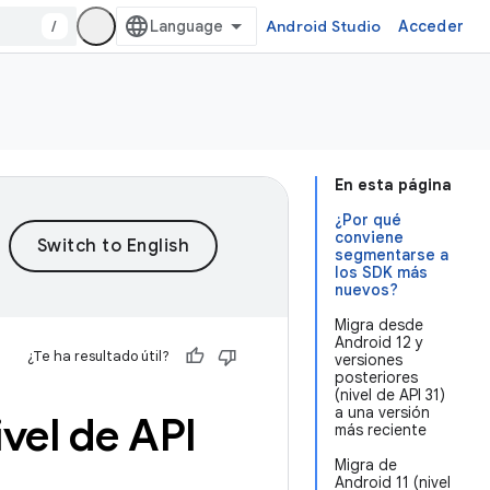
/
Android Studio
Acceder
En esta página
¿Por qué
conviene
segmentarse a
los SDK más
nuevos?
Migra desde
Android 12 y
¿Te ha resultado útil?
versiones
posteriores
(nivel de API 31)
a una versión
vel de API
más reciente
Migra de
Android 11 (nivel