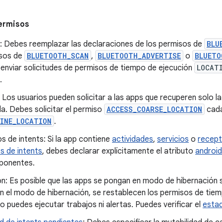
ermisos
: Debes reemplazar las declaraciones de los permisos de
BLU
sos de
BLUETOOTH_SCAN
,
BLUETOOTH_ADVERTISE
o
BLUETO
enviar solicitudes de permisos de tiempo de ejecución
LOCAT
.
 Los usuarios pueden solicitar a las apps que recuperen solo l
a. Debes solicitar el permiso
ACCESS_COARSE_LOCATION
cada
FINE_LOCATION
.
ros de intents: Si la app contiene
actividades
,
servicios
o
recept
os de intents
, debes declarar explícitamente el atributo
androi
ponentes.
n: Es posible que las apps se pongan en modo de hibernación s
n el modo de hibernación, se restablecen los permisos de tiem
no puedes ejecutar trabajos ni alertas. Puedes verificar el
estad