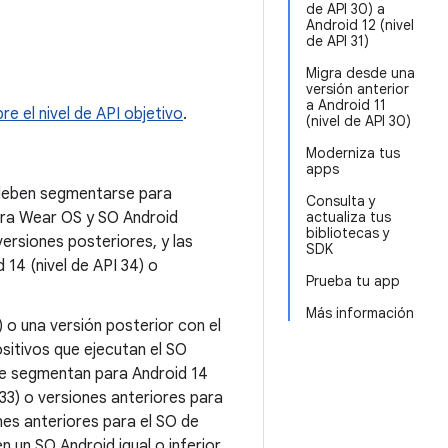
de API 30) a
Android 12 (nivel
de API 31)
Migra desde una
versión anterior
a Android 11
re el nivel de API objetivo
.
(nivel de API 30)
Moderniza tus
apps
s deben segmentarse para
Consulta y
para Wear OS y SO Android
actualiza tus
bibliotecas y
ersiones posteriores, y las
SDK
14 (nivel de API 34) o
Prueba tu app
Más información
 o una versión posterior con el
sitivos que ejecutan el SO
 se segmentan para Android 14
I 33) o versiones anteriores para
nes anteriores para el SO de
 un SO Android igual o inferior