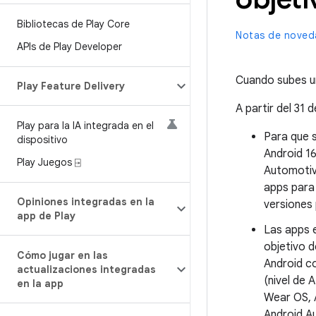
Bibliotecas de Play Core
Notas de noved
APIs de Play Developer
Cuando subes u
Play Feature Delivery
A partir del 31
Play para la IA integrada en el
Para que s
dispositivo
Android 16
Play Juegos ⍈
Automotive
apps para 
Opiniones integradas en la
versiones 
app de Play
Las apps e
objetivo d
Cómo jugar en las
Android co
actualizaciones integradas
(nivel de 
en la app
Wear OS, A
Android Au