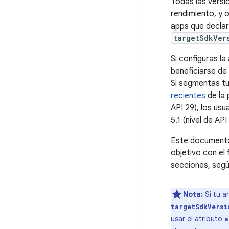
Todas las versi
rendimiento, y o
apps que declar
targetSdkVer
Si configuras la
beneficiarse de
Si segmentas tu
recientes
de la 
API 29), los usu
5.1 (nivel de API
Este documento 
objetivo con el 
secciones, según
Nota:
Si tu a
targetSdkVersi
usar el atributo
a