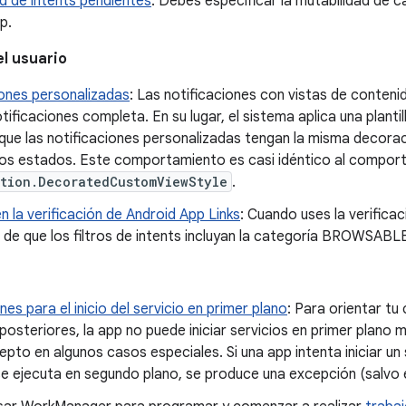
d de intents pendientes
: Debes especificar la mutabilidad de 
p.
el usuario
iones personalizadas
: Las notificaciones con vistas de conteni
tificaciones completa. En su lugar, el sistema aplica una plantill
que las notificaciones personalizadas tengan la misma decorac
los estados. Este comportamiento es casi idéntico al compor
ation.DecoratedCustomViewStyle
.
 la verificación de Android App Links
: Cuando uses la verifica
 de que los filtros de intents incluyan la categoría BROWSAB
nes para el inicio del servicio en primer plano
: Para orientar tu
posteriores, la app no puede iniciar servicios en primer plano
epto en algunos casos especiales. Si una app intenta iniciar un 
e ejecuta en segundo plano, se produce una excepción (salvo 