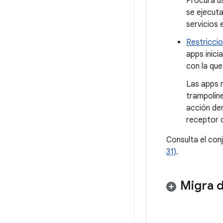
Procura u
se ejecuta
servicios 
Restriccio
apps inici
con la qu
Las apps n
trampoline
acción den
receptor 
Consulta el co
31)
.
Migra d