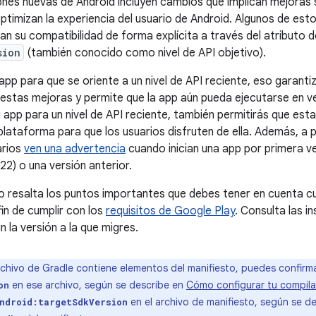
ones nuevas de Android incluyen cambios que implican mejoras s
ptimizan la experiencia del usuario de Android. Algunos de est
an su compatibilidad de forma explícita a través del atributo 
sion
(también conocido como nivel de API objetivo).
 app para que se oriente a un nivel de API reciente, eso garant
 estas mejoras y permite que la app aún pueda ejecutarse en v
 app para un nivel de API reciente, también permitirás que es
plataforma para que los usuarios disfruten de ella. Además, a p
arios
ven una advertencia
cuando inician una app por primera ve
 22) o una versión anterior.
resalta los puntos importantes que debes tener en cuenta cua
fin de cumplir con los
requisitos de Google Play
. Consulta las i
 la versión a la que migres.
rchivo de Gradle contiene elementos del manifiesto, puedes confirma
en ese archivo, según se describe en
Cómo configurar tu compila
on
en el archivo de manifiesto, según se d
ndroid:targetSdkVersion