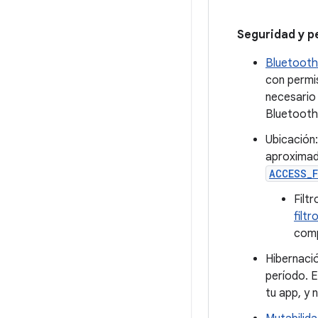
Seguridad y p
Bluetooth
con permi
necesario 
Bluetooth
Ubicación:
aproximad
ACCESS_
Filt
filtr
com
Hibernació
período. E
tu app, y 