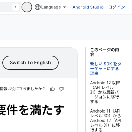
/
Android Studio
ログイン
このページの内
容
新しい SDK をタ
ーゲットにする
理由
Android 12 以降
（API レベル
情報は役に立ちましたか？
31）から最新バ
ージョンに移行
する
レベル要件を満たす
Android 11（API
レベル 30）から
Android 12（API
レベル 31）に移
行する