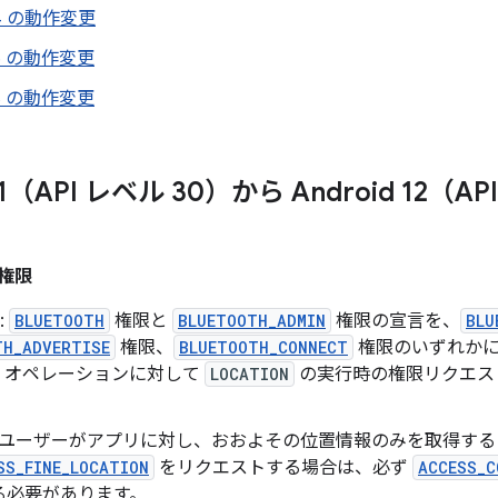
 14 の動作変更
 15 の動作変更
 16 の動作変更
 11（API レベル 30）から Android 12（
権限
:
BLUETOOTH
権限と
BLUETOOTH_ADMIN
権限の宣言を、
BLU
TH_ADVERTISE
権限、
BLUETOOTH_CONNECT
権限のいずれかに
oth オペレーションに対して
LOCATION
の実行時の権限リクエス
: ユーザーがアプリに対し、おおよその位置情報のみを取得す
SS_FINE_LOCATION
をリクエストする場合は、必ず
ACCESS_C
る必要があります。