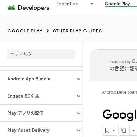
Essentials
Google Play
GOOGLE PLAY
OTHER PLAY GUIDES
の言語に翻
Android App Bundle
Android Developer
Engage SDK
Goog
Play アプリの配信
Play Asset Delivery