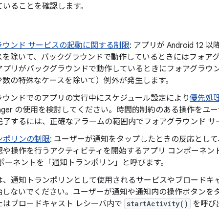
ていることを確認します。
ラウンド サービスの起動に関する制限
: アプリが Android 
スを除いて、バックグラウンドで動作しているときにはフォアグ
アプリがバックグラウンドで動作しているときにフォアグラウン
少数の特殊なケースを除いて）例外が発生します。
ラウンドでのアプリの実行中にスケジュール設定により
優先処
anager の使用を検討してください。時間的制約のある操作を
完了するには、正確なアラームの範囲内でフォアグラウンド サ
ンポリンの制限
: ユーザーが通知をタップしたときの反応として
認や操作を行うアクティビティを開始するアプリ コンポーネン
ンポーネントを「通知トランポリン」と呼びます。
は、通知トランポリンとして使用されるサービスやブロードキャ
始しないでください。ユーザーが通知や通知内の操作ボタンを
たはブロードキャスト レシーバ内で
startActivity()
を呼び