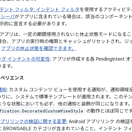
テント フィルタ:
インテント フィルタ
を使用するアクティビテ
レシーバ
がアプリに含まれている場合は、該当のコンポーネン
示的に宣言する必要があります。
: アプリは、一定の期間使用されないと休止状態モードになる
場合、アプリの実行時の権限とキャッシュがリセットされ、ジ
。
アプリの休止状態を確認できます。
ング インテントの可変性
: アプリが作成する各 PendingInt
ります。
スペリエンス
通知
: カスタム コンテンツ ビューを使用する通知が、通知領
わりに、システムで標準テンプレートが適用されます。このテ
ような状態においても必ず、他の通知と装飾が同じになります
fication.DecoratedCustomViewStyle
の動作とほぼ同じで
id アプリリンクの検証に関する変更
: Android アプリリンク 
 BROWSABLE カテゴリが含まれていること、インテント フィ