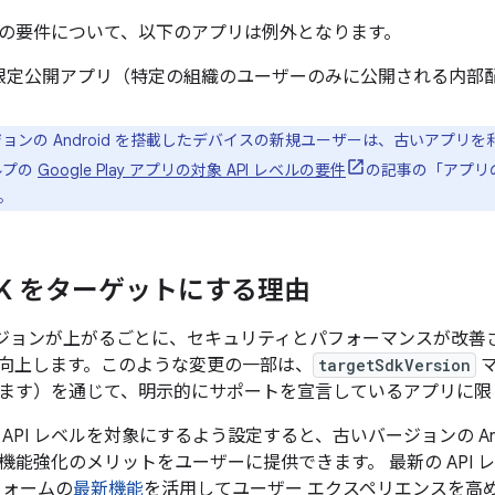
の要件について、以下のアプリは例外となります。
限定公開アプリ（特定の組織のユーザーのみに公開される内部
ョンの Android を搭載したデバイスの新規ユーザーは、古いアプリを
ヘルプの
Google Play アプリの対象 API レベルの要件
の記事の「アプリ
。
DK をターゲットにする理由
のバージョンが上がるごとに、セキュリティとパフォーマンスが改善され
向上します。このような変更の一部は、
targetSdkVersion
マ
ます）を通じて、明示的にサポートを宣言しているアプリに限
API レベルを対象にするよう設定すると、古いバージョンの An
機能強化のメリットをユーザーに提供できます。 最新の API
フォームの
最新機能
を活用してユーザー エクスペリエンスを高