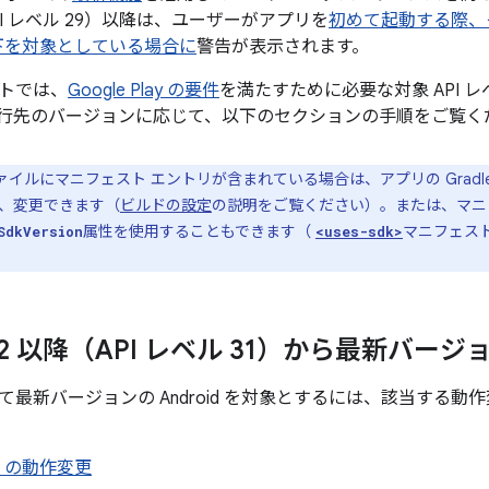
0（API レベル 29）以降は、ユーザーがアプリを
初めて起動する際、そのア
以下を対象としている場合に
警告が表示されます。
トでは、
Google Play の要件
を満たすために必要な対象 API 
行先のバージョンに応じて、以下のセクションの手順をご覧く
 ファイルにマニフェスト エントリが含まれている場合は、アプリの Grad
、変更できます（
ビルドの設定
の説明をご覧ください）。または、マニ
属性を使用することもできます（
マニフェス
SdkVersion
<uses-sdk>
d 12 以降（API レベル 31）から最新バ
て最新バージョンの Android を対象とするには、該当する
 13 の動作変更