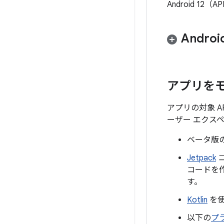
Android 1
Andro
アプリを
アプリの対象 
ーザー エクス
ベータ版
Jetpack
コードを
す。
Kotlin
を使
以下の
プ