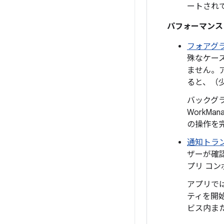
ートされ
パフォーマンス
フォアグ
殊なケー
ません。
ると、（
バックグ
WorkM
の操作を
通知トラ
ザーが確
プリ コ
アプリで
ティを開
ビス内ま