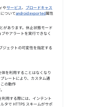
ィや
サービス
、
ブロードキャス
トについて
android:exported
属性
ことがあります。休止状態モード
ョブやアラートを実行できなく
ent オブジェクトの可変性を指定する
域全体を利用することはなくなり
ンプレートにより、カスタム通
。この動作
す。
の検証を利用する際には、インテント
ルタで HTTPS スキームがサポ