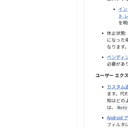
イン
ト 
を明
休止状態
になった
なります
ペンディ
必要があ
ユーザー エク
カスタム
ます。代
知はどの
は、
Noti
Andro
フィルタに