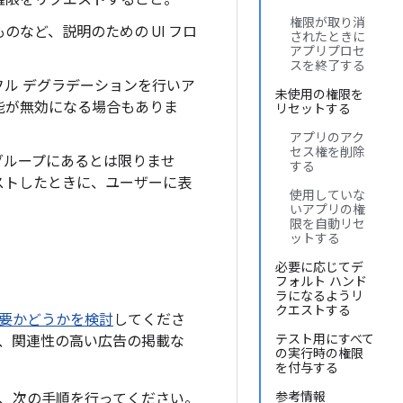
権限をリクエストすること。
権限が取り消
など、説明のための UI フロ
されたときに
アプリプロセ
スを終了する
ル デグラデーションを行いア
未使用の権限を
能が無効になる場合もありま
リセットする
アプリのアク
セス権を削除
グループ
にあるとは限りませ
する
ストしたときに、ユーザーに表
使用していな
いアプリの権
限を自動リセ
ットする
必要に応じてデ
フォルト ハンド
ラになるようリ
クエストする
要かどうかを検討
してくださ
テスト用にすべて
、関連性の高い広告の掲載な
の実行時の権限
を付与する
参考情報
、次の手順を行ってください。