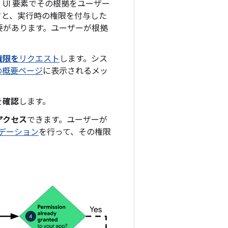
UI 要素でその根拠をユーザー
タと、実行時の権限を付与した
要があります。ユーザーが根拠
権限を
リクエスト
します。シス
の概要ページ
に表示されるメッ
を
確認
します。
アクセス
できます。ユーザーが
ラデーション
を行って、その権限
。