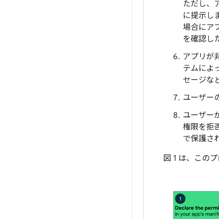
ただし、
に提示し
場合にア
を確認し
アプリが
テムによ
セージな
ユーザー
ユーザー
権限を拒
で保護さ
図 1 は、こ