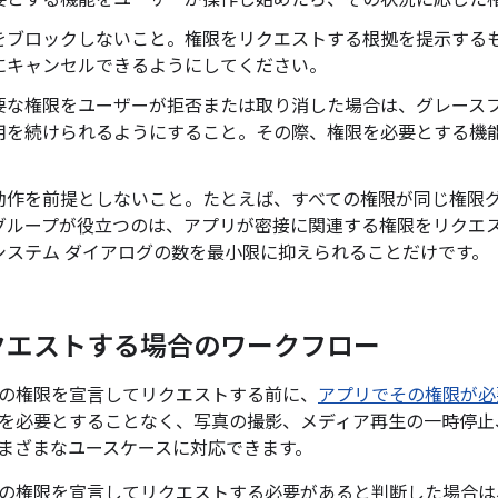
要とする機能をユーザーが操作し始めたら、その状況に応じた
をブロックしないこと。権限をリクエストする根拠を提示するもの
にキャンセルできるようにしてください。
要な権限をユーザーが拒否または取り消した場合は、グレースフ
用を続けられるようにすること。その際、権限を必要とする機
動作を前提としないこと。たとえば、すべての権限が同じ権限
グループが役立つのは、アプリが密接に関連する権限をリクエ
システム ダイアログの数を最小限に抑えられることだけです。
クエストする場合のワークフロー
の権限を宣言してリクエストする前に、
アプリでその権限が必
を必要とすることなく、写真の撮影、メディア再生の一時停止
まざまなユースケースに対応できます。
の権限を宣言してリクエストする必要があると判断した場合は