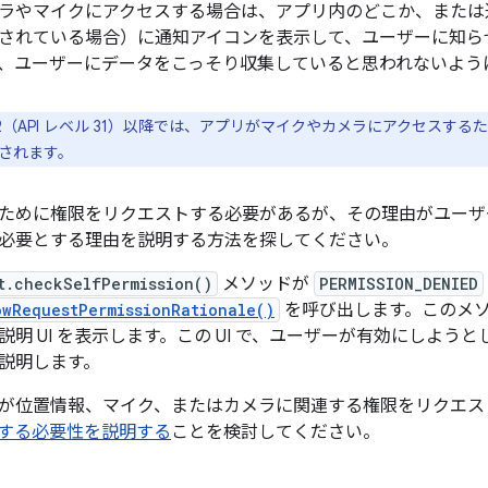
ラやマイクにアクセスする場合は、アプリ内のどこか、または
されている場合）に通知アイコンを表示して、ユーザーに知ら
、ユーザーにデータをこっそり収集していると思われないよう
d 12（API レベル 31）以降では、アプリがマイクやカメラにアクセスする
されます。
ために権限をリクエストする必要があるが、その理由がユーザ
必要とする理由を説明する方法を探してください。
t.checkSelfPermission()
メソッドが
PERMISSION_DENIED
owRequestPermissionRationale()
を呼び出します。このメ
説明 UI を表示します。この UI で、ユーザーが有効にしよう
説明します。
が位置情報、マイク、またはカメラに関連する権限をリクエス
する必要性を説明する
ことを検討してください。