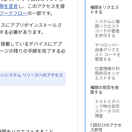
限を宣言
し、このアクセスを提
権限をリクエス
トする
ワークフロー
の一部です。
システムに権
るデバイスにアプリがインストールさ
限リクエスト
コードの管理
する必要があります。
を許可する
）以前を搭載しているデバイスにアプ
デベロッパー
自身がリクエ
ージの残りの手順を完了する必
スト コードを
管理する
位置情報の利
用許可をリク
いシステム リソースへのアクセス
エストする
権限の拒否を処
理する
テストとデバ
ッグ時の拒否
ステータスの
検査
1 回だけのアクセ
ス許可