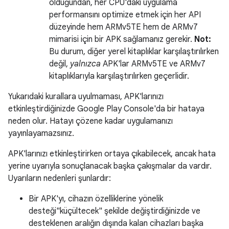
olduğundan, her CPU'daki uygulama
performansını optimize etmek için her API
düzeyinde hem ARMv5TE hem de ARMv7
mimarisi için bir APK sağlamanız gerekir.
Not:
Bu durum, diğer yerel kitaplıklar karşılaştırılırken
değil,
yalnızca
APK'lar ARMv5TE ve ARMv7
kitaplıklarıyla karşılaştırılırken geçerlidir.
Yukarıdaki kurallara uyulmaması, APK'larınızı
etkinleştirdiğinizde Google Play Console'da bir hataya
neden olur. Hatayı çözene kadar uygulamanızı
yayınlayamazsınız.
APK'larınızı etkinleştirirken ortaya çıkabilecek, ancak hata
yerine uyarıyla sonuçlanacak başka çakışmalar da vardır.
Uyarıların nedenleri şunlardır:
Bir APK'yı, cihazın özelliklerine yönelik
desteği"küçültecek" şekilde değiştirdiğinizde ve
desteklenen aralığın dışında kalan cihazları başka