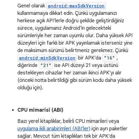
Genel olarak
android:maxSdkVersion
kullanmamaya dikkat edin. Çünkü uygulamanızı
herkese açık API'lerle doğru şekilde geliştirdiğiniz
sürece, uygulamanız Android'in gelecekteki
sürümleriyle her zaman uyumlu olur. Daha yüksek API
düzeyleri için farklı bir APK yayınlamak isterseniz yine
de maksimum sürümü belirtmeniz gerekmez. Çünkü
android:minSdkVersion
bir APK'da
"16"
,
diğerinde
"21"
ise API düzeyi 21 veya üstünü
destekleyen cihazlar her zaman ikinci APK'yı alır
(önceki notta belirtildiği gibi sürüm kodu daha yüksek
olduğu için).
CPU mimarisi (ABI)
Bazı yerel kitaplıklar, belirli CPU mimarileri veya
uygulama ikili arabirimleri (ABI'ler)
için ayrı paketler
sağlar. Mevcut tüm kitaplıkları tek bir APK'da