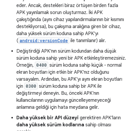
eder. Ancak, destekleri biraz örtüşen birden fazla
APK yayınlamak sorun oluşturmaz. İki APK
çakıştığında (aynı cihaz yapılandırmalarının bir kısmını
destekliyorsa), bu çakışma aralığına giren bir cihaz,
daha yüksek sürüm koduna sahip APK'yı
(
android:versionCode
ile tanımlanır) alır.
Değiştirdiği APK'nın sürüm kodundan daha düşük
sürüm koduna sahip yeni bir APK etkinleştiremezsiniz.
Örneğin,
0400
sürüm koduna sahip küçük - normal
ekran boyutları için etkin bir APK'nız olduğunu
varsayalım. Ardından, bu APK'yı aynı ekran boyutları
için
0300
sürüm koduna sahip bir APK ile
değiştirmeyi deneyin. Bu, önceki APK'nın
kullanıcılarının uygulamayı güncelleyemeyeceği
anlamına geldiği için hata meydana gelir.
Daha yüksek bir API düzeyi
gerektiren APK'ların
daha yüksek sürüm kodlarına
sahip olması