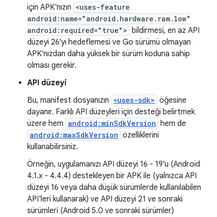
için APK'nızın
<uses-feature
android:name="android.hardware.ram.low"
android:required="true">
bildirmesi, en az API
düzeyi 26'yı hedeflemesi ve Go sürümü olmayan
APK'nızdan daha yüksek bir sürüm koduna sahip
olması gerekir.
API düzeyi
Bu, manifest dosyanızın
<uses-sdk>
öğesine
dayanır. Farklı API düzeyleri için desteği belirtmek
üzere hem
android:minSdkVersion
hem de
android:maxSdkVersion
özelliklerini
kullanabilirsiniz.
Örneğin, uygulamanızı API düzeyi 16 - 19'u (Android
4.1.x - 4.4.4) destekleyen bir APK ile (yalnızca API
düzeyi 16 veya daha düşük sürümlerde kullanılabilen
API'leri kullanarak) ve API düzeyi 21 ve sonraki
sürümleri (Android 5.0 ve sonraki sürümler)