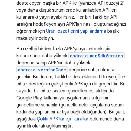
destekleyen başka bir APK ile (yalnızca API düzeyi 21
veya daha düşük sürümlerde kullanılabilen API'leri
kullanarak) yayınlayabilirsiniz. Her biri farklı bir API
aralığını hedefleyen ayrı APK'ları nasıl oluşturacağınızı
öğrenmek için
Ürün lezzetlerini yapılandırma
başlıklı
makaleyi inceleyin.
Bu özelliği birden fazla APK'yı ayırt etmek için
kullanırsanız daha yüksek
android:minSdkVersion
değerine sahip APK'nın daha yüksek
android:versionCode
değerine sahip olması
gerekir. Bu durum, farklı bir desteklenen filtreye göre
cihaz desteğinin çakıştığı iki APK için de geçerlidir. Bu
sayede, bir cihaz sistem güncellemesi aldığında
Google Play, kullanıcıya uygulamanızla ilgili bir
güncelleme sunabilir (güncellemeler uygulama sürüm
kodunda yapılan bir artışa bağlı olduğundan). Bu şart,
aşağıdaki
Çoklu APK'lar için kurallar
bölümünde daha
ayrıntılı olarak açıklanmıştır.