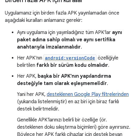
Birden fazla APK için kurallar
Uygulamanız için birden fazla APK yayınlamadan önce
aşağıdaki kuralları anlamanız gerekir:
Aynı uygulama için yayınladığınız tüm APK'lar
aynı
paket adına sahip olmalı ve aynı sertifika
anahtarıyla imzalanmalıdır
.
Her APK'nın
android:versionCode
özelliğiyle
belirtilen
farklı bir sürüm kodu olmalıdır
.
Her APK,
başka bir APK'nın yapılandırma
desteğiyle tam olarak eşleşmemelidir
.
Yani her APK,
desteklenen Google Play filtrelerinden
(yukarıda listelenmiştir) en az biri için biraz farklı
destek belirtmelidir.
Genellikle APK'larınızı belirli bir özelliğe (ör.
desteklenen doku sıkıştırma biçimleri) göre ayırırsınız.
Böylece her APK farklı cihazlar için destek beyan