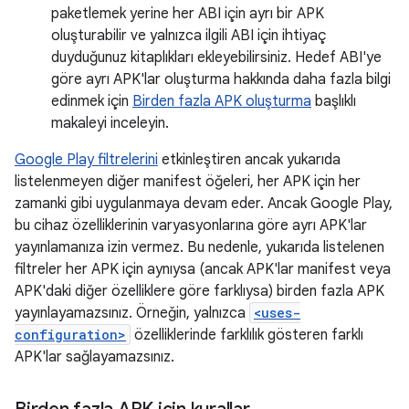
paketlemek yerine her ABI için ayrı bir APK
oluşturabilir ve yalnızca ilgili ABI için ihtiyaç
duyduğunuz kitaplıkları ekleyebilirsiniz. Hedef ABI'ye
göre ayrı APK'lar oluşturma hakkında daha fazla bilgi
edinmek için
Birden fazla APK oluşturma
başlıklı
makaleyi inceleyin.
Google Play filtrelerini
etkinleştiren ancak yukarıda
listelenmeyen diğer manifest öğeleri, her APK için her
zamanki gibi uygulanmaya devam eder. Ancak Google Play,
bu cihaz özelliklerinin varyasyonlarına göre ayrı APK'lar
yayınlamanıza izin vermez. Bu nedenle, yukarıda listelenen
filtreler her APK için aynıysa (ancak APK'lar manifest veya
APK'daki diğer özelliklere göre farklıysa) birden fazla APK
yayınlayamazsınız. Örneğin, yalnızca
<uses-
configuration>
özelliklerinde farklılık gösteren farklı
APK'lar sağlayamazsınız.