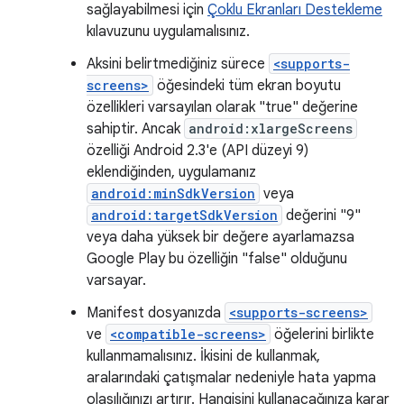
sağlayabilmesi için
Çoklu Ekranları Destekleme
kılavuzunu uygulamalısınız.
Aksini belirtmediğiniz sürece
<supports-
screens>
öğesindeki tüm ekran boyutu
özellikleri varsayılan olarak "true" değerine
sahiptir. Ancak
android:xlargeScreens
özelliği Android 2.3'e (API düzeyi 9)
eklendiğinden, uygulamanız
android:minSdkVersion
veya
android:targetSdkVersion
değerini "9"
veya daha yüksek bir değere ayarlamazsa
Google Play bu özelliğin "false" olduğunu
varsayar.
Manifest dosyanızda
<supports-screens>
ve
<compatible-screens>
öğelerini birlikte
kullanmamalısınız. İkisini de kullanmak,
aralarındaki çatışmalar nedeniyle hata yapma
olasılığınızı artırır. Hangisini kullanacağınıza karar