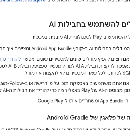
חבילות בזמן ההתקנה, אפשר להשתמש ב-
AndroidAssetUtil.java
.
ים להשתמש בחבילות AI
נולוגיית AI מובנית במכשיר:
 Android App Bundle ומציינים איך חבילות ה-AI צריכות להישלח.
] אם רוצים להפיץ מודלים שונים למכשירים שונים, אפשר
להגדיר טיר
ליקציה כדי להוריד את חבילות ה-AI לפי הצורך.
Google Play.
גין של Android Gradle