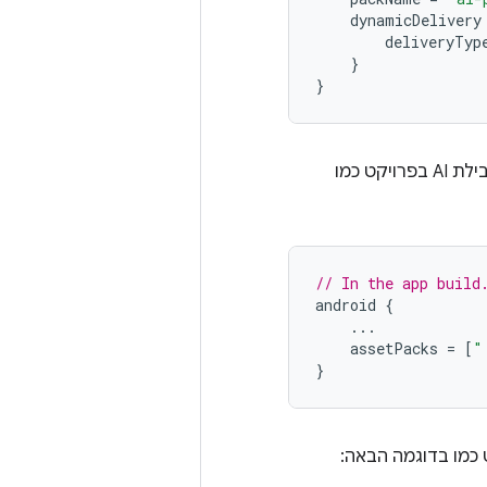
dynamicDelivery
deliveryTyp
}
}
של האפליקציה בפרויקט, מוסיפים את השם של כל חבילת AI בפרויקט כמו
// In the app build
android
{
...
assetPacks
=
[
"
}