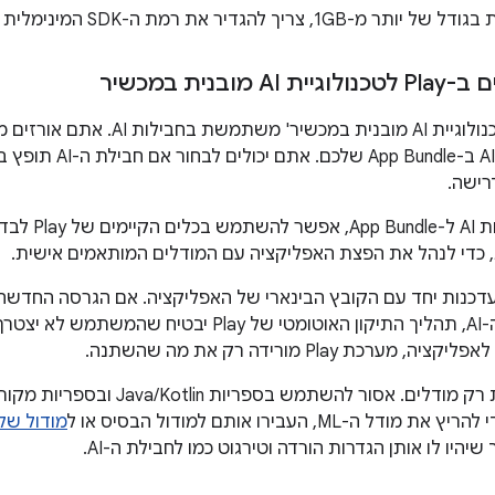
1G, צריך להגדיר את רמת ה-SDK המינימלית ל-21 ומעלה.
מובנית במכשיר
התכונה 'Play לטכנולוגיית AI מובנ
כשמצרפים חבי
 כדי לנהל את הפצת האפליקציה עם המודלים המותאמים אישית.
ת ה-AI מתעדכנות יחד עם הקובץ הבינארי של האפליקציה. אם הגרסה הח
שינויים בחבילת ה-AI, תהליך התיקון האוטומטי של Play י
ערכת Play מורידה רק את מה שהשתנה.
חבילות AI מכילות רק מודלים. אסור להש
 ה-ML, העבירו אותם למודול הבסיס או ל
מודול של
שיהיו לו אותן הגדרות הורדה וטירגוט כמו לחבילת ה-AI.