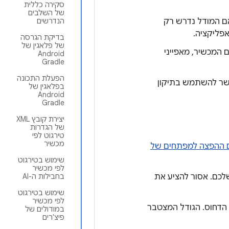
סקירה כללית
של השלבים
ם המודל נדרש רק
הנדרשים
פליקציה.
בדיקת הגרסה
של פלאגין של
ל סמך דגם המכשיר, מאפייני
Android
Gradle
הפעלת התכונה
פשר להשתמש בתיקון
בפלאגין של
Android
Gradle
יצירת קובץ XML
של הגדרות
טירגוט לפי
מכשיר
 ההפצה למפתחים של
שימוש בטירגוט
לפי מכשיר
ליקציות שלכם. אסור להציע את
בחבילות ה-AI
שימוש בטירגוט
לפי מכשיר
1.5GB, בהתאם לגודל הקובץ הדחוס. הגודל המצטבר
במודולים של
פיצ'רים