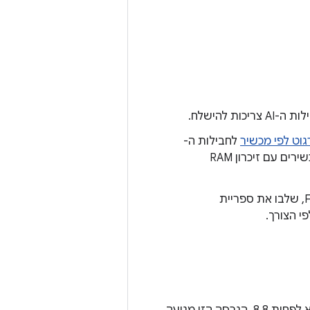
גוט לפי מכשיר
לחבילות ה-
AI. לדוגמה, אפשר להקצות חבילת AI A למודל מכשיר ספציפי, חבילת AI B למכשירים עם זיכרון RAM
[אופציונלי] אם אתם משתמשים באספקת תוכן על פי דרישה או ב-Fast-Follow, שלבו את ספריית