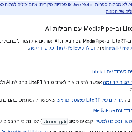
חבילות AI לא מכילות ספריות Java/Kotlin או ספריות מקוריות. את
לים של תכונות
.
Pipe עם חבילות AI
ins
או ל
חבילות fast-follow ועל פי דרישה
.
עבוד עם LiteRT
קציה לדוגמה
אפשר לראות 
.
רבה
מודלים של LiteRT שאומנו מראש
שאפשר להשתמש בהם בחבילות AI כדי ל
 MediaPipe
טעון נכסים (למשל,
קבצים מסוג
.binarypb
) לפי נתיבי הקבצים 