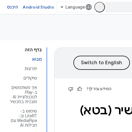
Android Studio
היכנס
בדף הזה
מבוא
יתרונות
שיקולים
איך משתמשים
המידע עזר לך?
ב-Play
לטכנולוגיית AI
מובנית במכשיר
שימוש ב-
LiteRT וב-
MediaPipe עם
חבילות AI