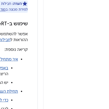
הערה:
למידת מכונה ב
מודו
שימוש ב-Lite
RT וב-Media
ההוראות ל
חבילות tall-time
קריאה נוספת:
איך מתחילים ל
באפלי
הריצה
יש ה
תחילת העבודה עם
כדי ל