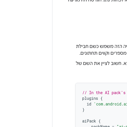
כדי להשתמש בחבילות AI, צריך לוודא שגרסת פלאגין של Android Gradle‏ (AGP) היא לפחות 8.8. הגרסה הזו מגיעה
יקט, יוצרים ספרייה לחבילת ה-AI. שם הספרייה הזה משמש כשם חבילת
. חשוב לציין את השם של
// In the AI pack's
plugins
{
id
'com.android.a
}
aiPack
{
packName
=
"ai-