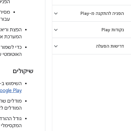
הפנימ
מסירה
הפניה להתקנה מ-Play
עבור 
נקודות Play
המערכת או ה-
דרישות הפעלה
כדי לשמור 
האוטומטי של Play. כך רק ההבדלים בקבצ
שיקולים
השימוש ב-Play ל-AI במכשיר מבטא את הסכמתכם לתנאים שמופיעי
oogle Play
המודלים לא
המקסימלי של כ