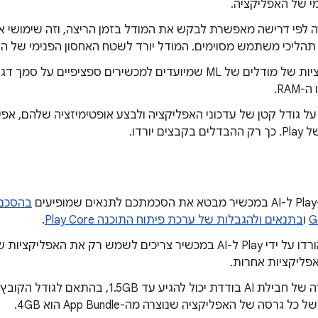
י של האפליקציה.
 לפי דרישה מאפשרת לבקש את המודל בזמן הריצה, וזה שימושי א
תהליכי משתמש מסוימים. המודל יורד לשטח האחסון הפנימי של הא
הפצת וריאציות של מודלים של ML שמיועדים למכשירים ספציפיים ע
RAM.
על גודל קטן של עדכוני האפליקציה ולבצע אופטימיזציה שלהם, א
ים יורדו.
ם
בהסכם
G
ו
בתנאים ולהגבלות של ערכת פיתוח התוכנה Play Core
.
מודלים שהורדו על ידי Play ל-AI במכשיר צריכים לשמש רק את האפ
פליקציות אחרות.
גודל ההורדה של חבילת AI בודדת יכול להגיע עד 
ל גרסה של האפליקציה שנוצרה מה-App Bundle הוא 4GB.