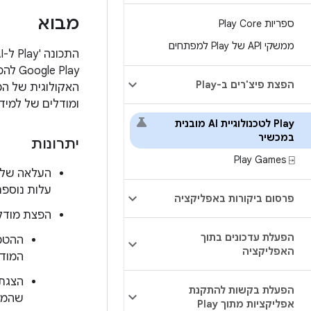
מבוא
ספריות Play Core
ממשקי API של Play למפתחים
התכונה 'Play ל-AI במכשיר' מאפשרת ליהנות מהיתרונות של
הפצת פיצ'רים ב-Play
ומודלים של למידת
Play לטכנולוגיית AI מובנית
במכשיר
יתרונות
Play Games ⍈
עלות נוספת
פרסום ביקורות באפליקציה
הפצת מודלים של 
הפעלת עדכונים בתוך
ההטמע
האפליקציה
המודל 
הפעלת בקשות להתקנת
שהמשת
אפליקציות מתוך Play