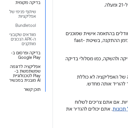
בדיקה מקומית
שיתוף פנימי של
אפליקציות
Bundletool
ית במכשיר' משתמשת בחבילות AI. אתם אורזים מודלים בהתאמה אישית שמוכנים
מוודאים שקובצי
ה-APK הנכונים
להפצה בחבילות AI ב-App Bundle שלכם. אתם יכולים לבחור אם חבילת ה-AI תופץ בזמן ההתקנה, בשיטת fast-
מותקנים
בדיקה ופרסום ב-
Google Play
לות AI ל-App Bundle, אפשר להשתמש בכלים הקיימים של Play לבדיקה ולהשקה, כמו מסלולי בדיקה
אפליקציה לדוגמה
שמשתמשת ב-
Play לטכנולוגיית
דשה של האפליקציה לא כוללת
AI מובנית במכשיר
בטיח שהמשתמש לא יצטרך להוריד אותה מחדש.
תוכן קשור
תמש בספריות Java/Kotlin ובספריות מקוריות. אם אתם צריכים לשלוח
 תכונות
. אתם יכולים להגדיר את