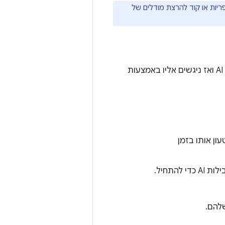
ם יכולים לשלוח ספריות או קוד להרצת מודלים של
אפשר להשתמש ב-LiteRT וב-MediaPipe עם חבילות AI. אורזים את המודל בחבילת AI ואז ניגשים אליו באמצעות
איך לארוז מודל LiteRT בחבילת AI ולטעון אותו בזמן
התחיל.
שלהם.