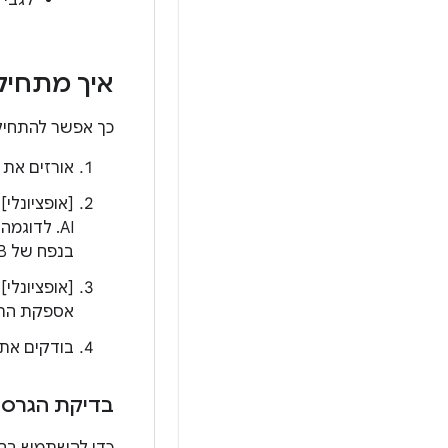
לגבי 
איך מתחיל
כך אפשר להתחיל להשתמש ב-Play לטכ
אורזים את המודלים בחבילות AI ב-קובץ
[אופציונלי
בנפח של 6GB לפחות, ולכל שאר המכשירים לא להקצות אף מודל.
אספקת התוכן מבוסס ה-AI של Play באפ
בודקים את ה-App Bundle ומשחררים אותו ל-
בדיקת הגרסה של פלא