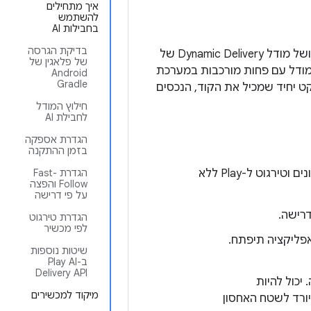
איך מתחילים
להשתמש
בחבילות AI
בדיקת הגרסה
ושל מודל Dynamic Delivery של
של פלאגין של
ך אפשר לשפר את ביצועי המודל עם פחות מורכבות במערכת
Android
Gradle
, ללא עלות נוספת. הכלי מאפשר לכם לפרסם ב-Play ארטיפקט יחיד שמכיל את הקוד, הנכסים
חילוץ המודל
לחבילת AI
הגדרת אספקה
בזמן ההתקנה
העלאה של ארטיפקט פרסום יחיד ל-Google Play והקצאת אירוח, מסירה, עדכונים וטירגוט ל-Play ללא
הגדרת Fast-
Follow והפצה
על פי דרישה
הגדרת טירגוט
לפי מכשיר
אפליקציה תיפתח.
שיטות נוספות
ב-Play AI
Delivery API
. יכול להיות
מיקוד למכשירים
ורד לשטח האחסון