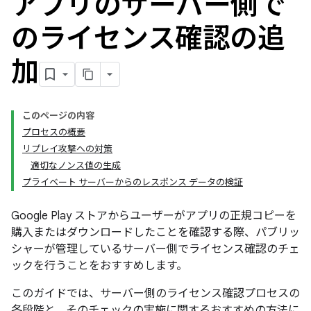
アプリのサーバー側で
のライセンス確認の追
加
このページの内容
プロセスの概要
リプレイ攻撃への対策
適切なノンス値の生成
プライベート サーバーからのレスポンス データの検証
Google Play ストアからユーザーがアプリの正規コピーを
購入またはダウンロードしたことを確認する際、パブリッ
シャーが管理しているサーバー側でライセンス確認のチェ
ックを行うことをおすすめします。
このガイドでは、サーバー側のライセンス確認プロセスの
各段階と、そのチェックの実施に関するおすすめの方法に