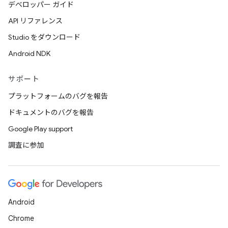
デベロッパー ガイド
API リファレンス
Studio をダウンロード
Android NDK
サポート
プラットフォームのバグを報告
ドキュメントのバグを報告
Google Play support
調査に参加
Android
Chrome