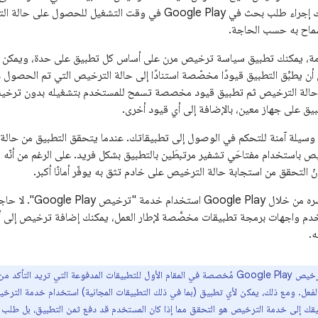
Play، يمكن لتطبيقك إجراء طلب بحث في Google Play في وقت ال
سماح به حسب الحاجة.
مة، يمكنك تطبيق سياسة ترخيص مرن على أساس كل تطبيق على حدة، ويمكن لك
 حالة الترخيص ثم تطبيق قيود مخصصة تسمح للمستخدم بتشغيله بدون ترخيص 
يق على جهاز معين، بالإضافة إلى أي قيود أخرى.
ص باستخدام مفتاحَي تشفير مرتبطَين بالتطبيق بشكل فريد. على الرغم من أنّه 
أنّ التحقق من استجابة حالة الترخيص على خادم تثق به يوفّر أمانًا أكبر.
يمكن لأي تطبيق تنشر
خدم واجهات برمجة تطبيقات مخصَّصة لإطار العمل، يمكنك إضافة ترخيص إلى
خدمة ترخيص Google Play مُخصصة في المقام الأول للتطبيقات المدفوعة التي تري