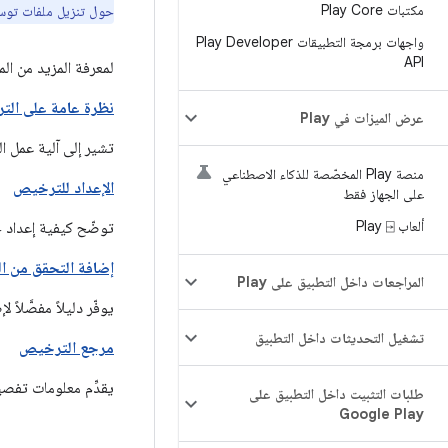
مكتبات Play Core
حول تنزيل ملفات توسي
واجهات برمجة التطبيقات Play Developer
API
لمعرفة المزيد من المعلومات عن خدمة ترخي
نظرة عامة على ال
عرض الميزات في Play
تشير إلى آلية عمل ا
منصة Play المخصّصة للذكاء الاصطناعي
الإعداد للترخيص
على الجهاز فقط
ألعاب Play ⍈
توضّح كيفية إعداد حسابك على Google Play وبيئة التطوير وبيئ
إضافة التحقق من ا
المراجعات داخل التطبيق على Play
يوفّر دليلاً مفصَّلا
تشغيل التحديثات داخل التطبيق
مرجع الترخيص
يقدِّم معلومات تفص
طلبات التثبيت داخل التطبيق على
Google Play