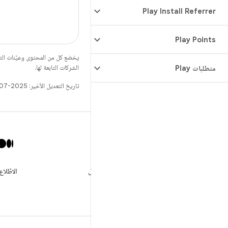
‫Play Install Referrer
Play Points
يخضع كل من المحتوى وعيّنات الت
الشركات التابعة لها.
متطلبات Play
تاريخ التعديل الأخير: 2025-07-27 (حسب التوقيت العالمي المتفَّق عليه)
X
تابع GooglePlayBiz @للحصول
الاطّلاع
على الأخبار والدعم