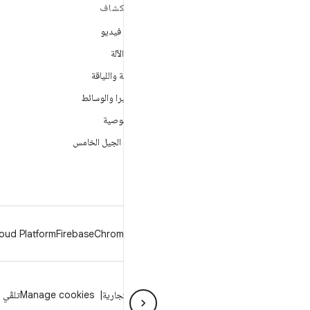
مزيد من المعلومات حول نظام
استكشاف
التشغيل ANDROID
ألعاب فيديو
Android
تعلُم الآلة
Android for Enterprise
الصحة واللياقة
الأمان
الكاميرا والوسائط
المصدر
الخصوصية
الأخبار
شبكة الجيل الخامس
المدوّنة
ملفات بودكاست
oud Platform
Firebase
Chrome
Android
الخصوصية
الترخيص
إرشادات حول العلامة التجارية
Manage cookies
تلقّي 