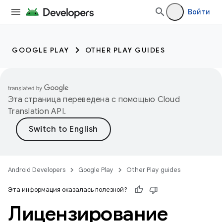
Войти
GOOGLE PLAY
OTHER PLAY GUIDES
Эта страница переведена с помощью
Cloud
Translation API
.
Android Developers
Google Play
Other Play guides
Эта информация оказалась полезной?
Лицензирование