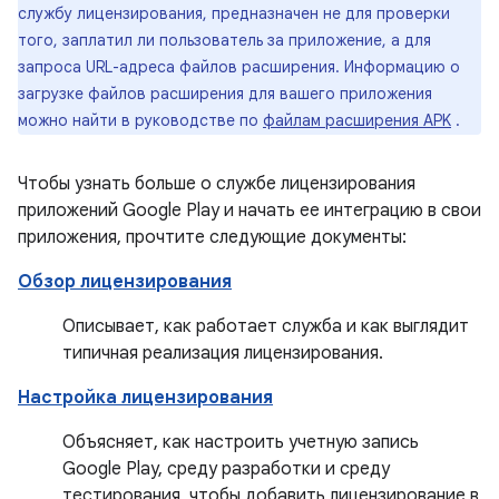
службу лицензирования, предназначен не для проверки
того, заплатил ли пользователь за приложение, а для
запроса URL-адреса файлов расширения. Информацию о
загрузке файлов расширения для вашего приложения
можно найти в руководстве по
файлам расширения APK
.
Чтобы узнать больше о службе лицензирования
приложений Google Play и начать ее интеграцию в свои
приложения, прочтите следующие документы:
Обзор лицензирования
Описывает, как работает служба и как выглядит
типичная реализация лицензирования.
Настройка лицензирования
Объясняет, как настроить учетную запись
Google Play, среду разработки и среду
тестирования, чтобы добавить лицензирование в