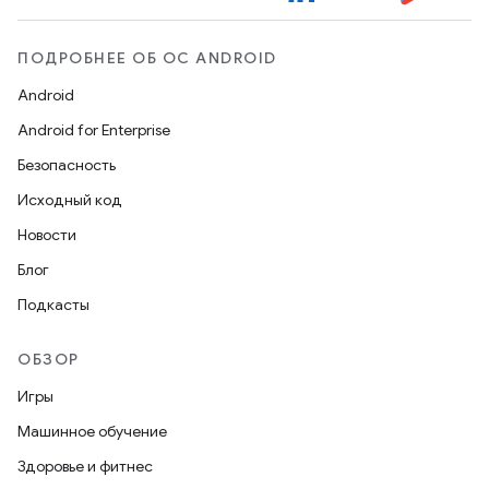
ПОДРОБНЕЕ ОБ ОС ANDROID
Android
Android for Enterprise
Безопасность
Исходный код
Новости
Блог
Подкасты
ОБЗОР
Игры
Машинное обучение
Здоровье и фитнес