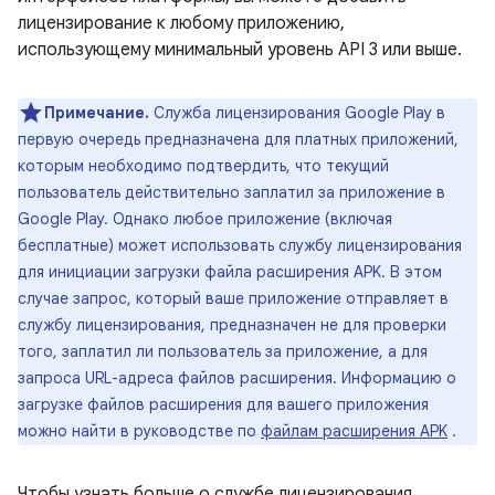
лицензирование к любому приложению,
использующему минимальный уровень API 3 или выше.
Примечание.
Служба лицензирования Google Play в
первую очередь предназначена для платных приложений,
которым необходимо подтвердить, что текущий
пользователь действительно заплатил за приложение в
Google Play. Однако любое приложение (включая
бесплатные) может использовать службу лицензирования
для инициации загрузки файла расширения APK. В этом
случае запрос, который ваше приложение отправляет в
службу лицензирования, предназначен не для проверки
того, заплатил ли пользователь за приложение, а для
запроса URL-адреса файлов расширения. Информацию о
загрузке файлов расширения для вашего приложения
можно найти в руководстве по
файлам расширения APK
.
Чтобы узнать больше о службе лицензирования