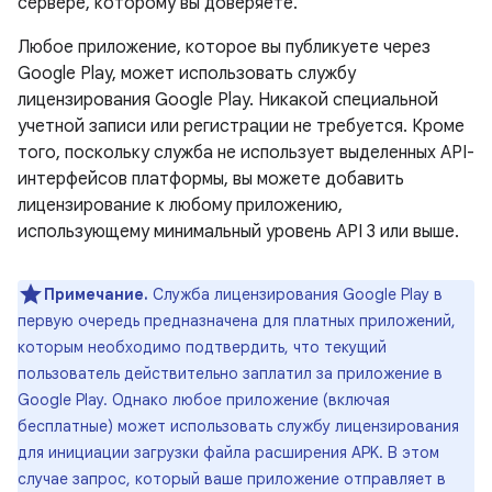
сервере, которому вы доверяете.
Любое приложение, которое вы публикуете через
Google Play, может использовать службу
лицензирования Google Play. Никакой специальной
учетной записи или регистрации не требуется. Кроме
того, поскольку служба не использует выделенных API-
интерфейсов платформы, вы можете добавить
лицензирование к любому приложению,
использующему минимальный уровень API 3 или выше.
Примечание.
Служба лицензирования Google Play в
первую очередь предназначена для платных приложений,
которым необходимо подтвердить, что текущий
пользователь действительно заплатил за приложение в
Google Play. Однако любое приложение (включая
бесплатные) может использовать службу лицензирования
для инициации загрузки файла расширения APK. В этом
случае запрос, который ваше приложение отправляет в