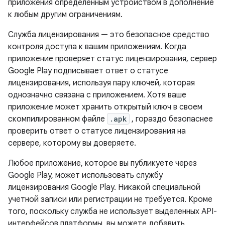
приложения определенным устройством в дополнение
к любым другим ограничениям.
Служба лицензирования — это безопасное средство
контроля доступа к вашим приложениям. Когда
приложение проверяет статус лицензирования, сервер
Google Play подписывает ответ о статусе
лицензирования, используя пару ключей, которая
однозначно связана с приложением. Хотя ваше
приложение может хранить открытый ключ в своем
скомпилированном файле
.apk
, гораздо безопаснее
проверить ответ о статусе лицензирования на
сервере, которому вы доверяете.
Любое приложение, которое вы публикуете через
Google Play, может использовать службу
лицензирования Google Play. Никакой специальной
учетной записи или регистрации не требуется. Кроме
того, поскольку служба не использует выделенных API-
интерфейсов платформы, вы можете добавить