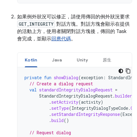
如果例外狀況可以修正，請使用傳回的例外狀況要求
GET_INTEGRITY
對話方塊。對話方塊會顯示在提供
的活動上方，使用者關閉對話方塊後，傳回的 Task
會完成，並顯示
回應代碼
。
Kotlin
Java
Unity
原生
private
fun
showDialog
(
exception
:
StandardInt
// Create a dialog request
val
standardIntegrityDialogRequest
=
StandardIntegrityDialogRequest
.
builder
(
.
setActivity
(
activity
)
.
setType
(
IntegrityDialogTypeCode
.
GE
.
setStandardIntegrityResponse
(
Excep
.
build
()
// Request dialog