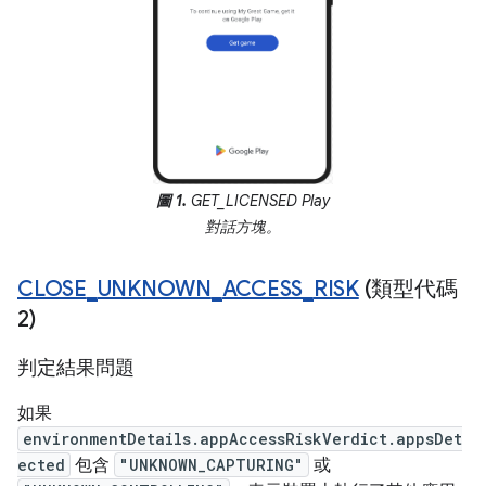
圖 1.
GET_LICENSED Play
對話方塊。
CLOSE
_
UNKNOWN
_
ACCESS
_
RISK
(類型代碼
2)
判定結果問題
如果
environmentDetails.appAccessRiskVerdict.appsDet
ected
包含
"UNKNOWN_CAPTURING"
或