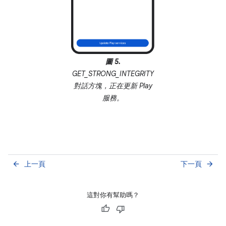
圖 5.
GET_STRONG_INTEGRITY
對話方塊，正在更新 Play
服務。
上一頁
下一頁
arrow_back
arrow_forward
這對你有幫助嗎？