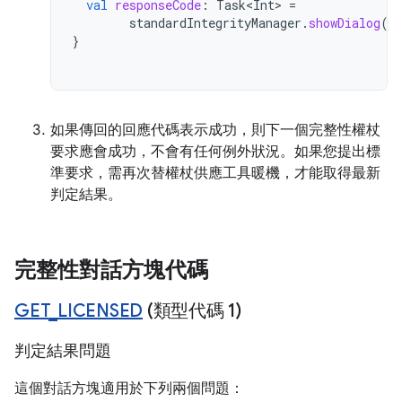
val
responseCode
:
Task<Int>
=
standardIntegrityManager
.
showDialog
(
s
}
如果傳回的回應代碼表示成功，則下一個完整性權杖
要求應會成功，不會有任何例外狀況。如果您提出標
準要求，需再次替權杖供應工具暖機，才能取得最新
判定結果。
完整性對話方塊代碼
GET
_
LICENSED
(類型代碼 1)
判定結果問題
這個對話方塊適用於下列兩個問題：