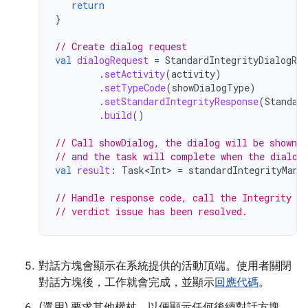
return
}
// Create dialog request
val
dialogRequest
=
StandardIntegrityDialogReq
.
setActivity
(
activity
)
.
setTypeCode
(
showDialogType
)
.
setStandardIntegrityResponse
(
Standar
.
build
()
// Call showDialog, the dialog will be shown o
// and the task will complete when the dialog
val
result
:
Task<Int>
=
standardIntegrityMana
// Handle response code, call the Integrity A
// verdict issue has been resolved. 
對話方塊會顯示在系統提供的活動頂端。使用者關閉
對話方塊後，工作就會完成，並顯示
回應代碼
。
(選用) 要求其他權杖，以便顯示任何後續對話方塊。