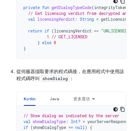
private
fun
getDialogTypeCode
(
integrityToken
:
// Get licensing verdict from decrypted and
val
licensingVerdict
:
String
=
getLicensing
return
if
(
licensingVerdict
==
"UNLICENSED"
1
// GET_LICENSED
}
else
0
}
從伺服器擷取要求的程式碼後，在應用程式中使用該
程式碼呼叫
showDialog
：
Kotlin
Java
更多選項
// Show dialog as indicated by the server
val
showDialogType
:
Int?
=
yourServerResponse
if
(
showDialogType
==
null
)
{