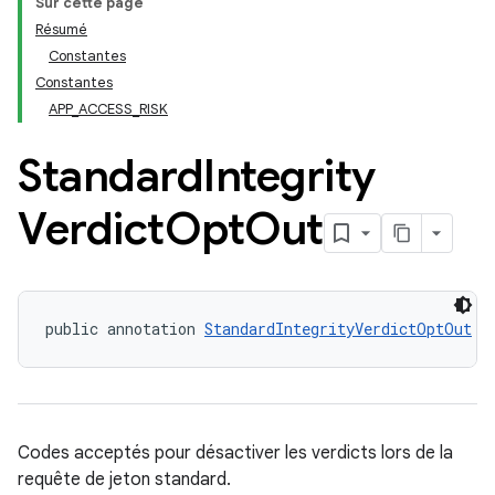
Sur cette page
Résumé
Constantes
Constantes
APP_ACCESS_RISK
Standard
Integrity
Verdict
Opt
Out
public annotation 
StandardIntegrityVerdictOptOut
y.model
Codes acceptés pour désactiver les verdicts lors de la
requête de jeton standard.