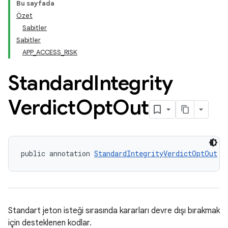
Bu sayfada
Özet
Sabitler
Sabitler
APP_ACCESS_RISK
Standard
Integrity
Verdict
Opt
Out
y.model
public annotation 
StandardIntegrityVerdictOptOut
Standart jeton isteği sırasında kararları devre dışı bırakmak
için desteklenen kodlar.