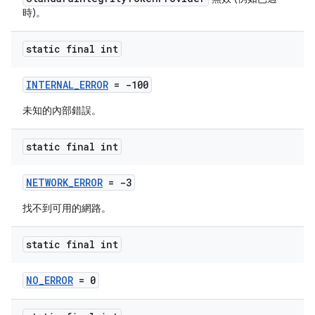
時)。
static final int
INTERNAL_ERROR
= -100
未知的內部錯誤。
static final int
NETWORK_ERROR
= -3
找不到可用的網路。
static final int
NO_ERROR
= 0