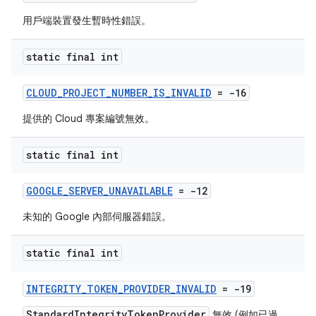
用戶端裝置發生暫時性錯誤。
static final int
CLOUD_PROJECT_NUMBER_IS_INVALID
= -16
提供的 Cloud 專案編號無效。
static final int
GOOGLE_SERVER_UNAVAILABLE
= -12
未知的 Google 內部伺服器錯誤。
static final int
INTEGRITY_TOKEN_PROVIDER_INVALID
= -19
StandardIntegrityTokenProvider
無效 (例如已過