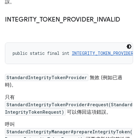
誤。
INTEGRITY
_
TOKEN
_
PROVIDER
_
INVALID
public static final int 
INTEGRITY_TOKEN_PROVIDER_
StandardIntegrityTokenProvider
無效 (例如已過
時)。
只有
StandardIntegrityTokenProvider#request(Standard
IntegrityTokenRequest)
可以傳回這項錯誤。
呼叫
StandardIntegrityManager#prepareIntegrityToken(