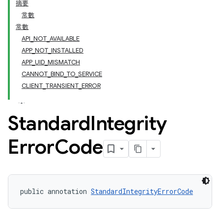
摘要
常數
常數
API_NOT_AVAILABLE
APP_NOT_INSTALLED
APP_UID_MISMATCH
CANNOT_BIND_TO_SERVICE
CLIENT_TRANSIENT_ERROR
Standard
Integrity
y.model
Error
Code
public annotation 
StandardIntegrityErrorCode