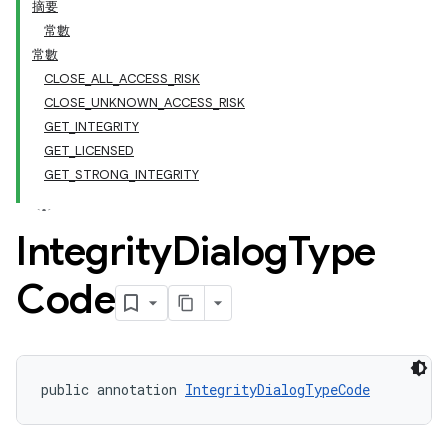
摘要
常數
常數
CLOSE_ALL_ACCESS_RISK
CLOSE_UNKNOWN_ACCESS_RISK
GET_INTEGRITY
GET_LICENSED
GET_STRONG_INTEGRITY
Integrity
Dialog
Type
y.model
Code
public annotation 
IntegrityDialogTypeCode