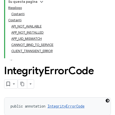
Su questa pagina
Riepilogo
Costanti
Costanti
API_NOT_AVAILABLE
APP_NOT_INSTALLED
APP_UID_MISMATCH
CANNOT_BIND_TO_SERVICE
CLIENT_TRANSIENT_ERROR
Integrity
Error
Code
y.model
public annotation 
IntegrityErrorCode