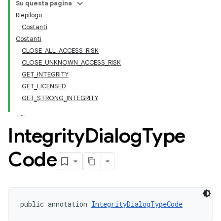
Su questa pagina
Riepilogo
Costanti
Costanti
CLOSE_ALL_ACCESS_RISK
CLOSE_UNKNOWN_ACCESS_RISK
GET_INTEGRITY
GET_LICENSED
GET_STRONG_INTEGRITY
Integrity
Dialog
Type
y.model
Code
public annotation 
IntegrityDialogTypeCode