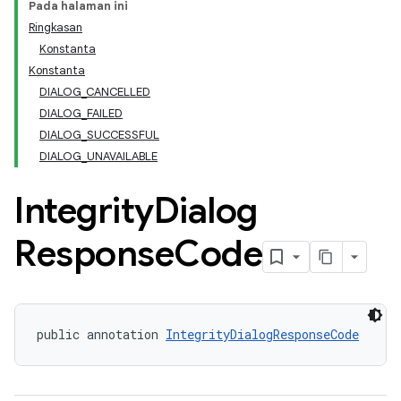
Pada halaman ini
Ringkasan
Konstanta
Konstanta
DIALOG_CANCELLED
DIALOG_FAILED
DIALOG_SUCCESSFUL
DIALOG_UNAVAILABLE
Integrity
Dialog
y.model
Response
Code
public annotation 
IntegrityDialogResponseCode