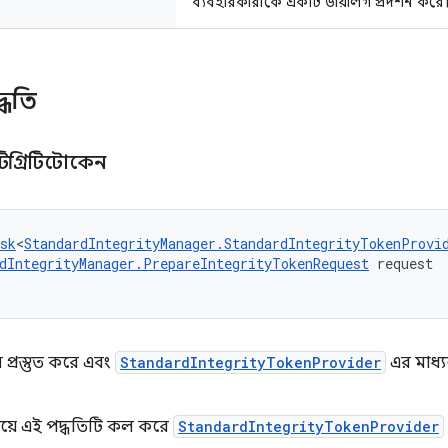
ব্যবহারকারীকে একটি ডায়ালগ প্রদর্শন করে
্ধতি
ন্টিগ্রিটিটোকেন
sk
<
StandardIntegrityManager.StandardIntegrityTokenProvi
dIntegrityManager.PrepareIntegrityTokenRequest
 request
ন প্রস্তুত করে এবং
StandardIntegrityTokenProvider
এর মাধ্
য়ে এই পদ্ধতিটি কল করে
StandardIntegrityTokenProvider