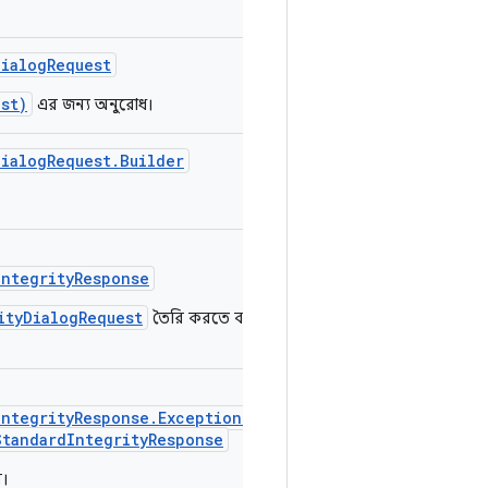
DialogRequest
st)
এর জন্য অনুরোধ।
DialogRequest.Builder
IntegrityResponse
ityDialogRequest
তৈরি করতে ব্যবহার
IntegrityResponse.ExceptionDetails
StandardIntegrityResponse
ে।