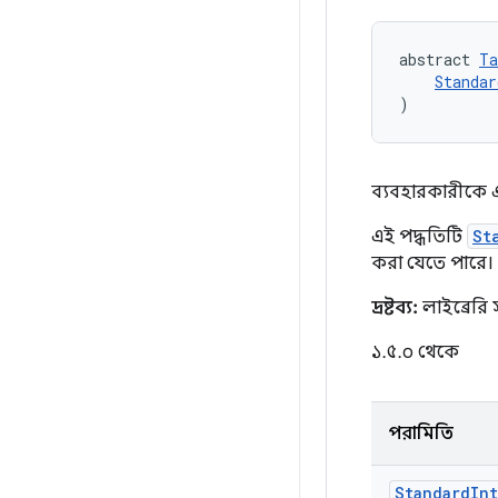
abstract 
Ta
Standar
)
ব্যবহারকারীকে এ
এই পদ্ধতিটি
St
করা যেতে পারে।
দ্রষ্টব্য:
লাইব্রেরি 
১.৫.০ থেকে
পরামিতি
Standard
Int