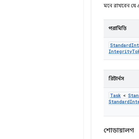
মনে রাখবেন যে 
পরামিতি
Standard
Int
Integrity
To
রিটার্নস
Task
<
Stan
Standard
Int
শোডায়ালগ