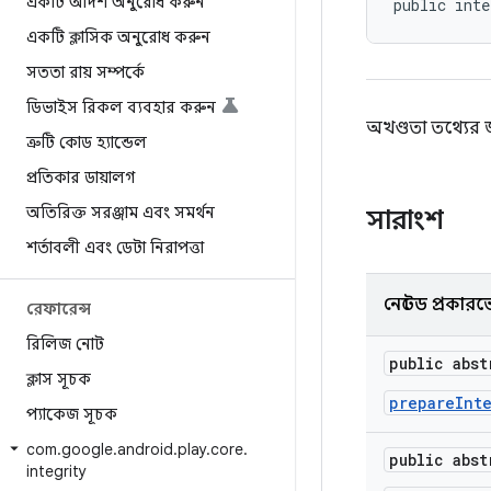
একটি আদর্শ অনুরোধ করুন
public inte
একটি ক্লাসিক অনুরোধ করুন
সততা রায় সম্পর্কে
ডিভাইস রিকল ব্যবহার করুন
অখণ্ডতা তথ্যের
ত্রুটি কোড হ্যান্ডেল
প্রতিকার ডায়ালগ
অতিরিক্ত সরঞ্জাম এবং সমর্থন
সারাংশ
শর্তাবলী এবং ডেটা নিরাপত্তা
নেস্টেড প্রকার
রেফারেন্স
রিলিজ নোট
public abs
ক্লাস সূচক
prepareInt
প্যাকেজ সূচক
com
.
google
.
android
.
play
.
core
.
public abs
integrity