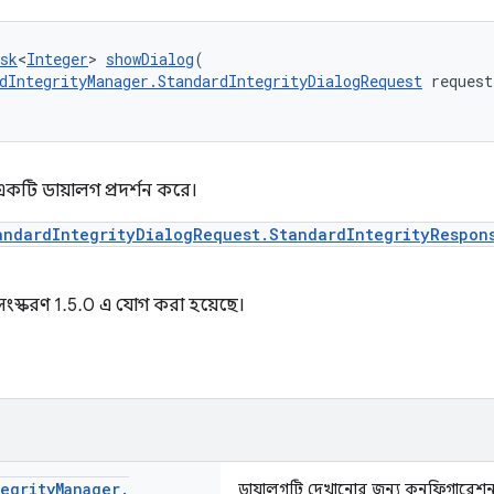
sk
<
Integer
> 
showDialog
(
dIntegrityManager.StandardIntegrityDialogRequest
 request
কটি ডায়ালগ প্রদর্শন করে।
andardIntegrityDialogRequest.StandardIntegrityRespon
সংস্করণ 1.5.0 এ যোগ করা হয়েছে।
egrity
Manager
.
ডায়ালগটি দেখানোর জন্য কনফিগারেশ