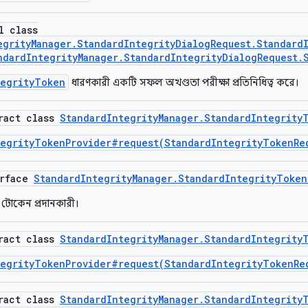
l class
egrityManager.StandardIntegrityDialogRequest.Standard
ndardIntegrityManager.StandardIntegrityDialogRequest.
tegrityToken
ধারণকারী একটি সফল অখণ্ডতা পরীক্ষা প্রতিনিধিত্ব করে।
tract class
StandardIntegrityManager.StandardIntegrity
tegrityTokenProvider#request(StandardIntegrityTokenRe
erface
StandardIntegrityManager.StandardIntegrityToken
গ্রিটি টোকেন প্রদানকারী।
tract class
StandardIntegrityManager.StandardIntegrity
tegrityTokenProvider#request(StandardIntegrityTokenRe
tract class
StandardIntegrityManager.StandardIntegrity