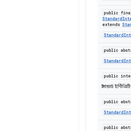
public fina
StandardInt
extends
Sta
StandardIn
public abs
StandardIn
public int
স্ট্যান্ডার্ড ইন্টি
public abs
StandardIn
public abs