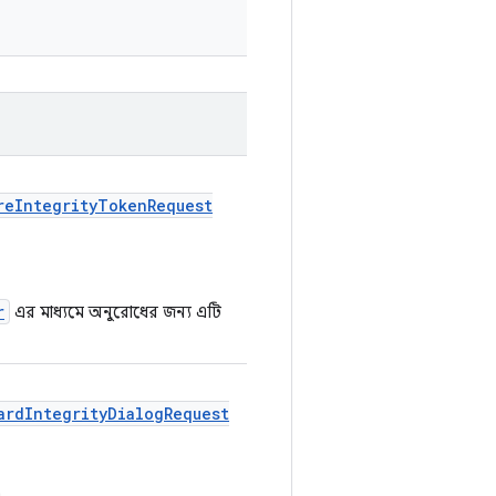
reIntegrityTokenRequest
r
এর মাধ্যমে অনুরোধের জন্য এটি
ardIntegrityDialogRequest