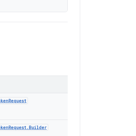
okenRequest
okenRequest.Builder