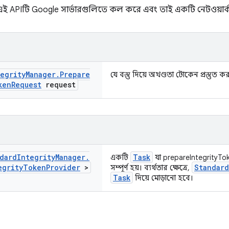
এই APIটি Google সার্ভারগুলিতে কল করে এবং তাই একটি নেটওয়ার্
egrity
Manager
.
Prepare
যে বস্তু দিয়ে অখণ্ডতা টোকেন প্রস্তুত 
ken
Request
request
dard
Integrity
Manager
.
Task
একটি
যা prepareIntegrityToke
egrity
Token
Provider
>
Standard
সম্পূর্ণ হয়। ব্যর্থতার ক্ষেত্রে,
Task
দিয়ে মোড়ানো হবে।