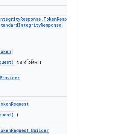
IntegrityResponse.TokenResponse
StandardIntegrityResponse
Token
quest)
এর প্রতিক্রিয়া।
Provider
TokenRequest
quest)
।
TokenRequest.Builder