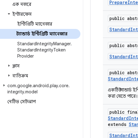
PrepareInt
এক নজরে
ইন্টারফেস
public abs
ইন্টিগ্রিটি ম্যানেজার
StandardInt
স্ট্যান্ডার্ড ইন্টিগ্রিটি ম্যানেজার
Standard
Integrity
Manager
.
public abs
Standard
Integrity
Token
Provider
StandardInt
ক্লাস
public abst
ব্যতিক্রম
StandardInt
com
.
google
.
android
.
play
.
core
.
একটি স্ট্যান্ডা
integrity
.
model
করা যেতে পারে।
নেটিভ সেটআপ
public fina
StandardInt
extends
Sta
StandardIn