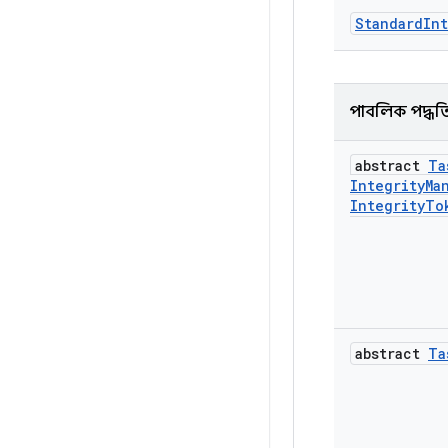
StandardIn
পাবলিক পদ্ধত
abstract
Ta
Integrity
Ma
Integrity
To
abstract
Ta