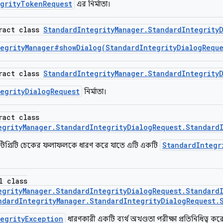
egrityTokenRequest
এর নির্মাতা।
tract class
StandardIntegrityManager.StandardIntegrity
egrityManager#showDialog(StandardIntegrityDialogReque
tract class
StandardIntegrityManager.StandardIntegrity
egrityDialogRequest
নির্মাতা।
ract class
egrityManager.StandardIntegrityDialogRequest.Standard
StandardIntegr
র্ড ইন্টিগ্রিটি চেকের ফলাফলকে ধারণ করে যাতে এটি একটি
l class
egrityManager.StandardIntegrityDialogRequest.Standard
ndardIntegrityManager.StandardIntegrityDialogRequest.
tegrityException
ধারণকারী একটি ব্যর্থ অখণ্ডতা পরীক্ষা প্রতিনিধিত্ব কর