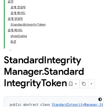
요약
공개 생성자
공개 메서드
공개 생성자
StandardIntegrityToken
공개 메서드
showDialog
토큰
Standard
Integrity
Manager
.
Standard
Integrity
Token
public abstract class 
StandardIntegrityManager.Sta