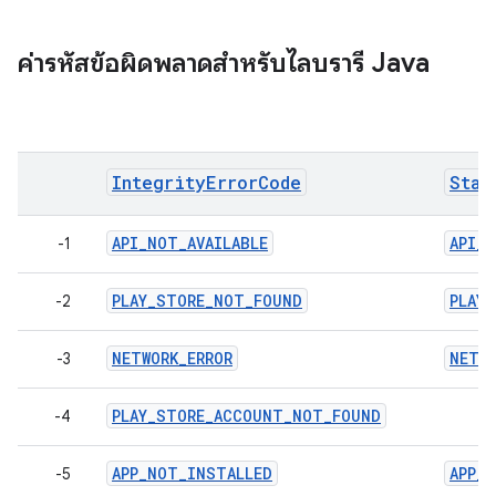
ค่ารหัสข้อผิดพลาดสำหรับไลบรารี Java
IntegrityErrorCode
Stan
API_NOT_AVAILABLE
API_N
-1
PLAY_STORE_NOT_FOUND
PLAY
-2
NETWORK_ERROR
NETWO
-3
PLAY_STORE_ACCOUNT_NOT_FOUND
-4
APP_NOT_INSTALLED
APP_
-5