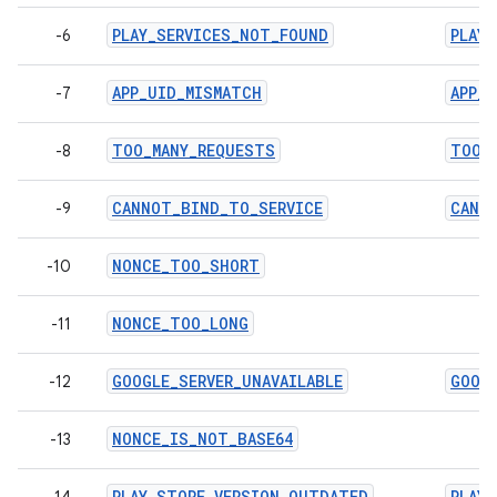
PLAY_SERVICES_NOT_FOUND
PLAY
-6
APP_UID_MISMATCH
APP_
-7
TOO_MANY_REQUESTS
TOO_
-8
CANNOT_BIND_TO_SERVICE
CANN
-9
NONCE_TOO_SHORT
-10
NONCE_TOO_LONG
-11
GOOGLE_SERVER_UNAVAILABLE
GOOGL
-12
NONCE_IS_NOT_BASE64
-13
PLAY_STORE_VERSION_OUTDATED
PLAY