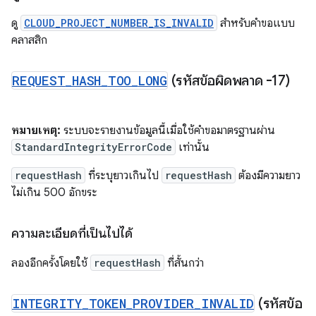
ดู
CLOUD_PROJECT_NUMBER_IS_INVALID
สำหรับคำขอแบบ
คลาสสิก
REQUEST
_
HASH
_
TOO
_
LONG
(รหัสข้อผิดพลาด -17)
หมายเหตุ:
ระบบจะรายงานข้อมูลนี้เมื่อใช้คำขอมาตรฐานผ่าน
StandardIntegrityErrorCode
เท่านั้น
requestHash
ที่ระบุยาวเกินไป
requestHash
ต้องมีความยาว
ไม่เกิน 500 อักขระ
ความละเอียดที่เป็นไปได้
ลองอีกครั้งโดยใช้
requestHash
ที่สั้นกว่า
INTEGRITY
_
TOKEN
_
PROVIDER
_
INVALID
(รหัสข้อ