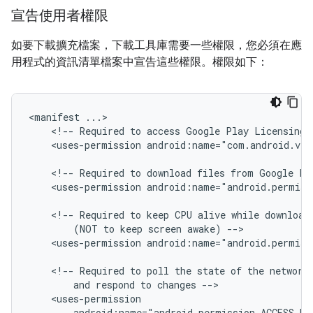
宣告使用者權限
如要下載擴充檔案，下載工具庫需要一些權限，您必須在應
用程式的資訊清單檔案中宣告這些權限。權限如下：
<manifest
<!--
Required
to
access
Google
Play
Licensing
<uses-permission
android:name="com.android.ven
<!--
Required
to
download
files
from
Google
Pl
<uses-permission
android:name="android.permiss
<!--
Required
to
keep
CPU
alive
while
download
(NOT
to
keep
screen
awake)
<uses-permission
android:name="android.permiss
<!--
Required
to
poll
the
state
of
the
network
and
respond
to
changes
android:name="android.permission.ACCESS_NE