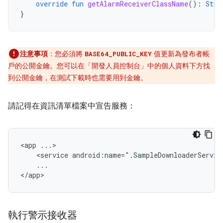
override
fun
getAlarmReceiverClassName
():
Stri
}
注意事項
：您必須將
值更新為發布者帳
BASE64_PUBLIC_KEY
戶的公開金鑰。您可以在「開發人員控制台」中的個人資料下方找
到公開金鑰，在測試下載時也需要用到金鑰。
請記得在資訊清單檔案中宣告服務：
<app
<service
android:name=".SampleDownloaderServic
...

</app>
執行警示接收器