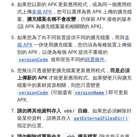
如果您以新的 APK 更新應用程式，或為同一個應用程
式上傳
多個 APK
，您可以選擇為舊 APK 上傳的擴充檔
案。
擴充檔案名稱不會改變
，仍保留 APK 接收的版本
(該 APK 為擴充檔案最初相關聯的 APK)。
如果您為了向不同裝置提供不同的擴充檔案，而與
多
個 APK
一併使用擴充檔案，您仍須為每種裝置上傳個
別的 APK，以便為每個 APK 提供不重複的
versionCode
值和宣告不同的
篩選條件
。
您無法只透過變更擴充檔案更新應用程式，
而是必須
上傳新的 APK
才能更新應用程式。如果變更只與擴充
檔案中的素材資源相關，則您只需變更
versionCode
(可能還有
versionName
) 即可更新
APK。
請勿將其他資料存入
obb/
目錄
。如果您必須解除封
裝某些資料，請將其存入
getExternalFilesDir()
指定的位置。
請勿刪除或重新命名
.obb
擴充檔案
(除非您正在更