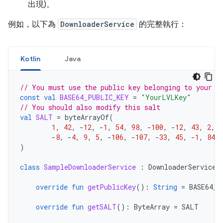
出現)。
例如，以下為
DownloaderService
的完整執行：
Kotlin
Java
// You must use the public key belonging to your p
const
val
BASE64_PUBLIC_KEY
=
"YourLVLKey"
// You should also modify this salt
val
SALT
=
byteArrayOf
(
1
,
42
,
-
12
,
-
1
,
54
,
98
,
-
100
,
-
12
,
43
,
2
,
-
8
,
-
4
,
9
,
5
,
-
106
,
-
107
,
-
33
,
45
,
-
1
,
84
)
class
SampleDownloaderService
:
DownloaderService
(
override
fun
getPublicKey
():
String
=
BASE64_P
override
fun
getSALT
():
ByteArray
=
SALT