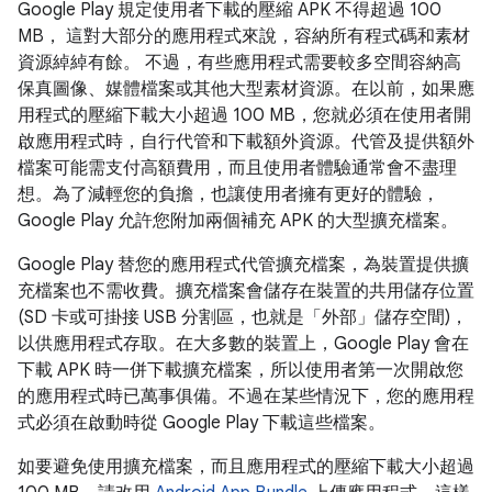
Google Play 規定使用者下載的壓縮 APK 不得超過 100
MB， 這對大部分的應用程式來說，容納所有程式碼和素材
資源綽綽有餘。 不過，有些應用程式需要較多空間容納高
保真圖像、媒體檔案或其他大型素材資源。在以前，如果應
用程式的壓縮下載大小超過 100 MB，您就必須在使用者開
啟應用程式時，自行代管和下載額外資源。代管及提供額外
檔案可能需支付高額費用，而且使用者體驗通常會不盡理
想。為了減輕您的負擔，也讓使用者擁有更好的體驗，
Google Play 允許您附加兩個補充 APK 的大型擴充檔案。
Google Play 替您的應用程式代管擴充檔案，為裝置提供擴
充檔案也不需收費。擴充檔案會儲存在裝置的共用儲存位置
(SD 卡或可掛接 USB 分割區，也就是「外部」儲存空間)，
以供應用程式存取。在大多數的裝置上，Google Play 會在
下載 APK 時一併下載擴充檔案，所以使用者第一次開啟您
的應用程式時已萬事俱備。不過在某些情況下，您的應用程
式必須在啟動時從 Google Play 下載這些檔案。
如要避免使用擴充檔案，而且應用程式的壓縮下載大小超過