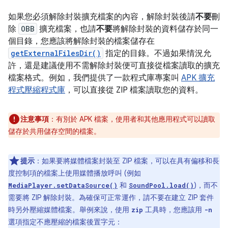
如果您必須解除封裝擴充檔案的內容，解除封裝後請
不要
刪
除
OBB
擴充檔案，也請
不要
將解除封裝的資料儲存於同一
個目錄，您應該將解除封裝的檔案儲存在
getExternalFilesDir()
指定的目錄。不過如果情況允
許，還是建議使用不需解除封裝便可直接從檔案讀取的擴充
檔案格式。例如，我們提供了一款程式庫專案叫
APK 擴充
程式壓縮程式庫
，可以直接從 ZIP 檔案讀取您的資料。
注意事項
：有別於 APK 檔案，使用者和其他應用程式可以讀取
儲存於共用儲存空間的檔案。
提示
：如果要將媒體檔案封裝至 ZIP 檔案，可以在具有偏移和長
度控制項的檔案上使用媒體播放呼叫 (例如
和
)，而不
MediaPlayer.setDataSource()
SoundPool.load()
需要將 ZIP 解除封裝。為確保可正常運作，請不要在建立 ZIP 套件
時另外壓縮媒體檔案。舉例來說，使用
工具時，您應該用
zip
-n
選項指定不應壓縮的檔案後置字元：