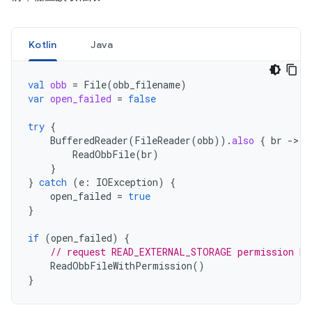
Kotlin
Java
val
obb
=
File
(
obb_filename
)
var
open_failed
=
false
try
{
BufferedReader
(
FileReader
(
obb
)).
also
{
br
-
ReadObbFile
(
br
)
}
}
catch
(
e
:
IOException
)
{
open_failed
=
true
}
if
(
open_failed
)
{
// request READ_EXTERNAL_STORAGE permission be
ReadObbFileWithPermission
()
}