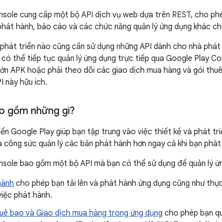
sole cung cấp một bộ API dịch vụ web dựa trên REST, cho phé
hát hành, báo cáo và các chức năng quản lý ứng dụng khác ch
phát triển nào cũng cần sử dụng những API dành cho nhà phát 
 có thể tiếp tục quản lý ứng dụng trực tiếp qua Google Play Co
 lớn APK hoặc phải theo dõi các giao dịch mua hàng và gói thu
I này hữu ích.
o gồm những gì?
ển Google Play giúp bạn tập trung vào việc thiết kế và phát tri
và công sức quản lý các bản phát hành hơn ngay cả khi bạn phát 
nsole bao gồm một bộ API mà bạn có thể sử dụng để quản lý ứ
hành
cho phép bạn tải lên và phát hành ứng dụng cũng như thực
việc phát hành.
huê bao và Giao dịch mua hàng trong ứng dụng
cho phép bạn quả