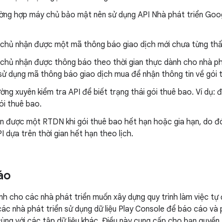
ường hợp máy chủ bảo mật nên sử dụng API Nhà phát triển Goog
chủ nhận được một mã thông báo giao dịch mới chưa từng thấ
chủ nhận được thông báo theo thời gian thực dành cho nhà ph
sử dụng mã thông báo giao dịch mua để nhận thông tin về gói 
ng xuyên kiểm tra API để biết trạng thái gói thuê bao. Ví dụ: 
ói thuê bao.
ận được một RTDN khi gói thuê bao hết hạn hoặc gia hạn, do đó
PI dựa trên thời gian hết hạn theo lịch.
áo
h cho các nhà phát triển muốn xây dựng quy trình làm việc tự đ
ác nhà phát triển sử dụng dữ liệu Play Console để báo cáo và 
cùng với các tập dữ liệu khác. Điều này cung cấp cho bạn quyền 