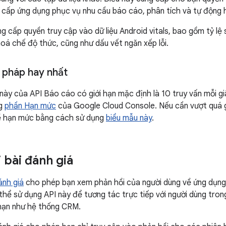
ệu cấp ứng dụng phục vụ nhu cầu báo cáo, phân tích và tự động 
g cấp quyền truy cập vào dữ liệu Android vitals, bao gồm tỷ lệ 
oá chế độ thức, cũng như dấu vết ngăn xếp lỗi.
pháp hay nhất
này của API Báo cáo có giới hạn mặc định là 10 truy vấn mỗi 
ng
phần Hạn mức
của Google Cloud Console. Nếu cần vượt quá gi
ề hạn mức bằng cách sử dụng
biểu mẫu này
.
i bài đánh giá
đánh giá
cho phép bạn xem phản hồi của người dùng về ứng dụng c
 thể sử dụng API này để tương tác trực tiếp với người dùng tro
 hạn như hệ thống CRM.