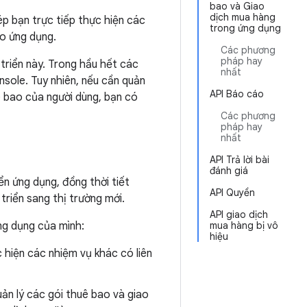
bao và Giao
dịch mua hàng
p bạn trực tiếp thực hiện các
trong ứng dụng
o ứng dụng.
Các phương
pháp hay
triển này. Trong hầu hết các
nhất
nsole. Tuy nhiên, nếu cần quản
API Báo cáo
ê bao của người dùng, bạn có
Các phương
pháp hay
nhất
API Trả lời bài
đánh giá
ển ứng dụng, đồng thời tiết
API Quyền
triển sang thị trường mới.
API giao dịch
ng dụng của mình:
mua hàng bị vô
hiệu
 hiện các nhiệm vụ khác có liên
n lý các gói thuê bao và giao