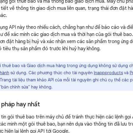
ạng gói thuê bao và mã thông báo giao dịch mua. Máy chủ phả
iết về thông tin giao dịch mua liên quan, trạng thái đơn đặt hà
hác.
ụng API này theo nhiều cách, chẳng hạn như để báo cáo và đi
như để xác minh các giao dịch mua và thời hạn của gói thuê bao
đơn đặt hàng bị huỷ và xác nhận xem các sản phẩm trong ứng d
 tiêu thụ sản phẩm đó trước khi huỷ hay không.
i thuê bao và Giao dịch mua hàng trong ứng dụng không sử dụng ch
 hành
sử dụng. Các phương thức cho tài nguyên
Inappproducts
và
P
 Trang tài liệu tham khảo API của mỗi tài nguyên ghi chú cụ thể các
"bản chỉnh sửa" hay không.
pháp hay nhất
tin gói thuê bao trên máy chủ để tránh thực hiện các lệnh gọi 
xác minh một gói thuê bao, bạn nên dựa vào thông tin đã lưu 
c hiện lại lệnh gọi API tới Google.