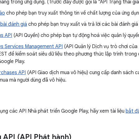
àng trong ứng dụng. (Trước đây được gọi là "API Trạng thái gia
áo
cho phép bạn truy xuất thông tin về chất lượng của ứng dụng
 bài đánh giá
cho phép bạn truy xuất và trả lời các bài đánh gi
ns API
(API Quyền) cho phép bạn tự động hoá việc quản lý quyề
s Services Management API
(API Quản lý Dịch vụ trò chơi của
REST để kiểm soát siêu dữ liệu theo phương thức lập trình trong c
Google Play.
rchases API
(API Giao dịch mua vô hiệu) cung cấp danh sách cá
mua mà người dùng đã vô hiệu.
ụng các API Nhà phát triển Google Play, hãy xem tài liệu
bắt đ
g API (API Phát hành)