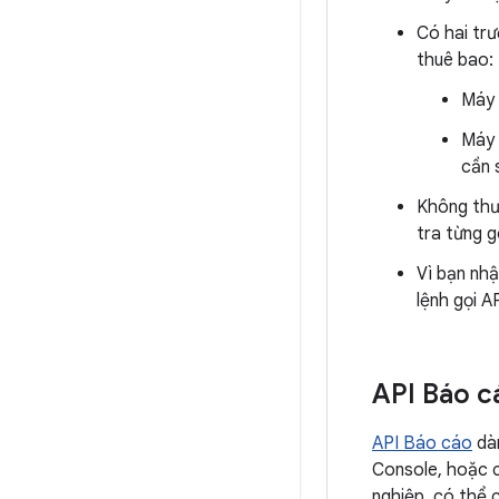
Có hai tr
thuê bao:
Máy 
Máy 
cần 
Không thườ
tra từng g
Vì bạn nh
lệnh gọi A
API Báo c
API Báo cáo
dàn
Console, hoặc c
nghiệp. có thể 