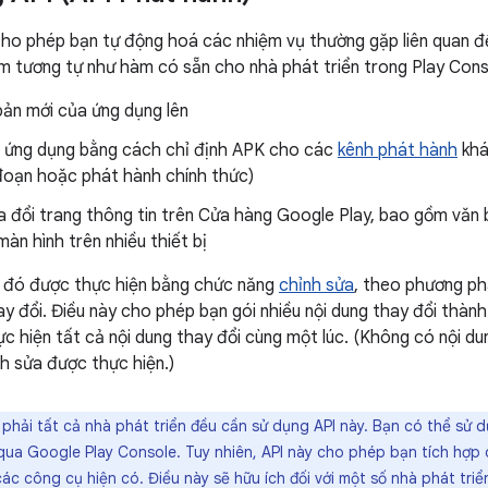
ho phép bạn tự động hoá các nhiệm vụ thường gặp liên quan đế
 tương tự như hàm có sẵn cho nhà phát triển trong Play Cons
bản mới của ứng dụng lên
 ứng dụng bằng cách chỉ định APK cho các
kênh phát hành
khá
 đoạn hoặc phát hành chính thức)
 đổi trang thông tin trên Cửa hàng Google Play, bao gồm văn 
àn hình trên nhiều thiết bị
 đó được thực hiện bằng chức năng
chỉnh sửa
, theo phương ph
ay đổi. Điều này cho phép bạn gói nhiều nội dung thay đổi thàn
ực hiện tất cả nội dung thay đổi cùng một lúc. (Không có nội du
nh sửa được thực hiện.)
hải tất cả nhà phát triển đều cần sử dụng API này. Bạn có thể sử 
ua Google Play Console. Tuy nhiên, API này cho phép bạn tích hợp q
ác công cụ hiện có. Điều này sẽ hữu ích đối với một số nhà phát triể