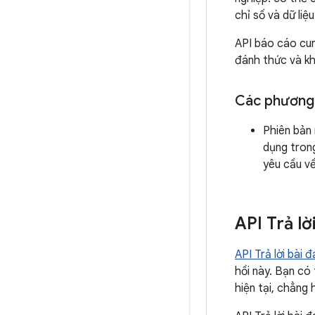
chỉ số và dữ li
API báo cáo cun
đánh thức và kh
Các phương 
Phiên bản 
dụng tro
yêu cầu v
API Trả lờ
API Trả lời bài 
hồi này. Bạn có
hiện tại, chẳng