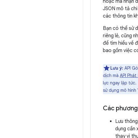
hoặc mã nhận d
JSON mô tả chi t
các thông tin k
Bạn có thể sử d
riêng lẻ, cũng 
để tìm hiểu về 
bao gồm việc có
Lưu ý:
API Gó
dịch mà
API Phát
lực ngay lập tức.
sử dụng mô hình 
Các phương 
Lưu thông 
dụng cần 
thay vì thự