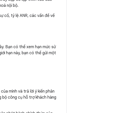
hoá nội bộ.
sự cố, tỷ lệ ANR, các vấn đề về
giây. Bạn có thể xem hạn mức sử
ới hạn này, bạn có thể gửi một
ủa mình và trả lời ý kiến phản
ng bộ công cụ hỗ trợ khách hàng