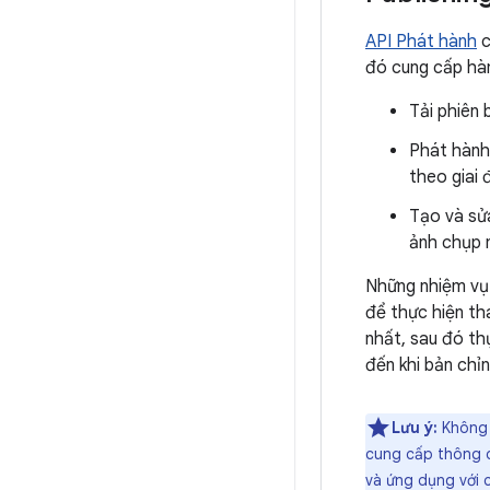
API Phát hành
c
đó cung cấp hàm
Tải phiên 
Phát hành
theo giai
Tạo và sửa
ảnh chụp m
Những nhiệm vụ
để thực hiện th
nhất, sau đó th
đến khi bản chỉ
Lưu ý:
Không p
cung cấp thông q
và ứng dụng với c