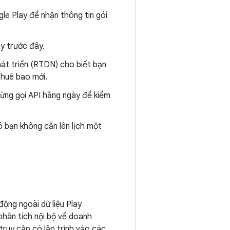
le Play để nhận thông tin gói
y trước đây.
át triển (RTDN) cho biết bạn
thuê bao mới.
đừng gọi API hằng ngày để kiểm
 bạn không cần lên lịch một
ộng ngoài dữ liệu Play
phân tích nội bộ về doanh
truy cập có lập trình vào các