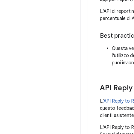
L'API di reporti
percentuale di A
Best practi
Questa ver
l'utilizzo 
puoi invia
API Reply
L'
API Reply to 
questo feedback.
clienti esisten
L'API Reply to R