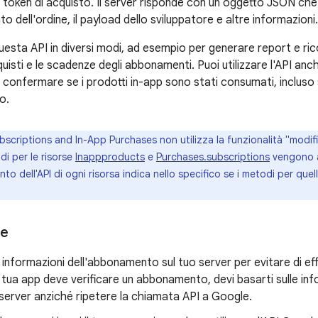
oken di acquisto. Il server risponde con un oggetto JSON che d
to dell'ordine, il payload dello sviluppatore e altre informazioni.
questa API in diversi modi, ad esempio per generare report e ricon
cquisti e le scadenze degli abbonamenti. Puoi utilizzare l'API anc
 e confermare se i prodotti in-app sono stati consumati, inclus
o.
ubscriptions and In-App Purchases non utilizza la funzionalità "modifi
odi per le risorse
Inappproducts
e
Purchases.subscriptions
vengono a
nto dell'API di ogni risorsa indica nello specifico se i metodi per quell
ce
e informazioni dell'abbonamento sul tuo server per evitare di eff
tua app deve verificare un abbonamento, devi basarti sulle in
server anziché ripetere la chiamata API a Google.