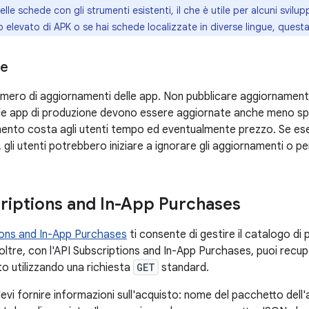
e schede con gli strumenti esistenti, il che è utile per alcuni svilupp
 elevato di APK o se hai schede localizzate in diverse lingue, quest
ce
numero di aggiornamenti delle app. Non pubblicare aggiornamenti
(le app di produzione devono essere aggiornate anche meno spe
ento costa agli utenti tempo ed eventualmente prezzo. Se eseg
 gli utenti potrebbero iniziare a ignorare gli aggiornamenti o per
riptions and In-App Purchases
ions and In-App Purchases
ti consente di gestire il catalogo di
noltre, con l'API Subscriptions and In-App Purchases, puoi recup
to utilizzando una richiesta
GET
standard.
devi fornire informazioni sull'acquisto: nome del pacchetto dell