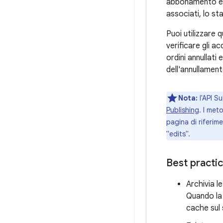
abbonamento e t
associati, lo sta
Puoi utilizzare 
verificare gli a
ordini annullati
dell'annullament
Nota:
l'API S
Publishing
. I met
pagina di riferime
"edits".
Best practi
Archivia l
Quando la 
cache sul 