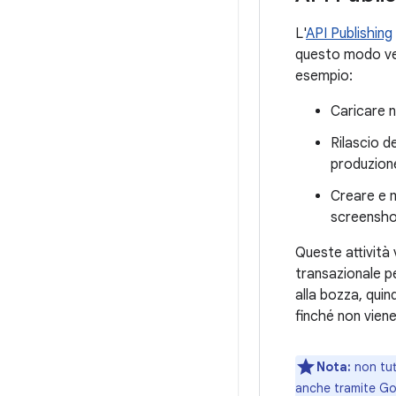
L'
API Publishing
questo modo veng
esempio:
Caricare n
Rilascio d
produzion
Creare e m
screenshot
Queste attività 
transazionale p
alla bozza, quin
finché non vien
Nota:
non tutt
anche tramite Goo