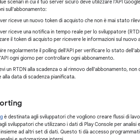
ue scenari in cui il tuo server sicuro deve utilizzare l'API Goog
oni sull'abbonamento:
erver riceve un nuovo token di acquisto che non è mai stato rile
erver riceve una notifica in tempo reale per lo sviluppatore (RTD
izzare il token di acquisto per ricevere le informazioni sul nuo
re regolarmente il polling dell'API per verificare lo stato del
'API ogni giorno per controllare ogni abbonamento.
evi un RTDN alla scadenza o al rinnovo dell'abbonamento, non d
e alla data di scadenza pianificata.
porting
ng
è destinata agli sviluppatori che vogliono creare flussi di lavo
li sviluppatori che utilizzano i dati di Play Console per analisi e
nsieme ad altri set di dati. Questo ti dà accesso programmatico
analisi e automazione interni.