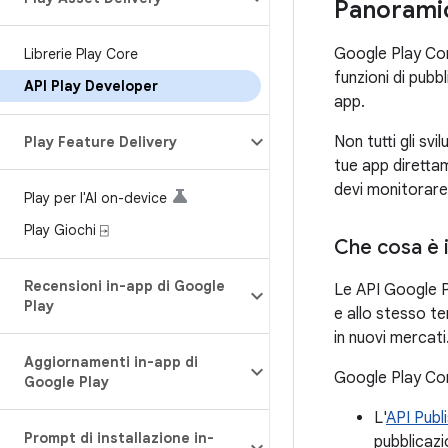
Panorami
Google Play Con
Librerie Play Core
funzioni di pubb
API Play Developer
app.
Non tutti gli sv
Play Feature Delivery
tue app diretta
devi monitorare 
Play per l'AI on-device
Play Giochi ⍈
Che cosa è 
Recensioni in-app di Google
Le API Google P
Play
e allo stesso t
in nuovi mercati
Aggiornamenti in-app di
Google Play Cons
Google Play
L'
API Publ
Prompt di installazione in-
pubblicazi