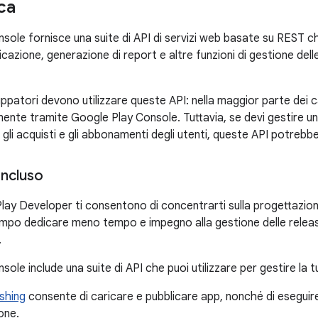
ca
sole fornisce una suite di API di servizi web basate su REST c
licazione, generazione di report e altre funzioni di gestione del
iluppatori devono utilizzare queste API: nella maggior parte dei c
mente tramite Google Play Console. Tuttavia, se devi gestire u
gli acquisti e gli abbonamenti degli utenti, queste API potrebber
incluso
lay Developer ti consentono di concentrarti sulla progettazione
empo dedicare meno tempo e impegno alla gestione delle releas
.
ole include una suite di API che puoi utilizzare per gestire la t
ishing
consente di caricare e pubblicare app, nonché di eseguire 
one.