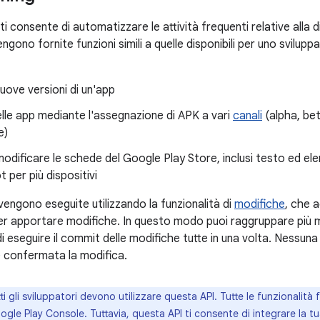
ti consente di automatizzare le attività frequenti relative alla d
ono fornite funzioni simili a quelle disponibili per uno svilup
uove versioni di un'app
elle app mediante l'assegnazione di APK a vari
canali
(alpha, be
e)
odificare le schede del Google Play Store, inclusi testo ed elem
 per più dispositivi
vengono eseguite utilizzando la funzionalità di
modifiche
, che 
er apportare modifiche. In questo modo puoi raggruppare più m
di eseguire il commit delle modifiche tutte in una volta. Nessuna
e confermata la modifica.
i gli sviluppatori devono utilizzare questa API. Tutte le funzionalità f
gle Play Console. Tuttavia, questa API ti consente di integrare la tu