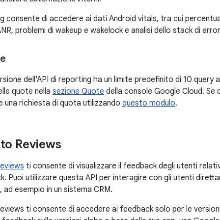
ng consente di accedere ai dati Android vitals, tra cui percentua
NR, problemi di wakeup e wakelock e analisi dello stack di error
ce
sione dell'API di reporting ha un limite predefinito di 10 query 
delle quote nella
sezione Quote
della console Google Cloud. Se d
re una richiesta di quota utilizzando
questo modulo
.
 to Reviews
Reviews
ti consente di visualizzare il feedback degli utenti relati
 Puoi utilizzare questa API per interagire con gli utenti dirett
te, ad esempio in un sistema CRM.
eviews ti consente di accedere ai feedback solo per le versioni