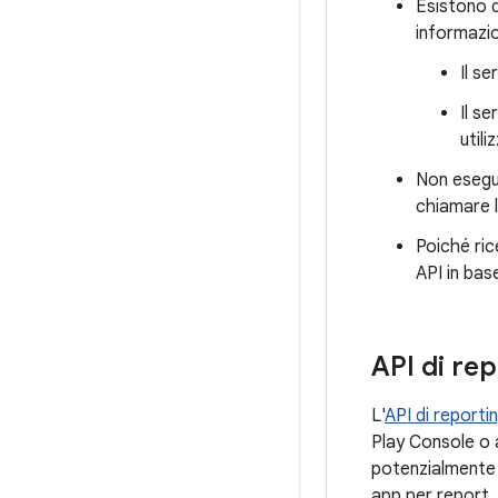
Esistono d
informazi
Il s
Il s
util
Non esegui
chiamare l
Poiché ric
API in bas
API di re
L'
API di reporti
Play Console o ag
potenzialmente i
app per report, 