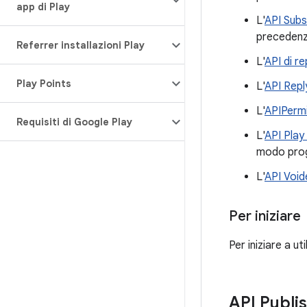
app di Play
L'
API Subs
precedenz
Referrer installazioni Play
L'
API di r
Play Points
L'
API Repl
L'
APIPerm
Requisiti di Google Play
L'
API Pla
modo progr
L'
API Voi
Per iniziare
Per iniziare a 
API Publi