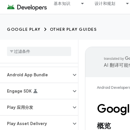
基本知识
设计和规划
GOOGLE PLAY
OTHER PLAY GUIDES
AI 翻译可
Android App Bundle
Android Developer
Engage SDK
Googl
Play 应用分发
Play Asset Delivery
概览