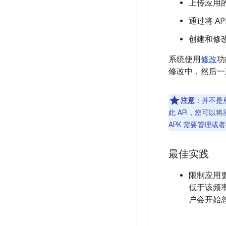
上传应用
通过将 A
创建和修改
系统使用
修改
功
修改中，然后一
注意
：并不是所
此 API，您可
APK 需要管理或
最佳实践
限制应用更
低于该频
户会开始