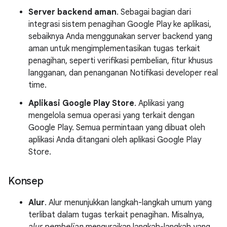
Server backend aman
. Sebagai bagian dari
integrasi sistem penagihan Google Play ke aplikasi,
sebaiknya Anda menggunakan server backend yang
aman untuk mengimplementasikan tugas terkait
penagihan, seperti verifikasi pembelian, fitur khusus
langganan, dan penanganan Notifikasi developer real
time.
Aplikasi Google Play Store
. Aplikasi yang
mengelola semua operasi yang terkait dengan
Google Play. Semua permintaan yang dibuat oleh
aplikasi Anda ditangani oleh aplikasi Google Play
Store.
Konsep
Alur
. Alur menunjukkan langkah-langkah umum yang
terlibat dalam tugas terkait penagihan. Misalnya,
alur pembelian
menguraikan langkah-langkah yang