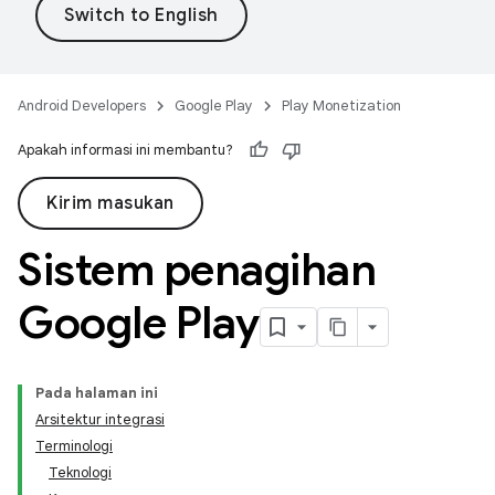
Android Developers
Google Play
Play Monetization
Apakah informasi ini membantu?
Kirim masukan
Sistem penagihan
Google Play
Pada halaman ini
Arsitektur integrasi
Terminologi
Teknologi