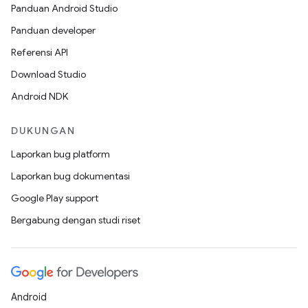
Panduan Android Studio
Panduan developer
Referensi API
Download Studio
Android NDK
DUKUNGAN
Laporkan bug platform
Laporkan bug dokumentasi
Google Play support
Bergabung dengan studi riset
Android