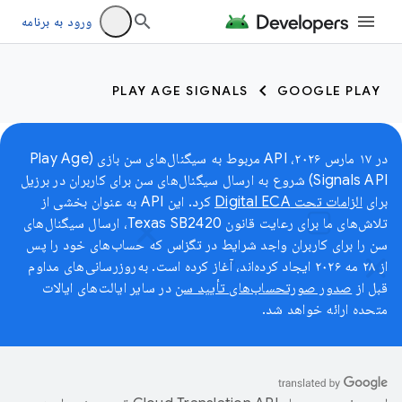
ورود به برنامه
PLAY AGE SIGNALS
GOOGLE PLAY
در ۱۷ مارس ۲۰۲۶، API مربوط به سیگنال‌های سن بازی (Play Age
Signals API) شروع به ارسال سیگنال‌های سن برای کاربران در برزیل
برای
الزامات تحت Digital ECA
کرد. این API به عنوان بخشی از
تلاش‌های ما برای رعایت قانون Texas SB2420، ارسال سیگنال‌های
سن را برای کاربران واجد شرایط در تگزاس که حساب‌های خود را پس
از ۲۸ مه ۲۰۲۶ ایجاد کرده‌اند، آغاز کرده است. به‌روزرسانی‌های مداوم
قبل از
صدور صورتحساب‌های تأیید سن
در سایر ایالت‌های ایالات
متحده ارائه خواهد شد.