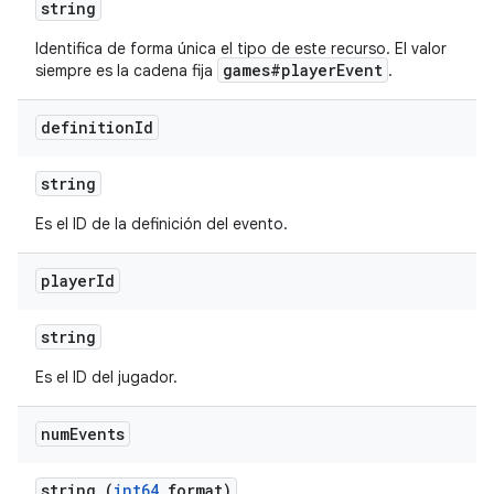
string
Identifica de forma única el tipo de este recurso. El valor
games#playerEvent
siempre es la cadena fija
.
definition
Id
string
Es el ID de la definición del evento.
player
Id
string
Es el ID del jugador.
num
Events
string (
int64
format)