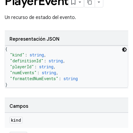
Player
Event
Un recurso de estado del evento.
Representación JSON
{
"kind"
: 
string
,
"definitionId"
: 
string
,
"playerId"
: 
string
,
"numEvents"
: 
string
,
"formattedNumEvents"
: 
string
}
Campos
kind