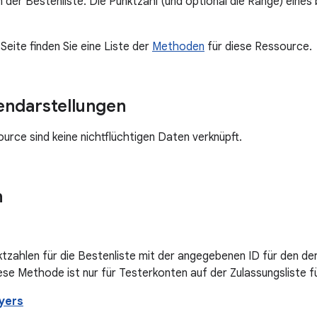
n der Bestenliste. Die Punktzahl (und optional die Ränge) eines
Seite finden Sie eine Liste der
Methoden
für diese Ressource.
endarstellungen
urce sind keine nichtflüchtigen Daten verknüpft.
n
tzahlen für die Bestenliste mit der angegebenen ID für den derz
ese Methode ist nur für Testerkonten auf der Zulassungsliste 
ayers