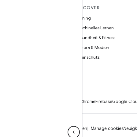
MEHR ZU ANDROID
DISCOVER
Android
Gaming
Android für Unternehmen
Maschinelles Lernen
Datensicherheit
Gesundheit & Fitness
Open Source
Kamera & Medien
Neuigkeiten
Datenschutz
Blog
5G
Podcasts
Android
Chrome
Firebase
Google Clou
Datenschutz
Lizenz
Markenrichtlinien
Manage cookies
Neuigk