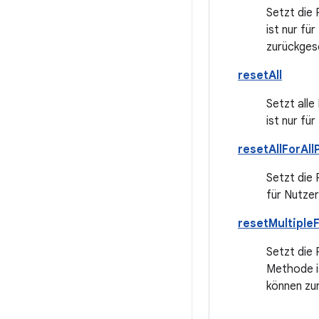
Setzt die 
ist nur fü
zurückges
resetAll
Setzt alle
ist nur fü
resetAllForAll
Setzt die 
für Nutze
resetMultipleF
Setzt die 
Methode i
können zu