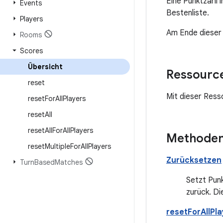
Eine Punktzahl i
Events
Bestenliste.
Players
Am Ende dieser 
Rooms
Scores
Übersicht
Ressourc
reset
Mit dieser Resso
reset
For
All
Players
reset
All
reset
All
For
All
Players
Methode
reset
Multiple
For
All
Players
Zurücksetzen
Turn
Based
Matches
Setzt Punk
zurück. Di
resetForAllPl