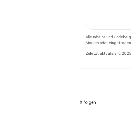
Alle Inhalte und Codebeis
Marken oder eingetragene
Zuletzt aktualisiert: 20
X
@AndroidDev auf X folgen