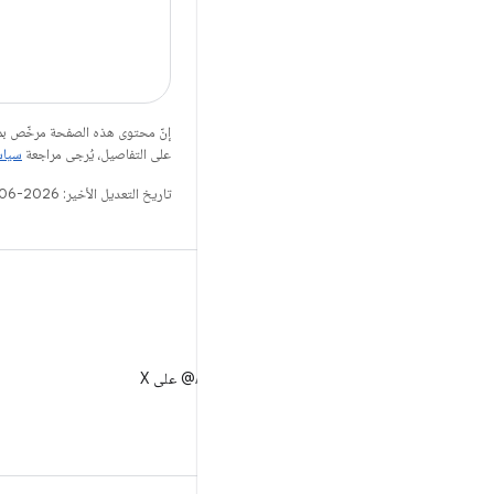
إنّ محتوى هذه الصفحة مرخّص 
على التفاصيل، يُرجى مراجعة
سياسات مو
تاريخ التعديل الأخير: 2026-06-25 (حسب التوقيت العالمي المتفَّق عليه)
X
متابعة AndroidDev@ على X