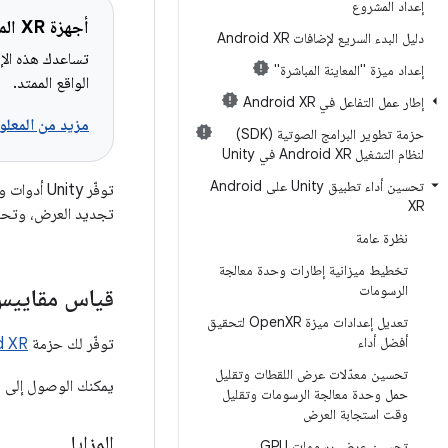
إعداد المشروع
أجهزة XR المعنيّة
دليل البدء السريع لإضافات Android XR
تساعدك هذه الإر
إعداد ميزة "المعاينة المباشرة"
الواقع الممتد.
إطار عمل التفاعل في Android XR
مزيد من المعلوم
حزمة تطوير البرامج الصوتية (SDK)
لنظام التشغيل Android XR في Unity
تحسين أداء تطبيق Unity على Android
توفّر ity
XR
تجديد العرض، وتحلي
نظرة عامة
تخطيط ميزانية إطارات وحدة معالجة
الرسومات
قياس مقاييس ا
تعديل إعدادات ميزة Open
XR لتحقيق
أفضل أداء
توفّر لك حزمة
d XR
تحسين معدّلات عرض اللقطات وتقليل
يمكنك الوصول إلى 
حمل وحدة معالجة الرسومات وتقليل
وقت استجابة العرض
المزايا
تحسين عرض رسومات GPU