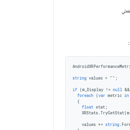
فعلي
AndroidXRPerformanceMetr
string
values
=
""
;
if
(
m_Display
!=
null
 &&
foreach
(
var
metric
in
{
float
stat
;
XRStats
.
TryGetStat
(
m
values
+=
string
.
For