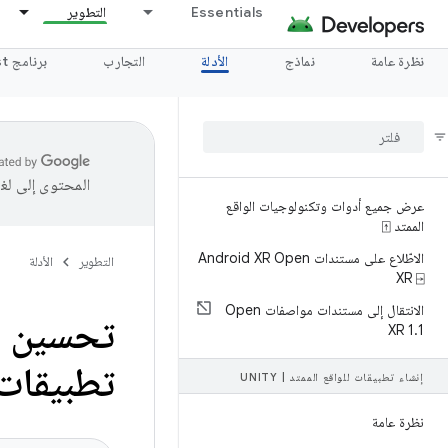
Essentials
التطوير
نظرة عامة
نماذج
الأدلة
التجارب
برنامج Catalyst
المحتوى إلى لغ
عرض جميع أدوات وتكنولوجيات الواقع
الممتد ⍐
الاطّلاع على مستندات Android XR Open
التطوير
الأدلة
XR ⍈
الانتقال إلى مستندات مواصفات Open
تحسين ا
XR 1
.
1
تطبيقات nity
إنشاء تطبيقات للواقع الممتد
|
UNITY
نظرة عامة