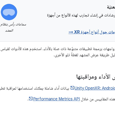
شادات في إنشاء تجارب لهذه الأنواع من أجهزة
سماعات رأس بنظام ا
الممتد
ات حول أنواع أجهزة XR →
Un أدوات وواجهات برمجة تطبيقات متنوّعة ذات صلة بالأداء. استخدِم هذه الأدوات لقيا
ل طريقة عرض المشهد لقطةً تلو الأخرى.
لأداء ومراقبتها
Unity OpenXR: Androi
بيانات أداء شاملة يمكنك استخدامها لمراقبة ت
هذه المقاييس من خلال
Performance Metrics API
.