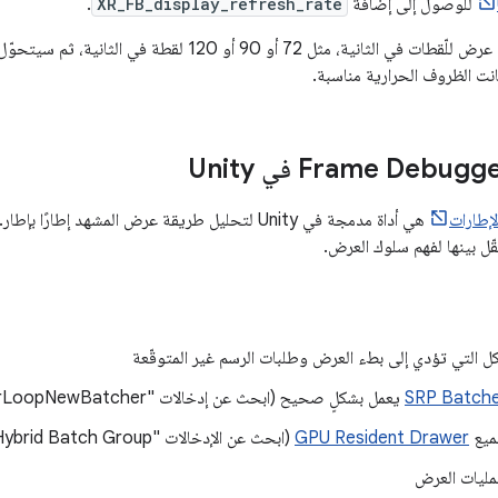
للوصول إلى إضافة
XR_FB_display_refresh_rate
.
يمكنك طلب معدّلات عرض للّقطات في الثانية، مثل 72 أو 90 أو
نت الظروف الحرارية مناسبة.
إطارات
هي أداة مدمجة في Unity لتحليل طريقة عرض المشهد إط
قّل بينها لفهم سلوك العرض.
ل التي تؤدي إلى بطء العرض وطلبات الرسم غير المتوقّعة
SRP Batch
يعمل بشكلٍ صحيح (ابحث عن إدخالات "RenderLoopNewBatcher").
ميع
GPU Resident Drawer
(ابحث عن الإدخالات "Hybrid Batch Group").
مليات العرض