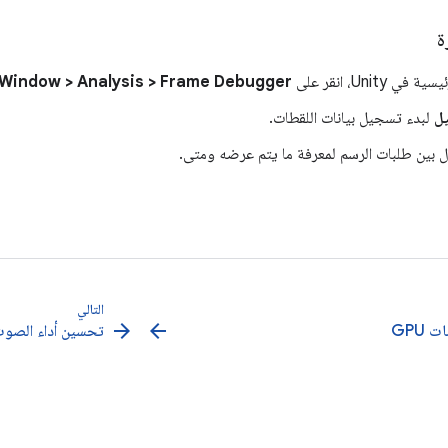
ة
ي Unity، انقر على
Window > Analysis > Frame Debugger
ل
لبدء تسجيل بيانات اللقطات.
ال بين طلبات الرسم لمعرفة ما يتم عرضه ومتى.
التالي
arrow_forward
arrow_back
GPU
تحسين أداء الصو