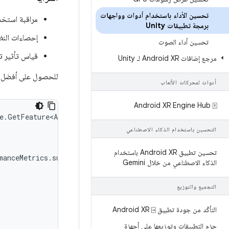
تحسين الأداء باستخدام أدوات وواجهات
مراقبة استخد
برمجة تطبيقات Unity
إحصاءات النظ
تحسين أداء الصوت
قياس تأثير ت
مرجع إضافات Android XR لـ Unity
للحصول على أفضل ال
أدوات لمحركات الألعاب
‫Android XR Engine Hub ⍐
e
.
GetFeature<AndroidXRPerformanceMetrics>
();
التحسين باستخدام الذكاء الاصطناعي
تحسين تطبيق Android XR باستخدام
manceMetrics
.
supportedMetricPaths
!=
null
)
الذكاء الاصطناعي من خلال Gemini
التجميع والتوزيع
التأكّد من جودة تطبيق Android XR ⍈
حزم التطبيقات وتوزيعها على أجهزة