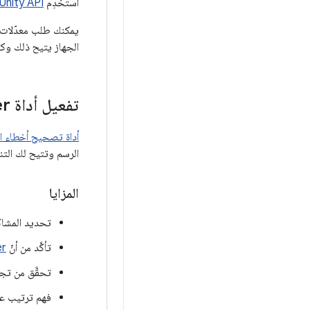
استخدِم
Unity API
الجهاز يتيح ذلك وكا
تفعيل أداة Frame Debugger في Unity
أداة تصحيح أخطاء ال
الرسم وتتيح لك التن
المزايا
تحديد المشاك
تأكَّد من أنّ
er
تحقَّق من تج
فهم ترتيب ع