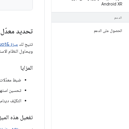
Android XR
الدعم
تحديد معدّل
الحصول على الدعم
تتيح لك
ميزة &quot;معدّل تجديد عرض الشاشة&quot;
ويحاول النظام الاست
المزايا
ضبط معدّلات إ
تحسين استهلا
التكيّف دينام
تفعيل هذه الميز