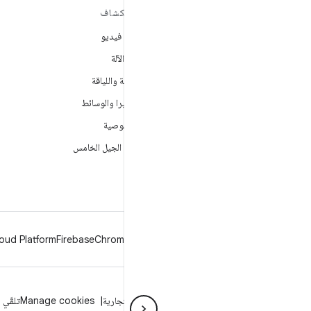
مزيد من المعلومات حول نظام
استكشاف
التشغيل ANDROID
ألعاب فيديو
Android
تعلُم الآلة
Android for Enterprise
الصحة واللياقة
الأمان
الكاميرا والوسائط
المصدر
الخصوصية
الأخبار
شبكة الجيل الخامس
المدوّنة
ملفات بودكاست
oud Platform
Firebase
Chrome
Android
الخصوصية
الترخيص
إرشادات حول العلامة التجارية
Manage cookies
تلقّي 