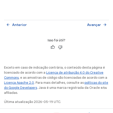
Anterior
Avançar
arrow_back
arrow_forward
Isso foi útil?
Exceto em caso de indicação contrária, o conteúdo desta página é
licenciado de acordo com a
Licença de atribuição 4.0 do Creative
Commons
, e as amostras de código são licenciadas de acordo com a
Licença Apache 2.0
. Para mais detalhes, consulte as
políticas do site
do Google Developers
. Java é uma marca registrada da Oracle e/ou
afiliadas.
Última atualização 2026-05-19 UTC.