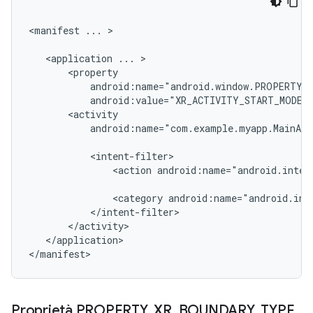
<manifest
...
>

<application
...
android:value="XR_ACTIVITY_START_MODE_
android:name="com.example.myapp.MainAct
<action
android:name="android.inten
<category
android:name="android.int
</application>

Proprietà PROPERTY
_
XR
_
BOUNDARY
_
TYPE
_