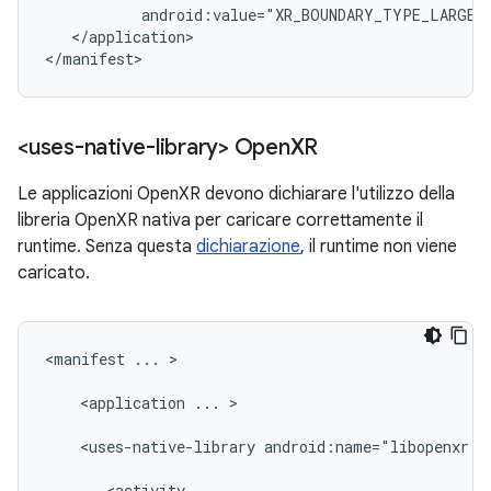
android:value="XR_BOUNDARY_TYPE_LARGE"
</application>

<uses-native-library> Open
XR
Le applicazioni OpenXR devono dichiarare l'utilizzo della
libreria OpenXR nativa per caricare correttamente il
runtime. Senza questa
dichiarazione
, il runtime non viene
caricato.
<manifest
...
>

<application
...
>

<uses-native-library
android:name="libopenxr.g