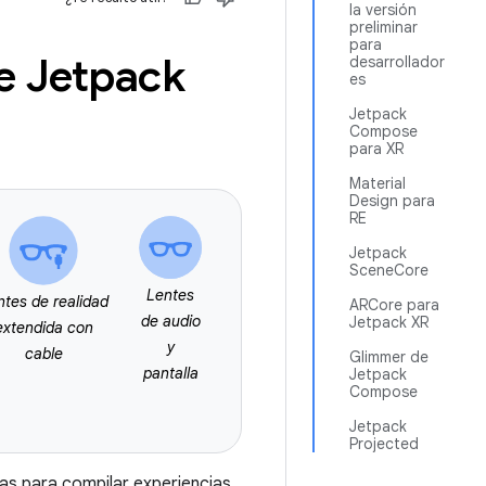
la versión
preliminar
para
e Jetpack
desarrollador
es
Jetpack
Compose
para XR
Material
Design para
RE
Jetpack
SceneCore
Lentes
ntes de realidad
ARCore para
de audio
Jetpack XR
extendida con
y
cable
Glimmer de
pantalla
Jetpack
Compose
Jetpack
Projected
tas para compilar experiencias