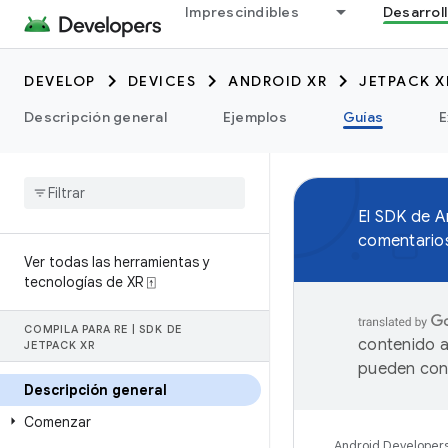
Imprescindibles
Desarrol
DEVELOP
DEVICES
ANDROID XR
JETPACK X
Descripción general
Ejemplos
Guías
E
El SDK de 
comentarios
Ver todas las herramientas y
tecnologías de XR ⍐
COMPILA PARA RE
|
SDK DE
contenido a
JETPACK XR
pueden cont
Descripción general
Comenzar
Android Developer