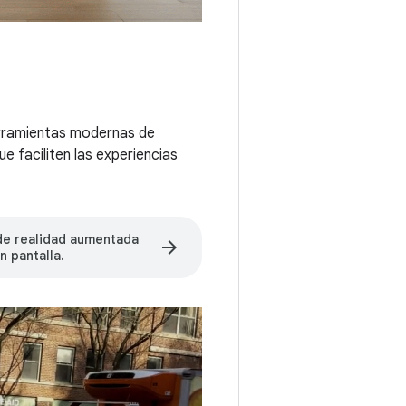
herramientas modernas de
e faciliten las experiencias
de realidad aumentada
arrow_forward
n pantalla.