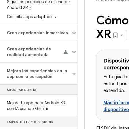
Sigue los principios de diseño de
Android XR ⍈
Cómo 
Compila apps adaptables
XR
Crea experiencias inmersivas
Crea experiencias de
realidad aumentada
Dispositi
correspon
Mejora las experiencias en la
app con la percepción
Esta guía te
estos tipos 
MEJORAR CON IA
extendida.
Más inform
Mejora tu app para Android XR
con IA usando Gemini
dispositiv
EMPAQUETAR Y DISTRIBUIR
El SDK de Jetpa