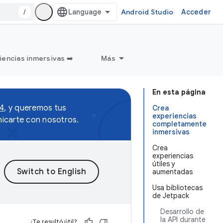
/
Android Studio
Acceder
iencias inmersivas ➡️
Más
En esta página
 4
, y queremos tus
Crea
experiencias
icarte con nosotros.
completamente
inmersivas
Crea
experiencias
útiles y
aumentadas
Usa bibliotecas
de Jetpack
Desarrollo de
la API durante
¿Te resultó útil?