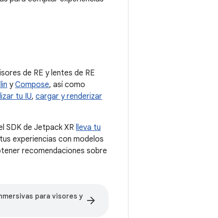
isores de RE y lentes de RE
lin
y
Compose
, así como
izar tu IU
,
cargar y renderizar
, el SDK de Jetpack XR
lleva tu
 tus experiencias con modelos
tener recomendaciones sobre
nmersivas para visores y
arrow_forward