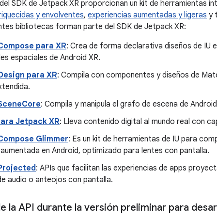
 del SDK de Jetpack XR proporcionan un kit de herramientas in
riquecidas y envolventes
,
experiencias aumentadas y ligeras
y 
ientes bibliotecas forman parte del SDK de Jetpack XR:
Compose para XR
: Crea de forma declarativa diseños de IU 
es espaciales de Android XR.
 Design para XR
: Compila con componentes y diseños de Mater
xtendida.
 SceneCore
: Compila y manipula el grafo de escena de Androi
ara Jetpack XR
: Lleva contenido digital al mundo real con 
 Compose Glimmer
: Es un kit de herramientas de IU para comp
 aumentada en Android, optimizado para lentes con pantalla.
Projected
: APIs que facilitan las experiencias de apps proye
e audio o anteojos con pantalla.
e la API durante la versión preliminar para desa