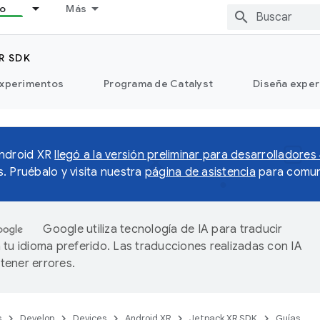
lo
Más
R SDK
xperimentos
Programa de Catalyst
Diseña exper
Android XR
llegó a la versión preliminar para desarrolladores
. Pruébalo y visita nuestra
página de asistencia
para comun
Google utiliza tecnología de IA para traducir
 tu idioma preferido. Las traducciones realizadas con IA
ener errores.
s
Develop
Devices
Android XR
Jetpack XR SDK
Guías