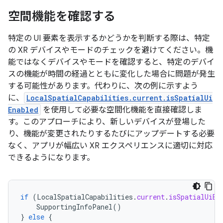
空間機能を確認する
特定の UI 要素を表示するかどうかを判断する際は、特定
の XR デバイスやモードのチェックを避けてください。機
能ではなくデバイスやモードを確認すると、特定のデバイ
スの機能が時間の経過とともに変化した場合に問題が発生
する可能性があります。代わりに、次の例に示すよう
に、
LocalSpatialCapabilities.current.isSpatialUi
Enabled
を使用して必要な空間化機能を直接確認しま
す。このアプローチにより、新しいデバイスが登場した
り、機能が変更されたりするたびにアップデートする必要
なく、アプリが幅広い XR エクスペリエンスに適切に対応
できるようになります。
if
(
LocalSpatialCapabilities
.
current
.
isSpatialUiEn
SupportingInfoPanel
()
}
else
{