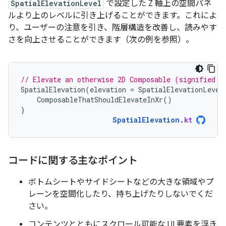
SpatialElevationLevel
で設定した Z 軸上の空間パネ
ルより上のレベルに引き上げることができます。これによ
り、ユーザーの注意を引き、階層構造を改善し、読みやす
さを向上させることができます（次の例を参照）。
// Elevate an otherwise 2D Composable (signified h
SpatialElevation
(
elevation
=
SpatialElevationLevel
ComposableThatShouldElevateInXr
()
}
SpatialElevation
.
kt
コードに関する主なポイント
ボトムシートやサイドシートなどの大きな領域やプ
レーンを空間化したり、持ち上げたりしないでくだ
さい。
コンテンツとともにスクロール可能な UI 要素を浮き