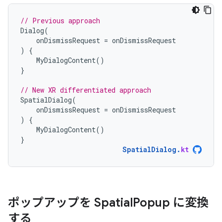
// Previous approach
Dialog
(
onDismissRequest
=
onDismissRequest
)
{
MyDialogContent
()
}
// New XR differentiated approach
SpatialDialog
(
onDismissRequest
=
onDismissRequest
)
{
MyDialogContent
()
}
SpatialDialog
.
kt
ポップアップを Spatial
Popup に変換
する