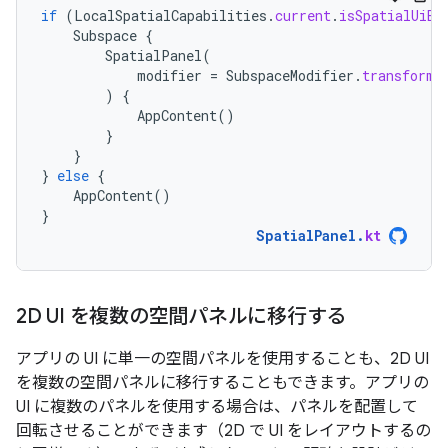
if
(
LocalSpatialCapabilities
.
current
.
isSpatialUiEn
Subspace
{
SpatialPanel
(
modifier
=
SubspaceModifier
.
transformi
)
{
AppContent
()
}
}
}
else
{
AppContent
()
}
SpatialPanel
.
kt
2D UI を複数の空間パネルに移行する
アプリの UI に単一の空間パネルを使用することも、2D UI
を複数の空間パネルに移行することもできます。アプリの
UI に複数のパネルを使用する場合は、パネルを配置して
回転させることができます（2D で UI をレイアウトするの