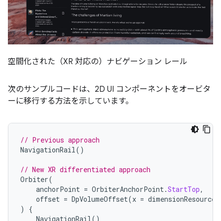
空間化された（XR 対応の）ナビゲーション レール
次のサンプルコードは、2D UI コンポーネントをオービタ
ーに移行する方法を示しています。
// Previous approach
NavigationRail
()
// New XR differentiated approach
Orbiter
(
anchorPoint
=
OrbiterAnchorPoint
.
StartTop
,
offset
=
DpVolumeOffset
(
x
=
dimensionResource
(
)
{
NavigationRail
()