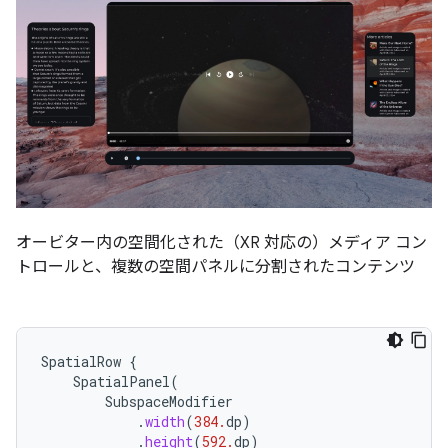
オービター内の空間化された（XR 対応の）メディア コン
トロールと、複数の空間パネルに分割されたコンテンツ
SpatialRow
{
SpatialPanel
(
SubspaceModifier
.
width
(
384.
dp
)
.
height
(
592.
dp
)