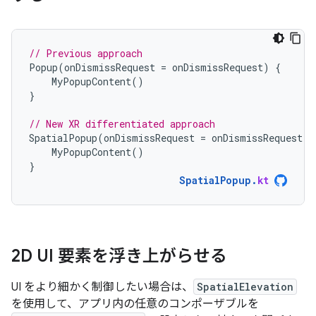
// Previous approach
Popup
(
onDismissRequest
=
onDismissRequest
)
{
MyPopupContent
()
}
// New XR differentiated approach
SpatialPopup
(
onDismissRequest
=
onDismissRequest
)
MyPopupContent
()
}
SpatialPopup
.
kt
2D UI 要素を浮き上がらせる
UI をより細かく制御したい場合は、
SpatialElevation
を使用して、アプリ内の任意のコンポーザブルを