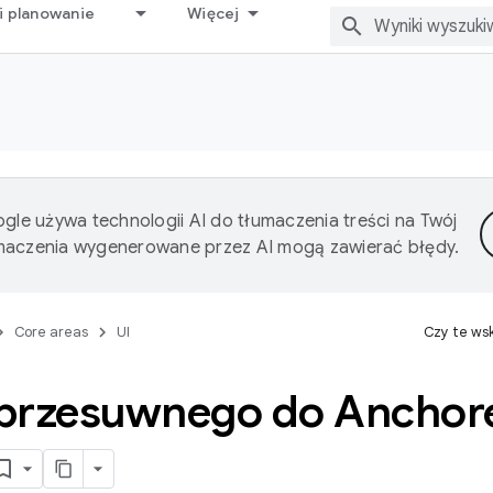
i planowanie
Więcej
gle używa technologii AI do tłumaczenia treści na Twój
umaczenia wygenerowane przez AI mogą zawierać błędy.
Core areas
UI
Czy te ws
 przesuwnego do Anchor