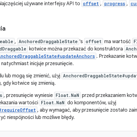
Najczęściej używane interfejsy API to
offset
,
progress
,
cu
ia
eable
,
AnchoredDraggableState
's
offset
ma wartość
F
dDraggable
kotwice można przekazać do konstruktora
Anch
AnchoredDraggableState#updateAnchors
. Przekazanie kotw
natychmiast inicjuje przesunięcie.
du lub mogą się zmienić, użyj
AnchoredDraggableState#upda
 gdy kotwice się zmienią.
s
, przesunięcie wyniesie
Float.NaN
przed przekazaniem kot
ekazania wartości
Float.NaN
do komponentów, użyj
#requireOffset
, aby wymagać, aby przesunięcie zostało zai
ć niespójności lub możliwe błędy.