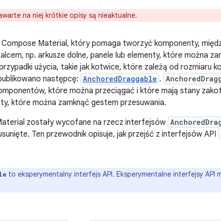
awarte na niej krótkie opisy są nieaktualne.
PI Compose Material, który pomaga tworzyć komponenty, międz
cem, np. arkusze dolne, panele lub elementy, które można za
zypadki użycia, takie jak kotwice, które zależą od rozmiaru
publikowano następcę:
AnchoredDraggable
.
AnchoredDrag
komponentów, które można przeciągać i które mają stany zakot
nty, które można zamknąć gestem przesuwania.
aterial zostały wycofane na rzecz interfejsów
AnchoredDra
 usunięte. Ten przewodnik opisuje, jak przejść z interfejsów API
to eksperymentalny interfejs API. Eksperymentalne interfejsy API 
le