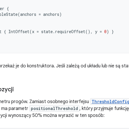
er
{
bleState
(
anchors
=
anchors
)
t
{
IntOffset
(
x
=
state
.
requireOffset
(),
y
=
0
)
}
rzekaż je do konstruktora. Jeśli zależą od układu lub nie są sta
zycji
metru progów. Zamiast osobnego interfejsu
ThresholdConfi
ma parametr
positionalThreshold
, który przyjmuje funkc
zycji wynoszący 50% można wyrazić w ten sposób: