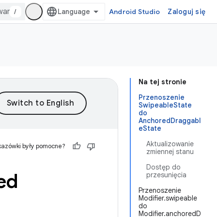
/
Android Studio
Zaloguj się
Na tej stronie
Przenoszenie
SwipeableState
do
AnchoredDraggabl
eState
Aktualizowanie
kazówki były pomocne?
zmiennej stanu
Dostęp do
ed
przesunięcia
Przenoszenie
Modifier.swipeable
do
Modifier.anchoredD