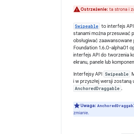
Ostrzeżenie:
ta strona i z
Swipeable
to interfejs A
stanami można przesuwać pal
obsługiwać zaawansowane pr
Foundation 1.6.0-alpha01 o
interfejs API do tworzenia 
ekranu, panele lub kompone
Interfejsy API
Swipeable
M
i w przyszłej wersji zostaną
AnchoredDraggable
.
Uwaga:
AnchoredDraggab
zmianie.