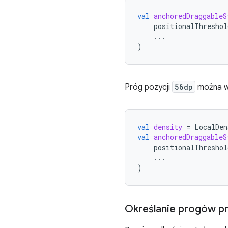
val
anchoredDraggableS
positionalThreshol
...
)
Próg pozycji
56dp
można w
val
density
=
LocalDen
val
anchoredDraggableS
positionalThreshol
...
)
Określanie progów p