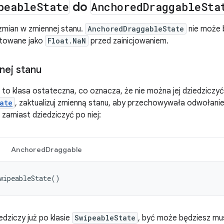
peable
State
do
Anchored
Draggable
Sta
 zmian w zmiennej stanu.
AnchoredDraggableState
nie może 
ntowane jako
Float.NaN
przed zainicjowaniem.
nej stanu
to klasa ostateczna, co oznacza, że nie można jej dziedziczyć.
ate
, zaktualizuj zmienną stanu, aby przechowywała odwołani
zamiast dziedziczyć po niej:
AnchoredDraggable
wipeableState
edziczy już po klasie
SwipeableState
, być może będziesz mu