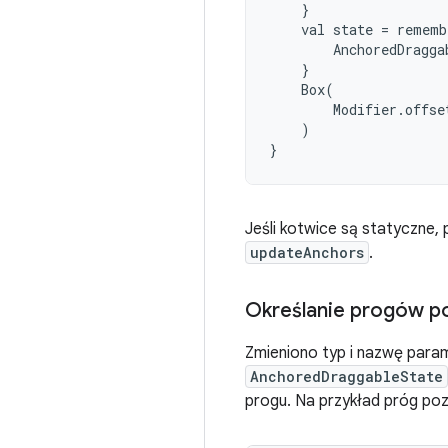
}
val
state
=
rememb
AnchoredDragga
}
Box
(
Modifier
.
offse
)
}
Jeśli kotwice są statyczne, p
updateAnchors
.
Określanie progów po
Zmieniono typ i nazwę para
AnchoredDraggableState
progu. Na przykład próg po