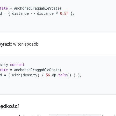
tate
=
AnchoredDraggableState
(
d
=
{
distance
-
>
distance
*
0.5f
},
yrazić w ten sposób:
sity
.
current
tate
=
AnchoredDraggableState
(
d
=
{
with
(
density
)
{
56.
dp
.
toPx
()
}
},
rędkości