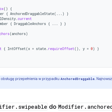
ox
()
{
er
{
AnchoredDraggableState
(...)
}
lDensity
.
current
mber
{
DraggableAnchors
{
...
}
}
chors
(
anchors
)
t
{
IntOffset
(
x
=
state
.
requireOffset
(),
y
=
0
)
}
obsługę przepełnienia w przypadku
. Najnowsz
AnchoredDraggable
ifier
.
swipeable
do
Modifier
.
anchore