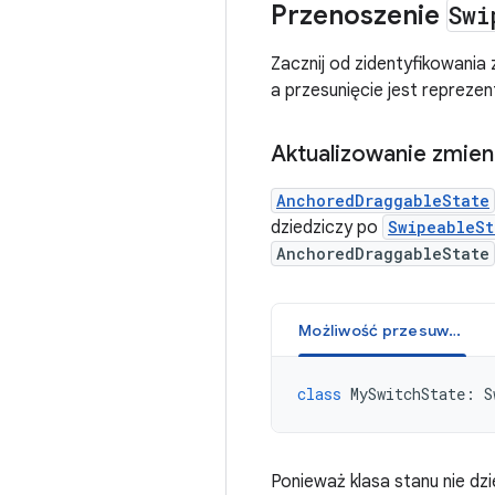
Przenoszenie
Swi
Zacznij od zidentyfikowania
a przesunięcie jest repreze
Aktualizowanie zmien
AnchoredDraggableState
dziedziczy po
SwipeableSt
AnchoredDraggableState
Możliwość przesuwania
class
MySwitchState:
S
Ponieważ klasa stanu nie dzi