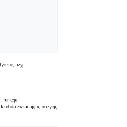
tyczne, użyj
g
funkcja
ję lambda zwracającą pozycję