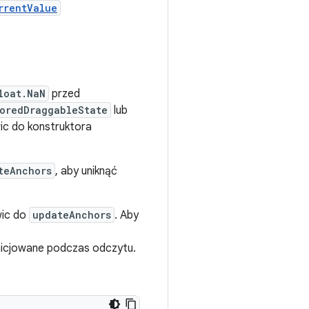
rrentValue
loat.NaN
przed
oredDraggableState
lub
ic do konstruktora
teAnchors
, aby uniknąć
wic do
updateAnchors
. Aby
nicjowane podczas odczytu.