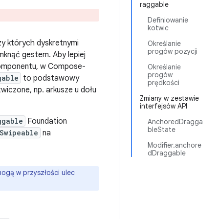
raggable
Definiowanie
kotwic
y których dyskretnymi
Określanie
progów pozycji
mknąć gestem. Aby lepiej
 komponentu, w Compose-
Określanie
progów
gable
to podstawowy
prędkości
wiczone, np. arkusze u dołu
Zmiany w zestawie
interfejsów API
ggable
Foundation
AnchoredDragga
bleState
Swipeable
na
Modifier.anchore
dDraggable
mogą w przyszłości ulec