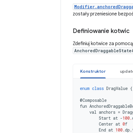
Modifier.anchoredDragg
zostały przeniesione bezpo
Definiowanie kotwic
Zdefiniuj kotwice za pomo
AnchoredDraggableState
Konstruktor
updat
enum
class
DragValue
{
@
Composable
fun
AnchoredDraggableB
val
anchors
=
Drag
Start
at
-
100.
Center
at
0
f
End
at
100.
dp
.