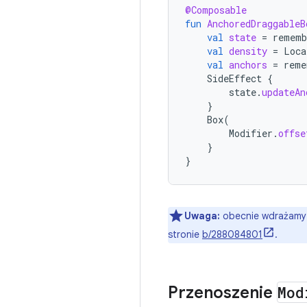
@Composable
fun
AnchoredDraggableB
val
state
=
rememb
val
density
=
Loca
val
anchors
=
reme
SideEffect
{
state
.
updateAn
}
Box
(
Modifier
.
offse
}
}
Uwaga:
obecnie wdrażamy 
stronie
b/288084801
.
Przenoszenie
Mod