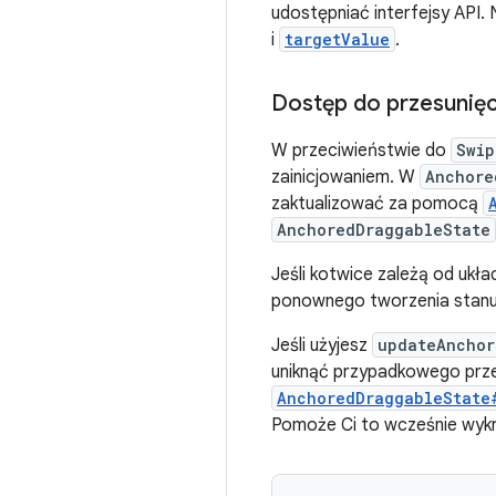
udostępniać interfejsy API. 
i
targetValue
.
Dostęp do przesunięc
W przeciwieństwie do
Swip
zainicjowaniem. W
Anchore
zaktualizować za pomocą
AnchoredDraggableState
Jeśli kotwice zależą od ukła
ponownego tworzenia stanu,
Jeśli użyjesz
updateAnchor
uniknąć przypadkowego prz
AnchoredDraggableState
Pomoże Ci to wcześnie wykry