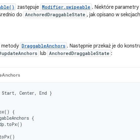
able()
zastępuje
Modifier.swipeable
. Niektóre parametry
średnio do
AnchoredDraggableState
, jak opisano w sekcjach
cą metody
DraggableAnchors
. Następnie przekaż je do konstr
#updateAnchors
lub
AnchoredDraggableState
:
eAnchors
Start
,
Center
,
End
}
ox
()
{
gableAnchors
{
dp
.
toPx
()
toPx
()