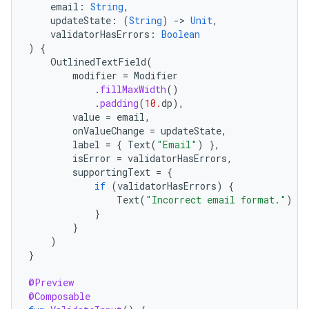
email
:
String
,
updateState
:
(
String
)
-
>
Unit
,
validatorHasErrors
:
Boolean
)
{
OutlinedTextField
(
modifier
=
Modifier
.
fillMaxWidth
()
.
padding
(
10.
dp
),
value
=
email
,
onValueChange
=
updateState
,
label
=
{
Text
(
"Email"
)
},
isError
=
validatorHasErrors
,
supportingText
=
{
if
(
validatorHasErrors
)
{
Text
(
"Incorrect email format."
)
}
}
)
}
@Preview
@Composable