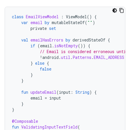
class
EmailViewModel
:
ViewModel
()
{
var
email
by
mutableStateOf
(
""
)
private
set
val
emailHasErrors
by
derivedStateOf
{
if
(
email
.
isNotEmpty
())
{
// Email is considered erroneous until
!
android
.
util
.
Patterns
.
EMAIL_ADDRESS
.
m
}
else
{
false
}
}
fun
updateEmail
(
input
:
String
)
{
email
=
input
}
}
@Composable
fun
ValidatingInputTextField
(