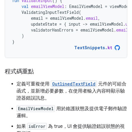
fun
ValidateInput
()
{
val
emailViewModel
:
EmailViewModel
=
viewModel
ValidatingInputTextField
(
email
=
emailViewModel
.
email
,
updateState
=
{
input
-
>
emailViewModel
.
up
validatorHasErrors
=
emailViewModel
.
emailH
)
}
TextSnippets
.
kt
程式碼重點
定義可重複使用
OutlinedTextField
元件的可組合
函式，並新增必要參數，在使用者輸入內容時顯示驗
證器錯誤訊息。
EmailViewModel
用於維護狀態及提供電子郵件驗證
邏輯。
如果
isError
為 true，UI 會提供驗證錯誤狀態的視