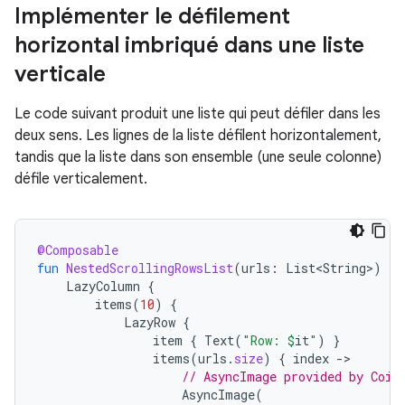
Implémenter le défilement
horizontal imbriqué dans une liste
verticale
Le code suivant produit une liste qui peut défiler dans les
deux sens. Les lignes de la liste défilent horizontalement,
tandis que la liste dans son ensemble (une seule colonne)
défile verticalement.
@Composable
fun
NestedScrollingRowsList
(
urls
:
List<String>
)
{
LazyColumn
{
items
(
10
)
{
LazyRow
{
item
{
Text
(
"Row: 
$
it
"
)
}
items
(
urls
.
size
)
{
index
-
// AsyncImage provided by Coil
AsyncImage
(