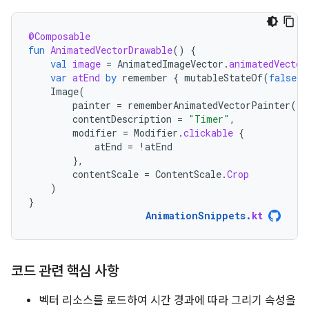
@Composable
fun
AnimatedVectorDrawable
()
{
val
image
=
AnimatedImageVector
.
animatedVector
var
atEnd
by
remember
{
mutableStateOf
(
false
)
Image
(
painter
=
rememberAnimatedVectorPainter
(
im
contentDescription
=
"Timer"
,
modifier
=
Modifier
.
clickable
{
atEnd
=
!
atEnd
},
contentScale
=
ContentScale
.
Crop
)
}
AnimationSnippets
.
kt
코드 관련 핵심 사항
벡터 리소스를 로드하여 시간 경과에 따라 그리기 속성을