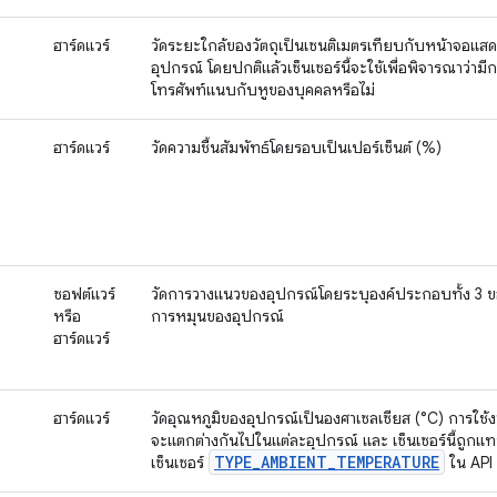
ฮาร์ดแวร์
วัดระยะใกล้ของวัตถุเป็นเซนติเมตรเทียบกับหน้าจอแ
อุปกรณ์ โดยปกติแล้วเซ็นเซอร์นี้จะใช้เพื่อพิจารณาว่ามี
โทรศัพท์แนบกับหูของบุคคลหรือไม่
ฮาร์ดแวร์
วัดความชื้นสัมพัทธ์โดยรอบเป็นเปอร์เซ็นต์ (%)
ซอฟต์แวร์
วัดการวางแนวของอุปกรณ์โดยระบุองค์ประกอบทั้ง 3 ขอ
หรือ
การหมุนของอุปกรณ์
ฮาร์ดแวร์
ฮาร์ดแวร์
วัดอุณหภูมิของอุปกรณ์เป็นองศาเซลเซียส (°C) การใช้งาน
จะแตกต่างกันไปในแต่ละอุปกรณ์ และ เซ็นเซอร์นี้ถูกแทน
TYPE
_
AMBIENT
_
TEMPERATURE
เซ็นเซอร์
ใน API 