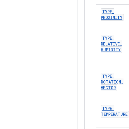
TYPE
_
PROXIMITY
TYPE
_
RELATIVE
_
HUMIDITY
TYPE
_
ROTATION
_
VECTOR
TYPE
_
TEMPERATURE