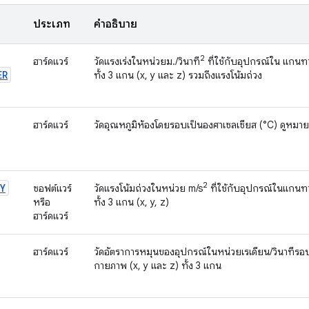
ประเภท
คำอธิบาย
2
ฮาร์ดแวร์
วัดแรงเร่งในหน่วยม./วินาที
ที่ใช้กับอุปกรณ์ใน แกน
ER
ทั้ง 3 แกน (x, y และ z) รวมถึงแรงโน้มถ่วง
ฮาร์ดแวร์
วัดอุณหภูมิห้องโดยรอบเป็นองศาเซลเซียส (°C) ดูหมายเ
2
Y
ซอฟต์แวร์
วัดแรงโน้มถ่วงในหน่วย m/s
ที่ใช้กับอุปกรณ์ในแกน
หรือ
ทั้ง 3 แกน (x, y, z)
ฮาร์ดแวร์
ฮาร์ดแวร์
วัดอัตราการหมุนของอุปกรณ์ในหน่วยเรเดียน/วินาทีร
กายภาพ (x, y และ z) ทั้ง 3 แกน