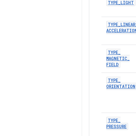
TYPE
_
LIGHT
TYPE
_
LINEAR
ACCELERATIO
TYPE
_
MAGNETIC
_
FIELD
TYPE
_
ORIENTATION
TYPE
_
PRESSURE