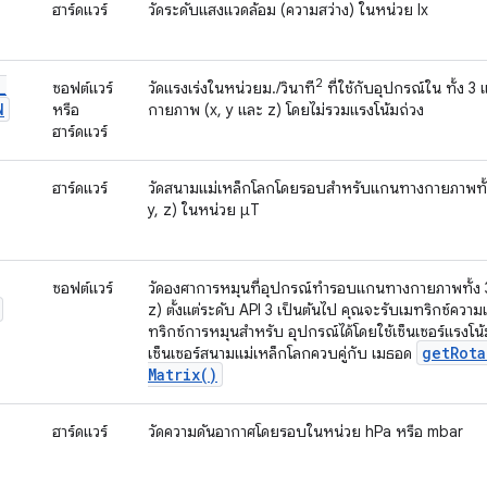
ฮาร์ดแวร์
วัดระดับแสงแวดล้อม (ความสว่าง) ในหน่วย lx
2
_
ซอฟต์แวร์
วัดแรงเร่งในหน่วยม./วินาที
ที่ใช้กับอุปกรณ์ใน ทั้ง 
N
หรือ
กายภาพ (x, y และ z) โดยไม่รวมแรงโน้มถ่วง
ฮาร์ดแวร์
ฮาร์ดแวร์
วัดสนามแม่เหล็กโลกโดยรอบสำหรับแกนทางกายภาพทั้
y, z) ในหน่วย μT
ซอฟต์แวร์
วัดองศาการหมุนที่อุปกรณ์ทำรอบแกนทางกายภาพทั้ง 3
z) ตั้งแต่ระดับ API 3 เป็นต้นไป คุณจะรับเมทริกซ์ความ
ทริกซ์การหมุนสำหรับ อุปกรณ์ได้โดยใช้เซ็นเซอร์แรงโน
get
Rota
เซ็นเซอร์สนามแม่เหล็กโลกควบคู่กับ เมธอด
Matrix(
)
ฮาร์ดแวร์
วัดความดันอากาศโดยรอบในหน่วย hPa หรือ mbar