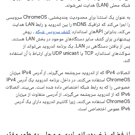
شبکه محلی (LAN) هدایت نمی‌شوند.
به عنوان یک استثنا برای محدودیت چندپخشی، ChromeOS سرویسی
را اجرا می‌کند که ترافیک mDNS را بین اندروید و رابط LAN هدایت
می‌کند، بنابراین APIهای استاندارد
کشف سرویس شبکه
، روش
پیشنهادی برای کشف سایر دستگاه‌های موجود در بخش LAN هستند.
پس از یافتن دستگاهی در LAN، یک برنامه اندروید می‌تواند از
سوکت‌های استاندارد TCP یا UDP unicast برای ارتباط با آن استفاده
کند.
اتصالات IPv4 که از اندروید سرچشمه می‌گیرند، از آدرس IPv4 میزبان
ChromeOS استفاده می‌کنند. در داخل، برنامه اندروید یک آدرس IPv4
خصوصی را که به رابط شبکه اختصاص داده شده است، می‌بیند. اتصالات
IPv6 که از اندروید سرچشمه می‌گیرند، از آدرسی متفاوت از میزبان
ChromeOS استفاده می‌کنند، زیرا کانتینر اندروید دارای یک آدرس
IPv6 عمومی اختصاصی است.
از فضای ذخیره‌سازی ابری و محلی به طور مؤثر