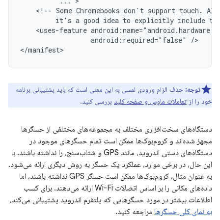
...
<!--
Some
Chromebooks
don't
support
touch.
Alt
it's
a
good
idea
to
explicitly
include
th
<uses-feature
android:required="false"
/>

توجه:
حذف الزام ورودی لمسی به این معنی است که باید پشتیبانی برنامه
خود را از
تعاملات ماوس و صفحه کلید
بررسی کنید.
دستگاه‌های سخت‌افزاری مختلف به مجموعه‌های مختلفی از حسگرها
مجهز شده‌اند و کروم‌بوک‌ها ممکن است تمام حسگرهای موجود در
دستگاه‌های دستی اندروید، مانند GPS و شتاب‌سنج، را نداشته باشند. با
این حال، در برخی موارد، عملکرد یک حسگر به روش دیگری ارائه می‌شود.
به عنوان مثال، کروم‌بوک‌ها ممکن است حسگر GPS نداشته باشند، اما
داده‌های مکانی را بر اساس اتصالات Wi-Fi ارائه می‌دهند. برای کسب
اطلاعات بیشتر در مورد حسگرهایی که پلتفرم اندروید پشتیبانی می‌کند،
به نمای کلی حسگرها
مراجعه کنید.