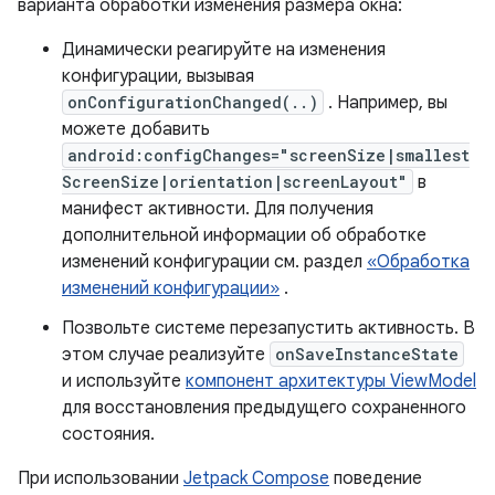
варианта обработки изменения размера окна:
Динамически реагируйте на изменения
конфигурации, вызывая
onConfigurationChanged(..)
. Например, вы
можете добавить
android:configChanges="screenSize|smallest
ScreenSize|orientation|screenLayout"
в
манифест активности. Для получения
дополнительной информации об обработке
изменений конфигурации см. раздел
«Обработка
изменений конфигурации»
.
Позвольте системе перезапустить активность. В
этом случае реализуйте
onSaveInstanceState
и используйте
компонент архитектуры ViewModel
для восстановления предыдущего сохраненного
состояния.
При использовании
Jetpack Compose
поведение