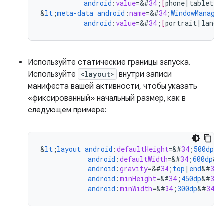
android
:
value
=
&
#
34
;
[
phone
|
tablet
|
m
&
lt
;
meta-data
android
:
name
=
&
#
34
;
WindowManage
android
:
value
=
&
#
34
;
[
portrait
|
lands
Используйте статические границы запуска.
Используйте
<layout>
внутри записи
манифеста вашей активности, чтобы указать
«фиксированный» начальный размер, как в
следующем примере:
&
lt
;
layout
android
:
defaultHeight
=
&
#
34
;
500dp
&
android
:
defaultWidth
=
&
#
34
;
600dp
&
#
android
:
gravity
=
&
#
34
;
top
|
end
&
#
34
android
:
minHeight
=
&
#
34
;
450dp
&
#
34
android
:
minWidth
=
&
#
34
;
300dp
&
#
34
;