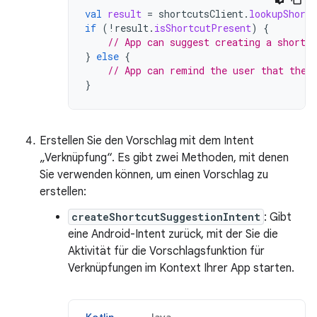
val
result
=
shortcutsClient
.
lookupShortc
if
(
!
result
.
isShortcutPresent
)
{
// App can suggest creating a shortcu
}
else
{
// App can remind the user that they
}
Erstellen Sie den Vorschlag mit dem Intent
„Verknüpfung“. Es gibt zwei Methoden, mit denen
Sie verwenden können, um einen Vorschlag zu
erstellen:
createShortcutSuggestionIntent
: Gibt
eine Android-Intent zurück, mit der Sie die
Aktivität für die Vorschlagsfunktion für
Verknüpfungen im Kontext Ihrer App starten.