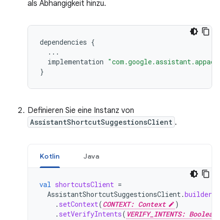
als Abhängigkeit hinzu.
dependencies
{
...
implementation
"com.google.assistant.appact
}
Definieren Sie eine Instanz von
AssistantShortcutSuggestionsClient
.
Kotlin
Java
val
shortcutsClient
=
AssistantShortcutSuggestionsClient
.
builder
(
.
setContext
(
CONTEXT: Context
)
.
setVerifyIntents
(
VERIFY_INTENTS: Boolean