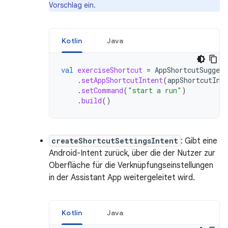
Vorschlag ein.
Kotlin
Java
val
exerciseShortcut
=
AppShortcutSuggest
.
setAppShortcutIntent
(
appShortcutInt
.
setCommand
(
"start a run"
)
.
build
()
createShortcutSettingsIntent
: Gibt eine
Android-Intent zurück, über die der Nutzer zur
Oberfläche für die Verknüpfungseinstellungen
in der Assistant App weitergeleitet wird.
Kotlin
Java