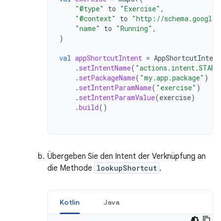
"@type"
to
"Exercise"
,
"@context"
to
"http://schema.googlea
"name"
to
"Running"
,
)
val
appShortcutIntent
=
AppShortcutIntent
.
setIntentName
(
"actions.intent.START
.
setPackageName
(
"my.app.package"
)
.
setIntentParamName
(
"exercise"
)
.
setIntentParamValue
(
exercise
)
.
build
()
Übergeben Sie den Intent der Verknüpfung an
die Methode
lookupShortcut
.
Kotlin
Java