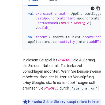
Kotlin
Java
val
exerciseShortcut
=
AppShortcutSuggest
.
setAppShortcutIntent
(
appShortcutInt
.
setCommand
(
PHRASE: String
)
.
build
()
val
intent
=
shortcutsClient
.
createShortc
application
.
startActivity
(
intent
.
addFlag
In diesem Beispiel ist
PHRASE
die Äußerung,
die Sie dem Nutzer als Tastenkürzel
vorschlagen möchten. Wenn Sie beispielsweise
möchten, dass der Nutzer als Verknüpfung
„Hey Google, starte einen Lauf“
sagen soll,
ersetzen Sie
PHRASE
durch
"start a run"
.
Hinweis:
Geben Sie
nicht in Ihren
Hey Google