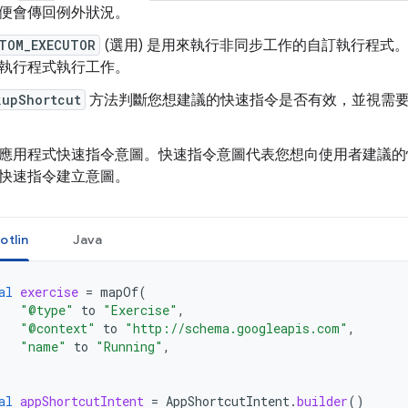
便會傳回例外狀況。
TOM_EXECUTOR
(選用) 是用來執行非同步工作的自訂執行程式。
執行程式執行工作。
kupShortcut
方法判斷您想建議的快速指令是否有效，並視需
應用程式快速指令意圖。快速指令意圖代表您想向使用者建議的
快速指令建立意圖。
otlin
Java
al
exercise
=
mapOf
(
"@type"
to
"Exercise"
,
"@context"
to
"http://schema.googleapis.com"
,
"name"
to
"Running"
,
al
appShortcutIntent
=
AppShortcutIntent
.
builder
()