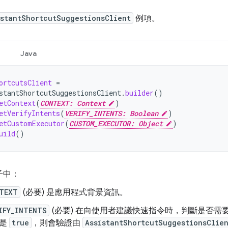
istantShortcutSuggestionsClient
例項。
Java
ortcutsClient
=
stantShortcutSuggestionsClient
.
builder
()
etContext
(
CONTEXT: Context
)
etVerifyIntents
(
VERIFY_INTENTS: Boolean
)
etCustomExecutor
(
CUSTOM_EXECUTOR: Object
)
uild
()
子中：
TEXT
(必要) 是應用程式背景資訊。
IFY_INTENTS
(必要) 在向使用者建議快速指令時，判斷是否需
果是
true
，則會驗證由
AssistantShortcutSuggestionsClie