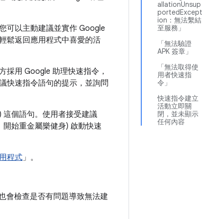
allationUnsup
portedExcept
ion：無法繫結
您可以主動建議並實作 Google
至服務」
輕鬆返回應用程式中喜愛的活
「無法驗證
APK 簽章」
「無法取得使
 Google 助理快速指令，
用者快速指
議快速指令語句的提示，並詢問
令」
快速指令建立
活動立即關
樂健身) 這個語句。使用者接受建議
閉，並未顯示
任何內容
ogle，開始重金屬樂健身)
啟動快速
用程式
」。
也會檢查是否有問題導致無法建