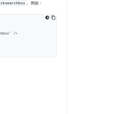
icksearchbox
。例如：
chbox"