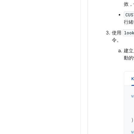
效，
CUS
行緒
使用
loo
令。
建立
動的
K
v
)
v