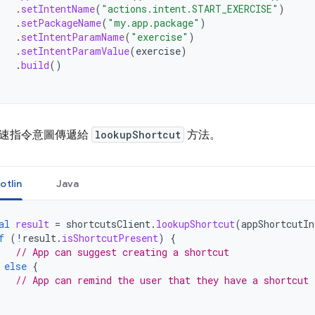
.
setIntentName
(
"actions.intent.START_EXERCISE"
)
.
setPackageName
(
"my.app.package"
)
.
setIntentParamName
(
"exercise"
)
.
setIntentParamValue
(
exercise
)
.
build
()
速指令意圖傳遞給
lookupShortcut
方法。
otlin
Java
al
result
=
shortcutsClient
.
lookupShortcut
(
appShortcutIn
f
(
!
result
.
isShortcutPresent
)
{
// App can suggest creating a shortcut
else
{
// App can remind the user that they have a shortcut 