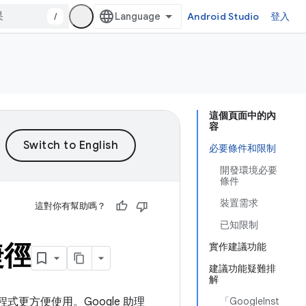
/
Android Studio
登入
這個頁面中的內
容
必要條件和限制
開發環境必要
條件
裝置需求
這對你有幫助嗎？
已知限制
捷徑
實作建議功能
建議功能疑難排
解
式更方便使用。Google 助理
「GoogleInst