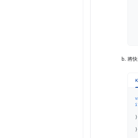
將快
K
v
i
}
}