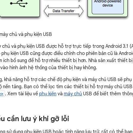
máy chủ và phụ kiện USB
chủ và phụ kiện USB được hỗ trợ trực tiếp trong Android 3.1 (
 phụ kiện USB cũng được điều chỉnh cho phiên bản cũ là Android
n ích bổ sung để hỗ trợ nhiều thiết bị hơn. Nhà sản xuất thiết 
 vào hình ảnh hệ thống của thiết bị hay không.
g, khả năng hỗ trợ các chế độ phụ kiện và máy chủ USB sẽ phụ
độ nền tảng. Bạn có thể lọc tìm các thiết bị hỗ trợ máy chủ US
e>
. Xem tài liệu về
phụ kiện
và
máy chủ
USB để biết thêm thông 
 cần lưu ý khi gỡ lỗi
dụng sử dụng phụ kiện USB hoặc tính năng lưu trữ, rất có thể bạ