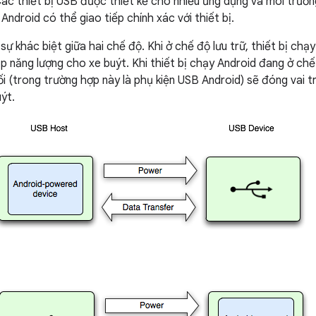
 Các thiết bị USB được thiết kế cho nhiều ứng dụng và môi trườn
ndroid có thể giao tiếp chính xác với thiết bị.
 sự khác biệt giữa hai chế độ. Khi ở chế độ lưu trữ, thiết bị c
p năng lượng cho xe buýt. Khi thiết bị chạy Android đang ở ch
i (trong trường hợp này là phụ kiện USB Android) sẽ đóng vai tr
ýt.