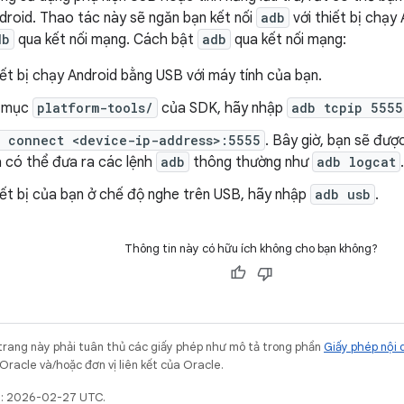
ndroid. Thao tác này sẽ ngăn bạn kết nối
adb
với thiết bị chạy
db
qua kết nối mạng. Cách bật
adb
qua kết nối mạng:
iết bị chạy Android bằng USB với máy tính của bạn.
ư mục
platform-tools/
của SDK, hãy nhập
adb tcpip 5555
 connect <device-ip-address>:5555
. Bây giờ, bạn sẽ được
à có thể đưa ra các lệnh
adb
thông thường như
adb logcat
.
iết bị của bạn ở chế độ nghe trên USB, hãy nhập
adb usb
.
Thông tin này có hữu ích không cho bạn không?
trang này phải tuân thủ các giấy phép như mô tả trong phần
Giấy phép nội 
Oracle và/hoặc đơn vị liên kết của Oracle.
ất: 2026-02-27 UTC.