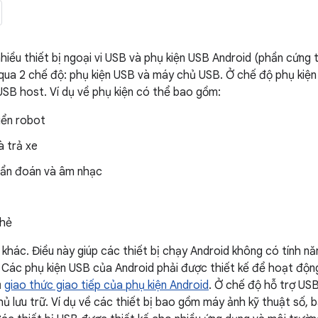
hiều thiết bị ngoại vi USB và phụ kiện USB Android (phần cứng t
qua 2 chế độ: phụ kiện USB và máy chủ USB. Ở chế độ phụ kiệ
 USB host. Ví dụ về phụ kiện có thể bao gồm:
iển robot
à trả xe
chẩn đoán và âm nhạc
thẻ
 khác. Điều này giúp các thiết bị chạy Android không có tính nă
Các phụ kiện USB của Android phải được thiết kế để hoạt động 
ủ
giao thức giao tiếp của phụ kiện Android
. Ở chế độ hỗ trợ USB
hủ lưu trữ. Ví dụ về các thiết bị bao gồm máy ảnh kỹ thuật số, 