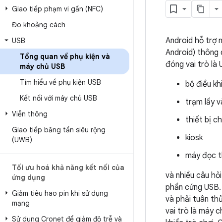
Giao tiếp phạm vi gần (NFC)
Đo khoảng cách
Android hỗ trợ n
USB
Android) thông 
Tổng quan về phụ kiện và
đóng vai trò là
máy chủ USB
Tìm hiểu về phụ kiện USB
bộ điều kh
Kết nối với máy chủ USB
trạm lấy v
Viễn thông
thiết bị 
Giao tiếp băng tần siêu rộng
kiosk
(UWB)
máy đọc 
Tối ưu hoá khả năng kết nối của
và nhiều câu hỏi
ứng dụng
phần cứng USB. 
Giảm tiêu hao pin khi sử dụng
và phải tuân th
mạng
vai trò là máy c
Sử dụng Cronet để giảm độ trễ và