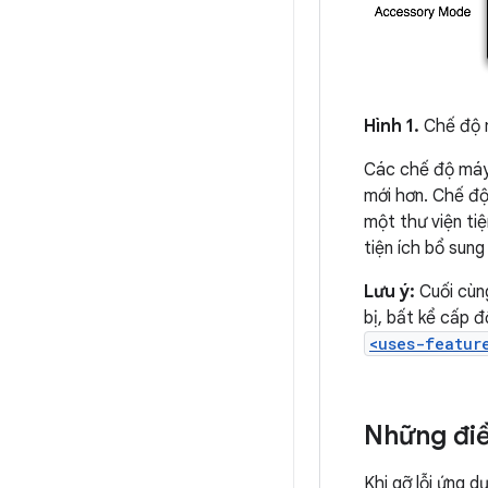
Hình 1.
Chế độ 
Các chế độ máy 
mới hơn. Chế độ
một thư viện tiệ
tiện ích bổ sung
Lưu ý:
Cuối cùn
bị, bất kể cấp 
<uses-featur
Những điều
Khi gỡ lỗi ứng 