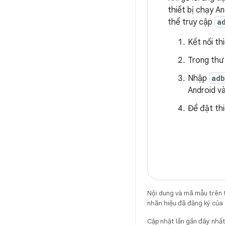
thiết bị chạy A
thể truy cập
a
Kết nối th
Trong th
Nhập
adb
Android v
Để đặt th
Nội dung và mã mẫu trên 
nhãn hiệu đã đăng ký của 
Cập nhật lần gần đây nh