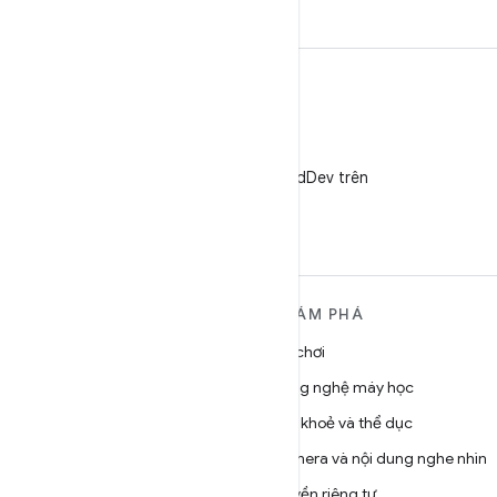
X
Theo dõi @AndroidDev trên
X
TÌM HIỂU THÊM VỀ
KHÁM PHÁ
ANDROID
Trò chơi
Android
Công nghệ máy học
Android dành cho doanh
Sức khoẻ và thể dục
nghiệp
Camera và nội dung nghe nhìn
Bảo mật
Quyền riêng tư