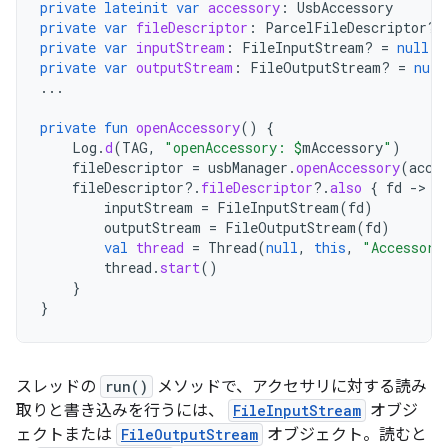
private
lateinit
var
accessory
:
UsbAccessory
private
var
fileDescriptor
:
ParcelFileDescriptor? 
private
var
inputStream
:
FileInputStream? 
=
null
private
var
outputStream
:
FileOutputStream? 
=
null
...
private
fun
openAccessory
()
{
Log
.
d
(
TAG
,
"openAccessory: 
$
mAccessory
"
)
fileDescriptor
=
usbManager
.
openAccessory
(
acce
fileDescriptor
?.
fileDescriptor
?.
also
{
fd
-
inputStream
=
FileInputStream
(
fd
)
outputStream
=
FileOutputStream
(
fd
)
val
thread
=
Thread
(
null
,
this
,
"Accessory
thread
.
start
()
}
}
スレッドの
run()
メソッドで、アクセサリに対する読み
取りと書き込みを行うには、
FileInputStream
オブジ
ェクトまたは
FileOutputStream
オブジェクト。読むと