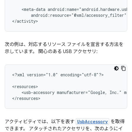
<meta-data
android:resource="@xml/accessory_filter"
/
</activity>
次の例は、対応するリソース ファイルを宣言する方法を
示しています。 関心のある USB アクセサリ:
<?xml
version="1.0"
encoding="utf-8"?>

<usb-accessory
manufacturer="Google,
Inc."
mod
</resources>
アクティビティでは、以下を表す
UsbAccessory
を取得
できます。 アタッチされたアクセサリを、次のようにイ