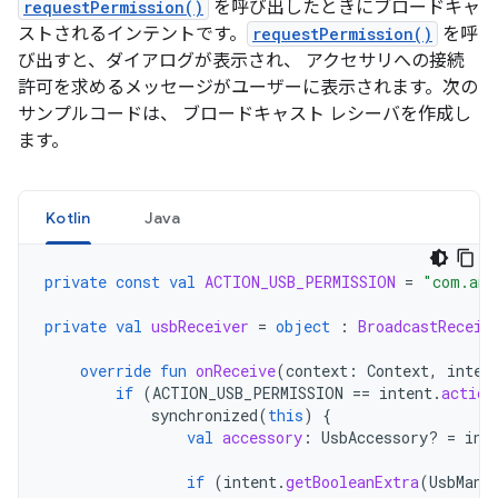
requestPermission()
を呼び出したときにブロードキャ
ストされるインテントです。
requestPermission()
を呼
び出すと、ダイアログが表示され、 アクセサリへの接続
許可を求めるメッセージがユーザーに表示されます。次の
サンプルコードは、 ブロードキャスト レシーバを作成し
ます。
Kotlin
Java
private
const
val
ACTION_USB_PERMISSION
=
"com.and
private
val
usbReceiver
=
object
:
BroadcastReceiv
override
fun
onReceive
(
context
:
Context
,
inten
if
(
ACTION_USB_PERMISSION
==
intent
.
action
synchronized
(
this
)
{
val
accessory
:
UsbAccessory? 
=
int
if
(
intent
.
getBooleanExtra
(
UsbMana