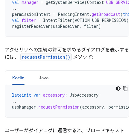
val
manager
=
getSystemService
(
Context
.
USB_SERVICE
...
permissionIntent
=
PendingIntent
.
getBroadcast
(
this
val
filter
=
IntentFilter
(
ACTION_USB_PERMISSION
)
registerReceiver
(
usbReceiver
,
filter
)
アクセサリへの接続の許可を求めるダイアログを表示する
には、
requestPermission()
メソッド:
Kotlin
Java
lateinit
var
accessory
:
UsbAccessory
...
usbManager
.
requestPermission
(
accessory
,
permission
ユーザーがダイアログに返信すると、ブロードキャスト