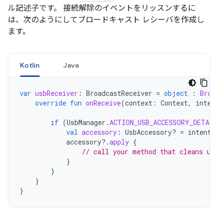
ル記述子です。 接続解除のイベントをリッスンするに
は、次のようにしてブロードキャスト レシーバを作成し
ます。
Kotlin
Java
var
usbReceiver
:
BroadcastReceiver
=
object
:
Broa
override
fun
onReceive
(
context
:
Context
,
inten
if
(
UsbManager
.
ACTION_USB_ACCESSORY_DETACH
val
accessory
:
UsbAccessory? 
=
intent
.
accessory
?.
apply
{
// call your method that cleans up
}
}
}
}