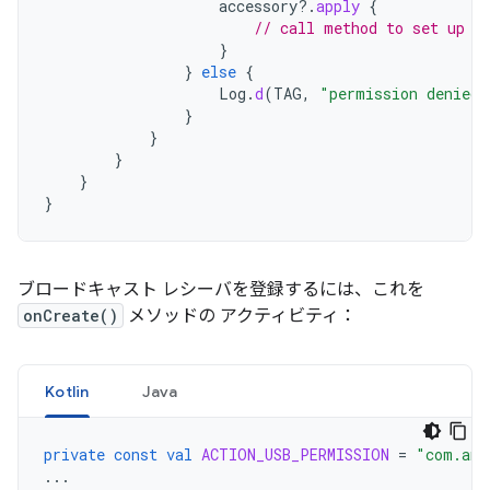
accessory
?.
apply
{
// call method to set up a
}
}
else
{
Log
.
d
(
TAG
,
"permission denied 
}
}
}
}
}
ブロードキャスト レシーバを登録するには、これを
onCreate()
メソッドの アクティビティ：
Kotlin
Java
private
const
val
ACTION_USB_PERMISSION
=
"com.and
...